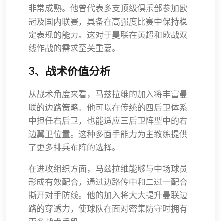
非常成熟。他曾代表多支顶级俱乐部参加欧
冠及国内联赛，具备在高强度比赛中保持稳
定表现的能力。这对于曼联在英超和欧战双
线作战的需求至关重要。
3、战术价值分析
从战术角度来看，马兹拉维的加入将丰富曼
联的边路策略。他可以在传统的四后卫体系
中担任右后卫，也能适应三后卫阵型中的右
边翼卫位置。这种多面手能力为主教练提供
了更多排兵布阵的选择。
在进攻组织方面，马兹拉维能够与中场球员
形成有效配合，通过边路传中和二过一配合
撕开对手防线。他的加入将大大提升曼联边
路的穿透力，使球队在面对密集防守时拥有