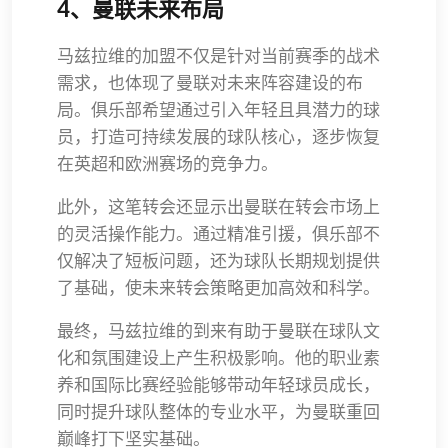
4、曼联未来布局
马兹拉维的加盟不仅是针对当前赛季的战术
需求，也体现了曼联对未来阵容建设的布
局。俱乐部希望通过引入年轻且具潜力的球
员，打造可持续发展的球队核心，逐步恢复
在英超和欧洲赛场的竞争力。
此外，这笔转会还显示出曼联在转会市场上
的灵活操作能力。通过精准引援，俱乐部不
仅解决了短板问题，还为球队长期规划提供
了基础，使未来转会策略更加高效和科学。
最终，马兹拉维的到来有助于曼联在球队文
化和氛围建设上产生积极影响。他的职业素
养和国际比赛经验能够带动年轻球员成长，
同时提升球队整体的专业水平，为曼联重回
巅峰打下坚实基础。