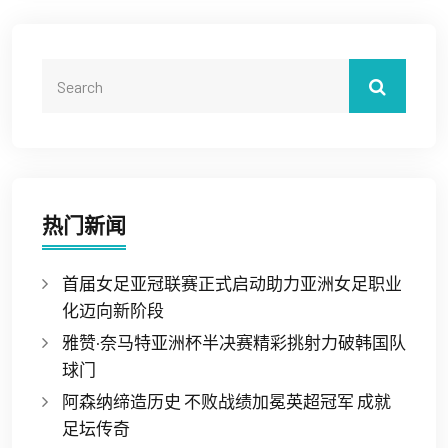
热门新闻
首届女足亚冠联赛正式启动助力亚洲女足职业
化迈向新阶段
雅赞·奈马特亚洲杯半决赛精彩挑射力破韩国队
球门
阿森纳缔造历史 不败战绩加冕英超冠军 成就
足坛传奇