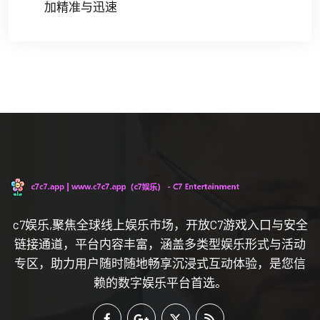
加精准与迅速
c7娱乐,聚焦全球线上娱乐市场，开放C7游戏入口与安全
链接通道，平台内容丰富，涵盖多类型娱乐形式与活动
专区，助力用户随时随地畅享沉浸式互动体验，是您信
赖的数字娱乐平台首选。