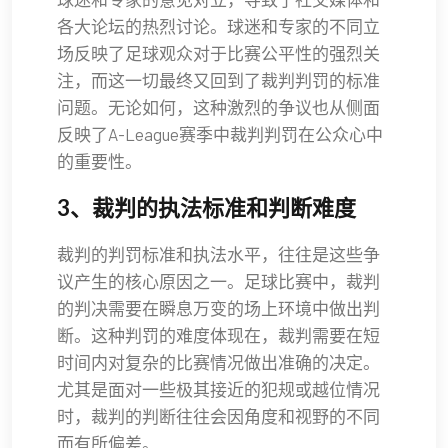
各大论坛的热烈讨论。球迷和专家的不同立
场反映了足球观众对于比赛公平性的强烈关
注，而这一切最终又回到了裁判判罚的标准
问题。无论如何，这种激烈的争议也从侧面
反映了A-League赛季中裁判判罚在公众心中
的重要性。
3、裁判的执法标准和判断难度
裁判的判罚标准和执法水平，往往是这些争
议产生的核心原因之一。足球比赛中，裁判
的判决需要在瞬息万变的场上环境中做出判
断。这种判罚的难度体现在，裁判需要在短
时间内对复杂的比赛情况做出准确的决定。
尤其是面对一些极其接近的犯规或越位情况
时，裁判的判断往往会因角度和视野的不同
而有所偏差。