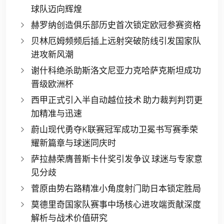
球队迈向辉煌
赫罗纳创造俱乐部历史首次锁定欧冠参赛资格
贝林厄姆频频后插上远射突破防线引发国家队
进攻新风潮
谢什科绝杀助斯洛文尼亚力克哈萨克斯坦成功
晋级欧洲杯
西甲正式引入半自动越位技术 助力裁判判罚更
加精准与迅速
蔚山现代勇夺K联赛冠军成功卫冕书写赛季荣
耀新篇章与球迷同庆时
萨拉赫荣膺普斯卡什奖引发争议 球迷与专家意
见分歧
菅原由势右路精准小角度射门助日本锁定胜局
莫德里奇国家队赛事中场核心进攻端贡献深度
解析与战术价值研究