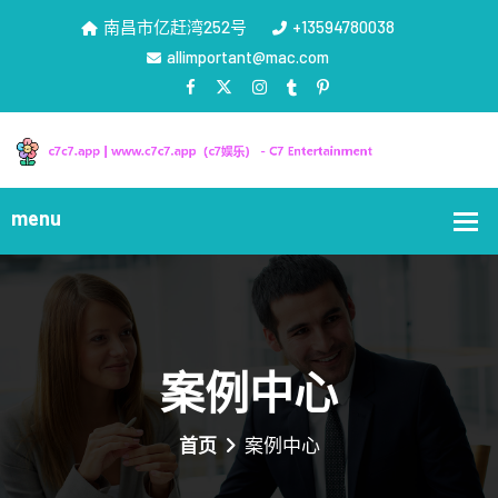
南昌市亿赶湾252号
+13594780038
allimportant@mac.com
案例中心
首页
案例中心