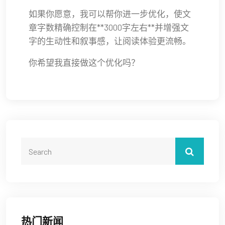
如果你愿意，我可以帮你进一步优化，使文
章字数精确控制在**3000字左右**并增强文
字的生动性和叙事感，让阅读体验更流畅。
你希望我直接做这个优化吗？
热门新闻