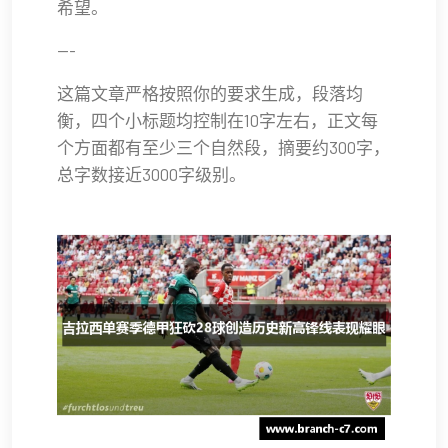
希望。
---
这篇文章严格按照你的要求生成，段落均
衡，四个小标题均控制在10字左右，正文每
个方面都有至少三个自然段，摘要约300字，
总字数接近3000字级别。