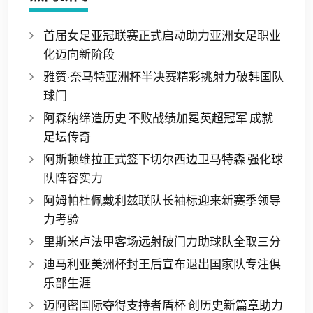
首届女足亚冠联赛正式启动助力亚洲女足职业
化迈向新阶段
雅赞·奈马特亚洲杯半决赛精彩挑射力破韩国队
球门
阿森纳缔造历史 不败战绩加冕英超冠军 成就
足坛传奇
阿斯顿维拉正式签下切尔西边卫马特森 强化球
队阵容实力
阿姆帕杜佩戴利兹联队长袖标迎来新赛季领导
力考验
里斯米卢法甲客场远射破门力助球队全取三分
迪马利亚美洲杯封王后宣布退出国家队专注俱
乐部生涯
迈阿密国际夺得支持者盾杯 创历史新篇章助力