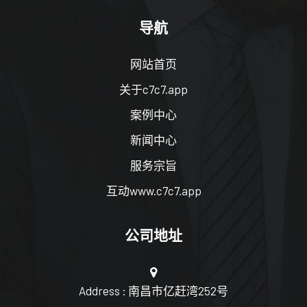
导航
网站首页
关于c7c7.app
案例中心
新闻中心
服务宗旨
互动www.c7c7.app
公司地址
Address : 南昌市亿赶湾252号