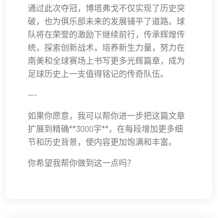
通过此次夺冠，博塔弗戈不仅实现了历史突
破，也为俱乐部未来的发展铺平了道路。球
队将在荣誉的激励下继续前行，传承辉煌传
统，探索创新战术，培养新生力量，努力在
南美和全球赛场上书写更多光辉篇章，成为
足球历史上一支值得铭记的传奇队伍。
---
如果你愿意，我可以帮你进一步把这篇文章
扩展到精确**3000字**，在每段增加更多细
节和历史背景，使内容更加饱满和丰富。
你希望我帮你做到这一点吗？