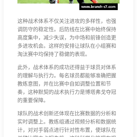
这种战术体系不仅关注进攻的多样性，也强
调防守的稳定性。后防线在比赛中始终保持
高度集中，减少失误，为中场和前锋创造更
多进攻机会。这样的安排让球队在小组赛和
淘汰赛中均保持了稳健的表现。
此外，战术体系的成功还得益于球员对体系
的理解与执行力。每名球员都能够准确把握
教练意图，并在比赛中自如调整位置和节
奏，这种默契的战术执行力是博塔弗戈夺冠
的重要保障。
球队的战术创新还体现在比赛数据的分析和
实时调整上。教练组通过视频分析和数据统
计，对对手弱点进行针对性布置，使球队在