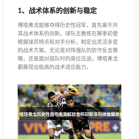
1、战术体系的创新与稳定
博塔弗戈能够夺得历史性冠军，首先离不开
其战术体系的创新。球队主教练在赛季初便
根据球员特点和对手分析，制定出灵活多变
的战术方案。无论是对阵强队的防守反击策
略，还是面对弱队时的高位压迫，博塔弗戈
都展现出极高的战术适应能力。