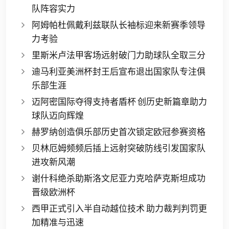
队阵容实力
阿姆帕杜佩戴利兹联队长袖标迎来新赛季领导
力考验
里斯米卢法甲客场远射破门力助球队全取三分
迪马利亚美洲杯封王后宣布退出国家队专注俱
乐部生涯
迈阿密国际夺得支持者盾杯 创历史新篇章助力
球队迈向辉煌
赫罗纳创造俱乐部历史首次锁定欧冠参赛资格
贝林厄姆频频后插上远射突破防线引发国家队
进攻新风潮
谢什科绝杀助斯洛文尼亚力克哈萨克斯坦成功
晋级欧洲杯
西甲正式引入半自动越位技术 助力裁判判罚更
加精准与迅速