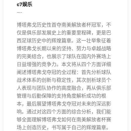
c7娱乐
---
博塔弗戈历史性首夺南美解放者杯冠军，不
仅是俱乐部发展史上的重要里程碑，更是巴
西足球历史中的辉煌篇章。这一壮举象征着
博塔弗戈长期以来的坚持、努力与卓越战略
的完美结合，也展示了球队在国内外赛场上
日益增强的竞争力。本文将从四个方面详细
阐述博塔弗戈夺冠的全过程：首先分析球队
战术体系的创新与稳定性，其次剖析球员个
人表现与团队协作的高度融合，再从俱乐部
管理与后勤保障的支持角度解析成功的根
本，最后展望博塔弗戈夺冠对未来的深远影
响。通过对这四个方面的综合分析，我们能
够全面理解博塔弗戈如何在南美解放者杯赛
场上创造历史，书写属于自己的辉煌篇章。