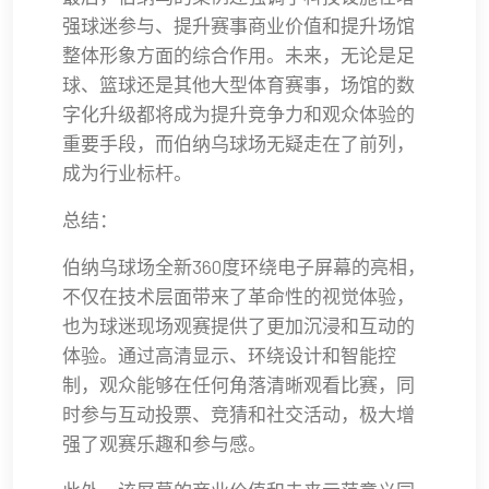
强球迷参与、提升赛事商业价值和提升场馆
整体形象方面的综合作用。未来，无论是足
球、篮球还是其他大型体育赛事，场馆的数
字化升级都将成为提升竞争力和观众体验的
重要手段，而伯纳乌球场无疑走在了前列，
成为行业标杆。
总结：
伯纳乌球场全新360度环绕电子屏幕的亮相，
不仅在技术层面带来了革命性的视觉体验，
也为球迷现场观赛提供了更加沉浸和互动的
体验。通过高清显示、环绕设计和智能控
制，观众能够在任何角落清晰观看比赛，同
时参与互动投票、竞猜和社交活动，极大增
强了观赛乐趣和参与感。