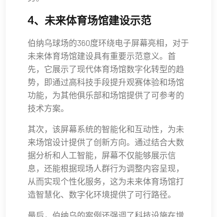
4、未来体育场馆建设示范
伯纳乌球场的360度环绕电子屏幕亮相，对于
未来体育场馆建设具有重要示范意义。首
先，它展示了现代体育场馆数字化转型的趋
势，即通过高科技手段提升观赛体验和场馆
功能，为其他俱乐部和场馆提供了可参考的
技术方案。
其次，该屏幕系统的智能化和互动性，为未
来场馆设计提供了创新方向。通过结合大数
据分析和人工智能，屏幕不仅能够展示信
息，还能根据现场人群行为调整内容呈现，
从而实现个性化服务，这为未来体育场馆打
造智慧化、数字化环境提供了可行路径。
最后，伯纳乌的案例还强调了科技设施在增