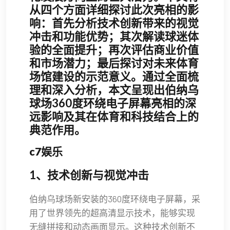
从四个方面详细探讨此次亮相的影
响：首先分析技术创新带来的视觉
冲击和功能优势；其次解读球迷体
验的全面提升；再次评估商业价值
和市场潜力；最后探讨对未来体育
场馆建设的示范意义。通过全面梳
理和深入分析，本文呈现出伯纳乌
球场360度环绕电子屏幕亮相的深
远影响及其在体育和科技结合上的
典范作用。
c7娱乐
1、技术创新与视觉冲击
伯纳乌球场新安装的360度环绕电子屏幕，采
用了世界领先的超高清显示技术，能够实现
无缝拼接和动态画面显示。这种技术创新不