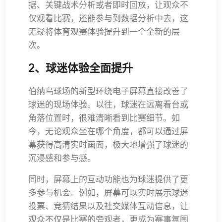
据、关键战术分析或者即时回放，让观众不
仅观看比赛，还能参与到数据分析中去，这
无疑将体育观赛体验提升到一个全新的层
次。
2、球迷体验全面提升
伯纳乌球场的新型环绕电子屏幕直接改善了
球迷的现场体验。以往，球迷在远离看台或
角落位置时，很难清晰看到比赛细节。如
今，无论观众坐在哪个角度，都可以通过屏
幕获得高清实时画面，极大地增强了球迷的
沉浸感和参与感。
同时，屏幕上的互动功能也为球迷提供了更
多参与机会。例如，屏幕可以实时展示球迷
投票、竞猜结果以及社交媒体互动信息，让
观众不仅是比赛的旁观者，更成为赛事氛围