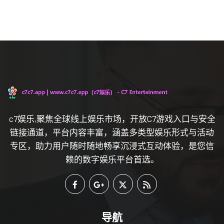
c7娱乐,聚焦全球线上娱乐市场，开放C7游戏入口与安全
链接通道，平台内容丰富，涵盖多类型娱乐形式与活动
专区，助力用户随时随地畅享沉浸式互动体验，是您信
赖的数字娱乐平台首选。
导航