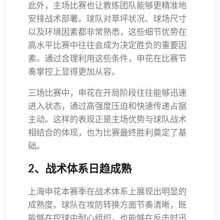
此外，主场比赛也让教练团队能够更精准地
安排战术部署。球队对草坪状况、球场尺寸
以及环境因素都非常熟悉，这些细节优势在
高水平比赛中往往会成为决定胜负的重要因
素。通过合理利用这些条件，申花在比赛节
奏掌控上显得更加从容。
三场比赛中，申花在开局阶段往往能够迅速
进入状态，通过高强度压迫和快速传递占据
主动。这样的表现正是主场优势与球队战术
相结合的体现，也为比赛最终胜利奠定了基
础。
2、战术体系日趋成熟
上海申花本赛季在战术体系上展现出明显的
成熟度。球队在攻防转换方面节奏清晰，既
能够在控球中耐心组织，也能够在反击时迅