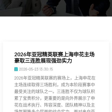
2026年亚冠精英联赛上海申花主场
豪取三连胜展现强劲实力
2026-05-23 13:30:15
2026年亚冠精英联赛的赛场上，上海申花在
主场连续取得三场胜利，成为本阶段赛事中
最受关注的球队之一。三连胜不仅为球队积
累了宝贵积分，更重要的是向外界展示了申
花在战术执行、阵容深度、团队精神以及主
场氛围等多个层面的综合实力。面对来自亚