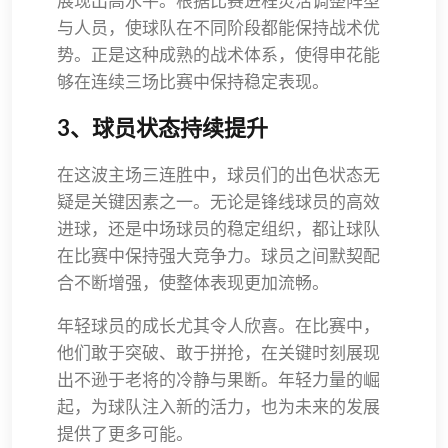
展现出高水平。根据比赛进程灵活调整阵型
与人员，使球队在不同阶段都能保持战术优
势。正是这种成熟的战术体系，使得申花能
够在连续三场比赛中保持稳定表现。
3、球员状态持续提升
在这波主场三连胜中，球员们的出色状态无
疑是关键因素之一。无论是锋线球员的高效
进球，还是中场球员的稳定组织，都让球队
在比赛中保持强大竞争力。球员之间默契配
合不断增强，使整体表现更加流畅。
年轻球员的成长尤其令人欣喜。在比赛中，
他们敢于突破、敢于拼抢，在关键时刻展现
出不逊于老将的冷静与果断。年轻力量的崛
起，为球队注入新的活力，也为未来的发展
提供了更多可能。