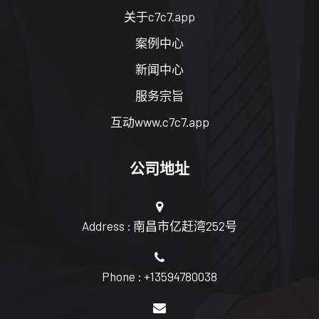
关于c7c7.app
案例中心
新闻中心
服务宗旨
互动www.c7c7.app
公司地址
Address : 南昌市亿赶湾252号
Phone : +13594780038