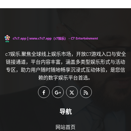
c7娱乐,聚焦全球线上娱乐市场，开放C7游戏入口与安全
链接通道，平台内容丰富，涵盖多类型娱乐形式与活动
专区，助力用户随时随地畅享沉浸式互动体验，是您信
赖的数字娱乐平台首选。
导航
网站首页