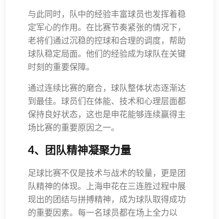
与此同时，队中的经验丰富球员也发挥着稳
定军心的作用。在比赛节奏紧张的情况下，
老将们通过沉稳的控球和合理的调度，帮助
球队稳定局面。他们的经验成为球队在关键
时刻的重要保障。
通过连续比赛的磨合，球队整体状态逐渐达
到最佳。球员们在体能、技术和心理层面都
保持良好状态，这也是申花能够连续赢得主
场比赛的重要原因之一。
4、团队精神凝聚力量
足球比赛不仅是技术与战术的较量，更是团
队精神的体现。上海申花在三连胜过程中展
现出的团结与拼搏精神，成为球队取得成功
的重要因素。每一名球员都在场上全力以