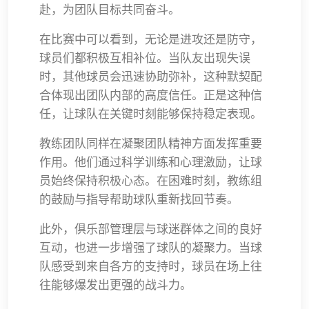
赴，为团队目标共同奋斗。
在比赛中可以看到，无论是进攻还是防守，
球员们都积极互相补位。当队友出现失误
时，其他球员会迅速协助弥补，这种默契配
合体现出团队内部的高度信任。正是这种信
任，让球队在关键时刻能够保持稳定表现。
教练团队同样在凝聚团队精神方面发挥重要
作用。他们通过科学训练和心理激励，让球
员始终保持积极心态。在困难时刻，教练组
的鼓励与指导帮助球队重新找回节奏。
此外，俱乐部管理层与球迷群体之间的良好
互动，也进一步增强了球队的凝聚力。当球
队感受到来自各方的支持时，球员在场上往
往能够爆发出更强的战斗力。