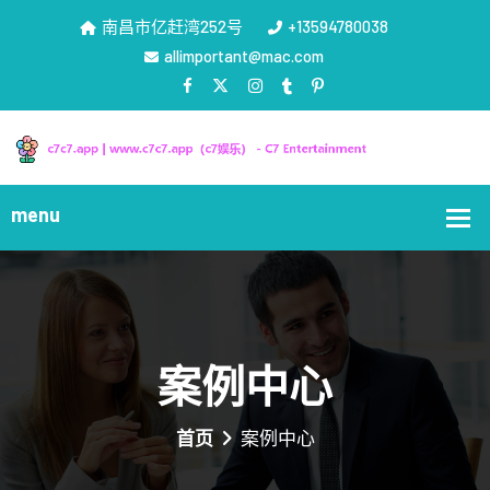
南昌市亿赶湾252号
+13594780038
allimportant@mac.com
案例中心
首页
案例中心