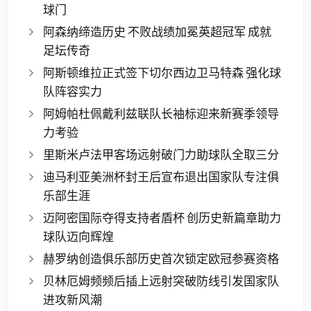
球门
阿森纳缔造历史 不败战绩加冕英超冠军 成就
足坛传奇
阿斯顿维拉正式签下切尔西边卫马特森 强化球
队阵容实力
阿姆帕杜佩戴利兹联队长袖标迎来新赛季领导
力考验
里斯米卢法甲客场远射破门力助球队全取三分
迪马利亚美洲杯封王后宣布退出国家队专注俱
乐部生涯
迈阿密国际夺得支持者盾杯 创历史新篇章助力
球队迈向辉煌
赫罗纳创造俱乐部历史首次锁定欧冠参赛资格
贝林厄姆频频后插上远射突破防线引发国家队
进攻新风潮