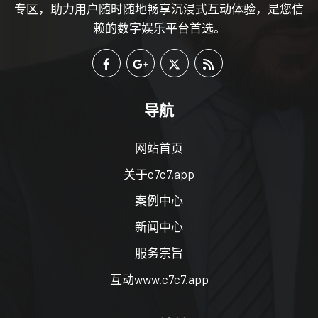
专区，助力用户随时随地畅享沉浸式互动体验，是您信
赖的数字娱乐平台首选。
导航
网站首页
关于c7c7.app
案例中心
新闻中心
服务宗旨
互动www.c7c7.app