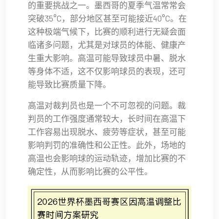
的重要挑战之一。墨西哥的夏季气温常常会
突破35°C，部分地区甚至可能接近40°C。在
这种极端气候下，比赛的顺利进行无疑会面
临诸多问题，尤其是对球员的体能、健康产
生重大影响。高温可能导致球员中暑、脱水
等身体不适，这不仅影响球员的表现，还可
能导致比赛质量下降。
高温对裁判员也是一个不可忽视的问题。裁
判员的工作强度通常较大，长时间在高温下
工作容易出现脱水、疲劳等症状，甚至可能
影响判罚的准确性和公正性。此外，场地的
高温也会影响球的运动轨迹，增加比赛的不
确定性，从而影响比赛的公平性。