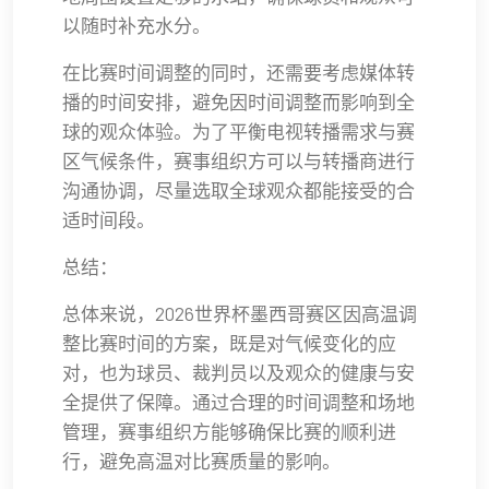
以随时补充水分。
在比赛时间调整的同时，还需要考虑媒体转
播的时间安排，避免因时间调整而影响到全
球的观众体验。为了平衡电视转播需求与赛
区气候条件，赛事组织方可以与转播商进行
沟通协调，尽量选取全球观众都能接受的合
适时间段。
总结：
总体来说，2026世界杯墨西哥赛区因高温调
整比赛时间的方案，既是对气候变化的应
对，也为球员、裁判员以及观众的健康与安
全提供了保障。通过合理的时间调整和场地
管理，赛事组织方能够确保比赛的顺利进
行，避免高温对比赛质量的影响。