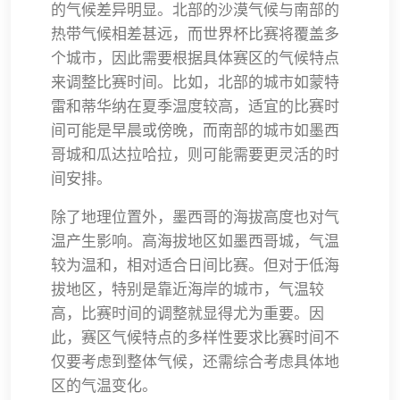
的气候差异明显。北部的沙漠气候与南部的
热带气候相差甚远，而世界杯比赛将覆盖多
个城市，因此需要根据具体赛区的气候特点
来调整比赛时间。比如，北部的城市如蒙特
雷和蒂华纳在夏季温度较高，适宜的比赛时
间可能是早晨或傍晚，而南部的城市如墨西
哥城和瓜达拉哈拉，则可能需要更灵活的时
间安排。
除了地理位置外，墨西哥的海拔高度也对气
温产生影响。高海拔地区如墨西哥城，气温
较为温和，相对适合日间比赛。但对于低海
拔地区，特别是靠近海岸的城市，气温较
高，比赛时间的调整就显得尤为重要。因
此，赛区气候特点的多样性要求比赛时间不
仅要考虑到整体气候，还需综合考虑具体地
区的气温变化。