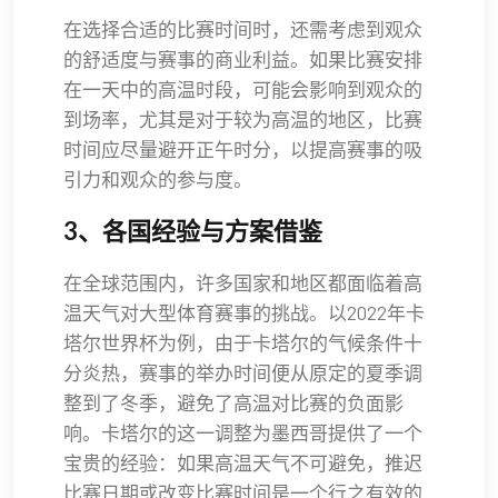
在选择合适的比赛时间时，还需考虑到观众
的舒适度与赛事的商业利益。如果比赛安排
在一天中的高温时段，可能会影响到观众的
到场率，尤其是对于较为高温的地区，比赛
时间应尽量避开正午时分，以提高赛事的吸
引力和观众的参与度。
3、各国经验与方案借鉴
在全球范围内，许多国家和地区都面临着高
温天气对大型体育赛事的挑战。以2022年卡
塔尔世界杯为例，由于卡塔尔的气候条件十
分炎热，赛事的举办时间便从原定的夏季调
整到了冬季，避免了高温对比赛的负面影
响。卡塔尔的这一调整为墨西哥提供了一个
宝贵的经验：如果高温天气不可避免，推迟
比赛日期或改变比赛时间是一个行之有效的