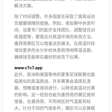
解决方案。
除了时间调整，许多国家还采取了提高运动
员健康保障的措施。例如，增加赛中休息时
间、设置专门的医疗支持团队、调整球员训
练强度等，都是应对高温环境的有效方法。
墨西哥赛区可以借鉴这些做法，在高温时段
增加更多的水分补给休息和场地降温设施，
确保球员能够在最好的状态下比赛。
www.c7c7.app
此外，欧洲和美国等地的夏季足球联赛也面
临类似的高温挑战，许多赛事会选择在清
晨、傍晚或者夜间进行，以降低高温对比赛
的影响。这一经验也能为墨西哥的赛区提供
借鉴。在墨西哥，不同地区的气温差异较
大，针对不同的气候条件，赛区可以在赛程