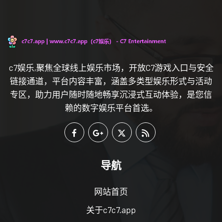
c7娱乐,聚焦全球线上娱乐市场，开放C7游戏入口与安全
链接通道，平台内容丰富，涵盖多类型娱乐形式与活动
专区，助力用户随时随地畅享沉浸式互动体验，是您信
赖的数字娱乐平台首选。
导航
网站首页
关于c7c7.app