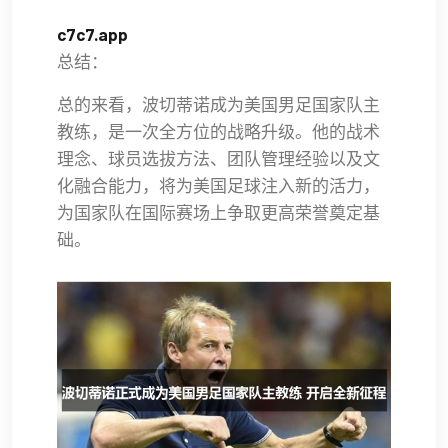
c7c7.app
总结：
总的来看，波切蒂诺成为美国男足国家队主
教练，是一次全方位的战略升级。他的战术
理念、球员选拔方法、团队管理经验以及文
化融合能力，将为美国足球注入新的活力，
为国家队在国际赛场上争取更高荣誉奠定基
础。