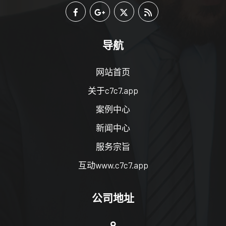
导航
网站首页
关于c7c7.app
案例中心
新闻中心
服务宗旨
互动www.c7c7.app
公司地址