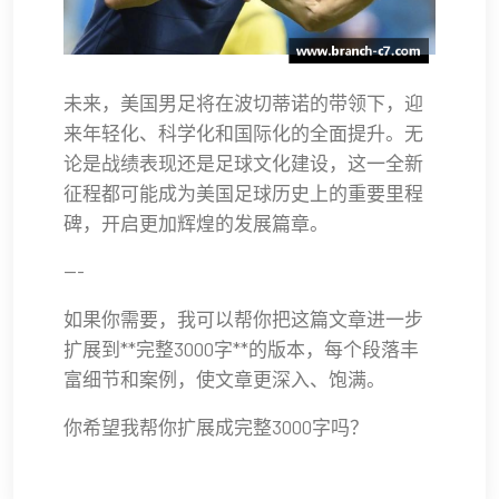
未来，美国男足将在波切蒂诺的带领下，迎
来年轻化、科学化和国际化的全面提升。无
论是战绩表现还是足球文化建设，这一全新
征程都可能成为美国足球历史上的重要里程
碑，开启更加辉煌的发展篇章。
---
如果你需要，我可以帮你把这篇文章进一步
扩展到**完整3000字**的版本，每个段落丰
富细节和案例，使文章更深入、饱满。
你希望我帮你扩展成完整3000字吗？