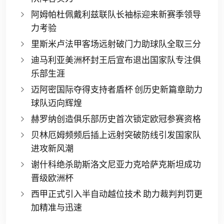
阿姆帕杜佩戴利兹联队长袖标迎来新赛季领导
力考验
里斯米卢法甲客场远射破门力助球队全取三分
迪马利亚美洲杯封王后宣布退出国家队专注俱
乐部生涯
迈阿密国际夺得支持者盾杯 创历史新篇章助力
球队迈向辉煌
赫罗纳创造俱乐部历史首次锁定欧冠参赛资格
贝林厄姆频频后插上远射突破防线引发国家队
进攻新风潮
谢什科绝杀助斯洛文尼亚力克哈萨克斯坦成功
晋级欧洲杯
西甲正式引入半自动越位技术 助力裁判判罚更
加精准与迅速