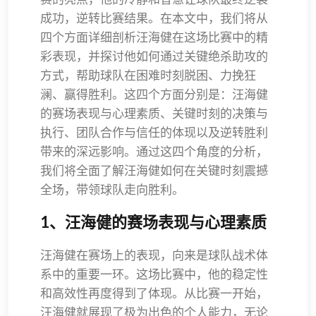
成功，逆转比赛结果。在本文中，我们将从
四个方面详细剖析汪海健在这场比赛中的精
彩表现，并探讨他如何通过关键绝杀助攻的
方式，帮助球队在困难时刻脱困、力挽狂
澜、赢得胜利。这四个方面分别是：汪海健
的赛场表现与心理素质、关键时刻的决策与
执行、团队合作与信任的体现以及逆转胜利
带来的深远影响。通过这四个角度的分析，
我们将全面了解汪海健如何在关键时刻震撼
全场，带领球队走向胜利。
1、汪海健的赛场表现与心理素质
汪海健在赛场上的表现，向来是球队战术体
系中的重要一环。这场比赛中，他的稳定性
和高效性再度得到了体现。从比赛一开始，
汪海健就展现了极为出色的个人能力，无论