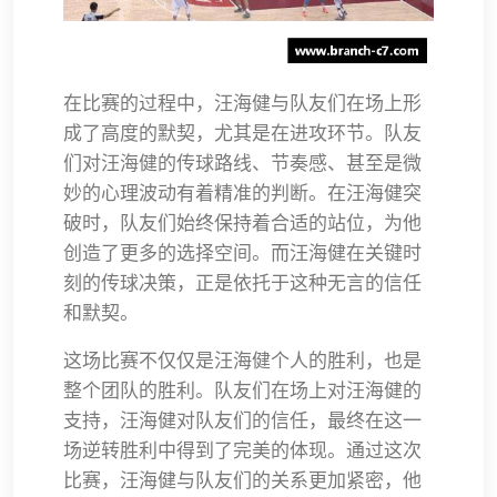
在比赛的过程中，汪海健与队友们在场上形
成了高度的默契，尤其是在进攻环节。队友
们对汪海健的传球路线、节奏感、甚至是微
妙的心理波动有着精准的判断。在汪海健突
破时，队友们始终保持着合适的站位，为他
创造了更多的选择空间。而汪海健在关键时
刻的传球决策，正是依托于这种无言的信任
和默契。
这场比赛不仅仅是汪海健个人的胜利，也是
整个团队的胜利。队友们在场上对汪海健的
支持，汪海健对队友们的信任，最终在这一
场逆转胜利中得到了完美的体现。通过这次
比赛，汪海健与队友们的关系更加紧密，他