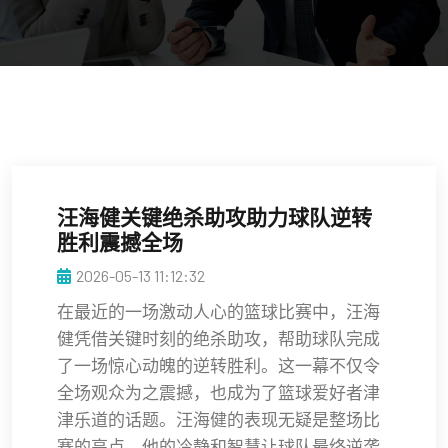
汪海健关键绝杀助攻助力球队逆转
胜利震撼全场
2026-05-13 11:12:32
在最近的一场激动人心的篮球比赛中，汪海
健凭借关键时刻的绝杀助攻，帮助球队完成
了一场惊心动魄的逆转胜利。这一幕不仅令
全场观众为之震撼，也成为了篮球爱好者津
津乐道的话题。汪海健的表现无疑是整场比
赛的亮点，他的冷静和智慧让球队最终逆袭