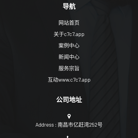
导航
网站首页
关于c7c7.app
案例中心
新闻中心
服务宗旨
互动www.c7c7.app
公司地址
Address : 南昌市亿赶湾252号