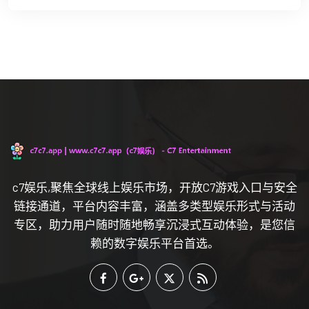
c7娱乐,聚焦全球线上娱乐市场，开放C7游戏入口与安全
链接通道，平台内容丰富，涵盖多类型娱乐形式与活动
专区，助力用户随时随地畅享沉浸式互动体验，是您信
赖的数字娱乐平台首选。