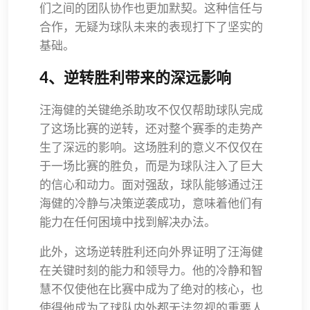
们之间的团队协作也更加默契。这种信任与
合作，无疑为球队未来的表现打下了坚实的
基础。
4、逆转胜利带来的深远影响
汪海健的关键绝杀助攻不仅仅帮助球队完成
了这场比赛的逆转，还对整个赛季的走势产
生了深远的影响。这场胜利的意义不仅仅在
于一场比赛的胜负，而是为球队注入了巨大
的信心和动力。面对强敌，球队能够通过汪
海健的冷静与决策逆袭成功，意味着他们有
能力在任何困境中找到解决办法。
此外，这场逆转胜利还向外界证明了汪海健
在关键时刻的能力和领导力。他的冷静和智
慧不仅使他在比赛中成为了绝对的核心，也
使得他成为了球队内外都无法忽视的重要人