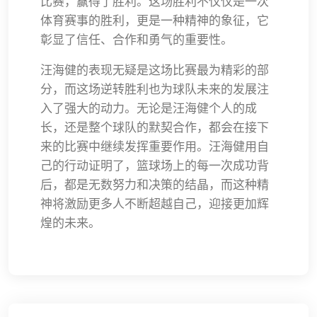
比赛，赢得了胜利。这场胜利不仅仅是一次
体育赛事的胜利，更是一种精神的象征，它
彰显了信任、合作和勇气的重要性。
汪海健的表现无疑是这场比赛最为精彩的部
分，而这场逆转胜利也为球队未来的发展注
入了强大的动力。无论是汪海健个人的成
长，还是整个球队的默契合作，都会在接下
来的比赛中继续发挥重要作用。汪海健用自
己的行动证明了，篮球场上的每一次成功背
后，都是无数努力和决策的结晶，而这种精
神将激励更多人不断超越自己，迎接更加辉
煌的未来。