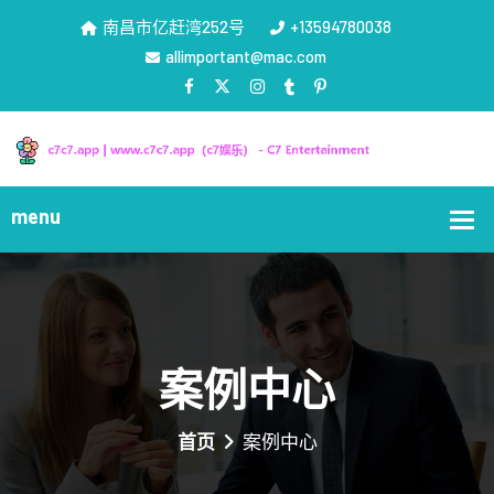
南昌市亿赶湾252号
+13594780038
allimportant@mac.com
案例中心
首页
案例中心