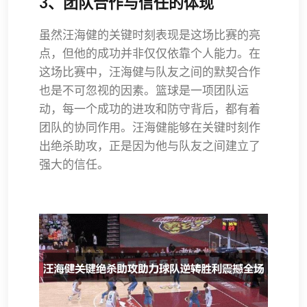
3、团队合作与信任的体现
虽然汪海健的关键时刻表现是这场比赛的亮
点，但他的成功并非仅仅依靠个人能力。在
这场比赛中，汪海健与队友之间的默契合作
也是不可忽视的因素。篮球是一项团队运
动，每一个成功的进攻和防守背后，都有着
团队的协同作用。汪海健能够在关键时刻作
出绝杀助攻，正是因为他与队友之间建立了
强大的信任。