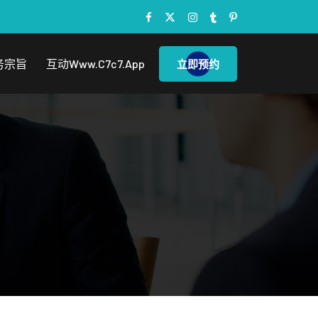
务宗旨
互动www.c7c7.app
立即预约