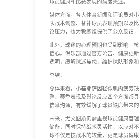
球员健康和比赛表现的高度关注。
媒体方面，各大体育新闻和评论员对小
队战术调整、替补球员表现预期以及比
论压力，也为教练组提供了公众反馈，
此外，球迷的心理预期也受到影响。核
信心。俱乐部通过官方公告、健康更新
透明，缓解球迷焦虑，维护球队形象和
总结：
总体来看，小基耶萨因轻微肌肉疲劳缺
整、赛季表现及舆论反应四个方面都具
信息沟通，有效缓解了球员缺席带来的
未来，尤文图斯仍需重视球员健康管理
储备，同时保持战术灵活性，以应对不
球不仅是技战术的较量，更是球员健康