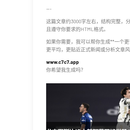
---
这篇文章约3000字左右，结构完整，
且遵守你要求的HTML格式。
如果你需要，我可以帮你生成**一个更
更平均，更贴近正式新闻或分析文章风
www.c7c7.app
你希望我生成吗？