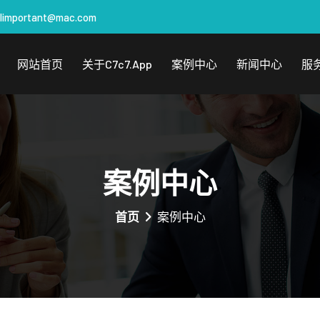
llimportant@mac.com
网站首页
关于c7c7.app
案例中心
新闻中心
服
案例中心
首页
案例中心