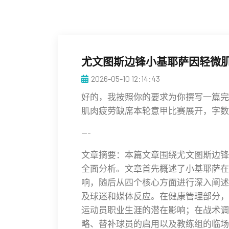
尤文图斯边锋小基耶萨因轻微
2026-05-10 12:14:43
好的，我按照你的要求为你撰写一篇完
肌肉疲劳缺席本轮意甲比赛展开，字数
---
文章摘要：本篇文章围绕尤文图斯边锋
全面分析。文章首先概述了小基耶萨在
响，随后从四个核心方面进行深入阐述
及球迷和媒体反应。在健康管理部分，
运动员职业生涯的潜在影响；在战术调
略、替补球员的启用以及教练组的临场