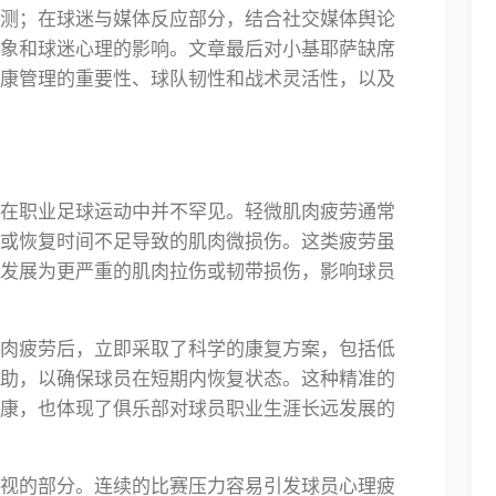
测；在球迷与媒体反应部分，结合社交媒体舆论
象和球迷心理的影响。文章最后对小基耶萨缺席
康管理的重要性、球队韧性和战术灵活性，以及
在职业足球运动中并不罕见。轻微肌肉疲劳通常
或恢复时间不足导致的肌肉微损伤。这类疲劳虽
发展为更严重的肌肉拉伤或韧带损伤，影响球员
肉疲劳后，立即采取了科学的康复方案，包括低
助，以确保球员在短期内恢复状态。这种精准的
康，也体现了俱乐部对球员职业生涯长远发展的
视的部分。连续的比赛压力容易引发球员心理疲