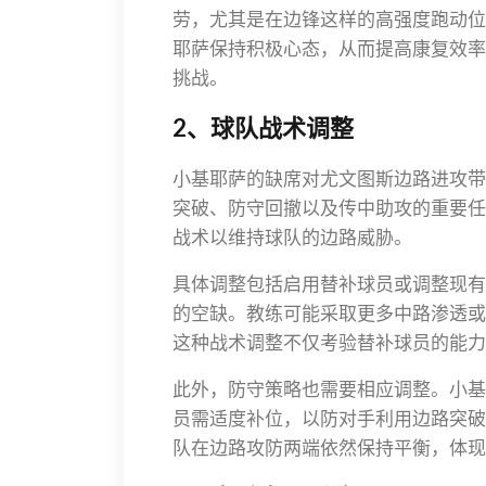
劳，尤其是在边锋这样的高强度跑动位
耶萨保持积极心态，从而提高康复效率
挑战。
2、球队战术调整
小基耶萨的缺席对尤文图斯边路进攻带
突破、防守回撤以及传中助攻的重要任
战术以维持球队的边路威胁。
具体调整包括启用替补球员或调整现有
的空缺。教练可能采取更多中路渗透或
这种战术调整不仅考验替补球员的能力
此外，防守策略也需要相应调整。小基
员需适度补位，以防对手利用边路突破
队在边路攻防两端依然保持平衡，体现