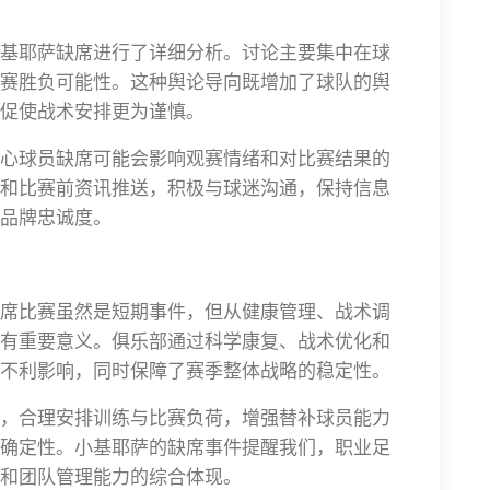
基耶萨缺席进行了详细分析。讨论主要集中在球
赛胜负可能性。这种舆论导向既增加了球队的舆
促使战术安排更为谨慎。
心球员缺席可能会影响观赛情绪和对比赛结果的
和比赛前资讯推送，积极与球迷沟通，保持信息
品牌忠诚度。
席比赛虽然是短期事件，但从健康管理、战术调
有重要意义。俱乐部通过科学康复、战术优化和
不利影响，同时保障了赛季整体战略的稳定性。
，合理安排训练与比赛负荷，增强替补球员能力
确定性。小基耶萨的缺席事件提醒我们，职业足
和团队管理能力的综合体现。