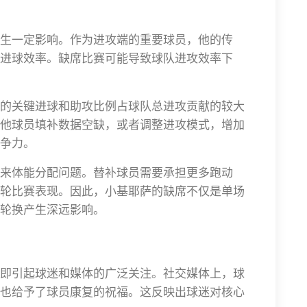
生一定影响。作为进攻端的重要球员，他的传
进球效率。缺席比赛可能导致球队进攻效率下
的关键进球和助攻比例占球队总进攻贡献的较大
他球员填补数据空缺，或者调整进攻模式，增加
争力。
来体能分配问题。替补球员需要承担更多跑动
轮比赛表现。因此，小基耶萨的缺席不仅是单场
轮换产生深远影响。
即引起球迷和媒体的广泛关注。社交媒体上，球
也给予了球员康复的祝福。这反映出球迷对核心