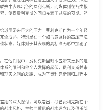
联赛中表现出色的费利克斯，而媒体则在各类报
累，使得费利克斯的回归充满了过高的预期。然
给球员带来巨大的压力。费利克斯作为一个年轻
完全成熟，特别是在一个如马竞这样的高压环境
佳状态。媒体对于其表现的高标准无形中加剧了
。在他们眼中，费利克斯回归本应带来更多的进
体系的限制和他个人发挥的起伏，费利克斯并未
和现实之间的差距，成为了费利克斯回归过程中
差距的深入探讨，可以看出，尽管费利克斯在个
的战术风格、主帅西蒙尼的战术理念以及俱乐部