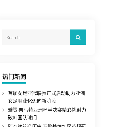
热门新闻
首届女足亚冠联赛正式启动助力亚洲
女足职业化迈向新阶段
雅赞·奈马特亚洲杯半决赛精彩挑射力
破韩国队球门
阿森纳缔造历史 不败战绩加冕英超冠