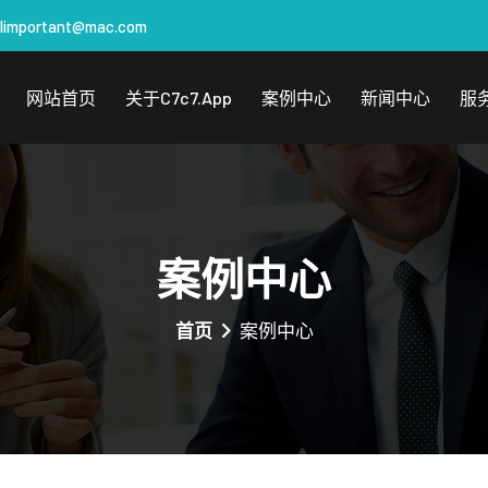
llimportant@mac.com
网站首页
关于c7c7.app
案例中心
新闻中心
服
案例中心
首页
案例中心