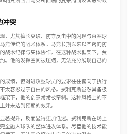
菲利克斯回归马竞所面临的复杂局面及其最终效
的冲突
现，尤其擅长突破、防守反击中的闪现与直塞球
马竞传统的战术体系。马竞长期以来以严密的防
的战术纪律与集体协作。在这种战术框架下，费
约。他的发挥空间被压缩，无法充分展现自己的
的成绩，但对进攻型球员的要求往往偏向于执行
不太容忍过于自由的风格。费利克斯虽然具备极
框架下，他的创意常常被牵制。这种风格上的不
上并未达到预期的效果。
显著提升，反而显得更加低迷。费利克斯在场上
完全融入球队的整体进攻体系。尽管他的技术能