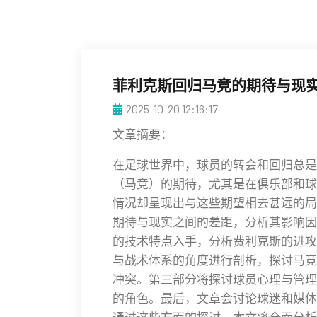
菲利克斯回归马竞的期待与现
2025-10-20 12:16:17
文章摘要：
在足球世界中，球员的转会和回归总是
（马竞）的期待，尤其是在俱乐部和球
情况却呈现出与这些期望相去甚远的局
期待与现实之间的差距，分析其影响因
的技术特点入手，分析费利克斯的进攻
与战术体系的角度进行剖析，探讨马竞
冲突。第三部分将探讨球员心理与管理
的角色。最后，文章会讨论球迷和媒体