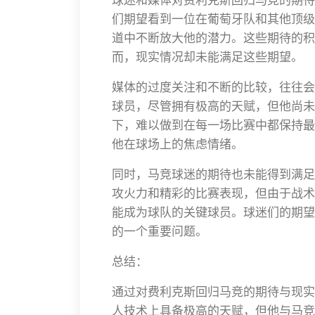
们期望看到一位在葡萄牙队和其他顶级
道中不断放大他的潜力。这些期待的积
而，现实情况却未能满足这些期望。
媒体的过度关注和不断的比较，往往会
球员，尽管拥有极高的天赋，但他尚未
下，难以做到在每一场比赛中都保持最
他在球场上的焦虑情绪。
同时，马竞球迷的期待也未能得到满足
攻火力和精彩的比赛表现，但由于战术
能成为球队的关键球员。球迷们的期望
的一个重要问题。
总结：
通过对费利克斯回归马竞的期待与现实
人技术上具备极高的天赋，但他与马竞