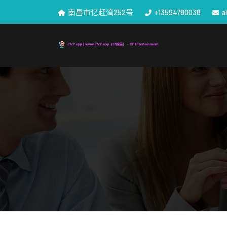
南昌市亿赶湾252号
+13594780038
a