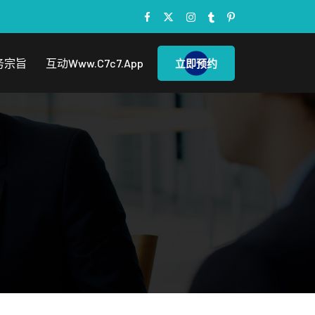
务宗旨
互动www.c7c7.app
立即预约