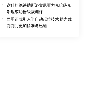
谢什科绝杀助斯洛文尼亚力克哈萨克
斯坦成功晋级欧洲杯
西甲正式引入半自动越位技术 助力裁
判判罚更加精准与迅速