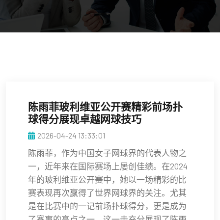
陈雨菲玻利维亚公开赛精彩前场扑
球得分展现卓越网球技巧
2026-04-24 13:33:01
陈雨菲，作为中国女子网球界的代表人物之
一，近年来在国际赛场上屡创佳绩。在2024
年的玻利维亚公开赛中，她以一场精彩的比
赛表现再次赢得了世界网球界的关注。尤其
是在比赛中的一记前场扑球得分，更是成为
了赛事的亮点之一。这一击充分展现了陈雨