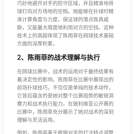
巧妙地避开对手的防守区域，并且精准地将
球打向对方场地的空档。她能够在扑球时精
准计算角度与力度，保证球的落点既具威
胁，又能最大限度地利用对方的空挡。这种
技术上的高超体现了陈雨菲在网球技术基础
方面的深厚积累。
2、陈雨菲的战术理解与执行
在网球比赛中，战术的运用对于最终结果有
着决定性的影响。陈雨菲在比赛中展现出的
前场扑球技巧，不仅仅是单纯的技术动作，
它背后蕴含的是她对整个比赛局势的敏锐洞
察力和战术执行能力。在玻利维亚公开赛的
比赛中，陈雨菲充分展示了她对战术的深刻
理解与灵活运用。
例如，陈雨菲善于根据对手的打法特点调整