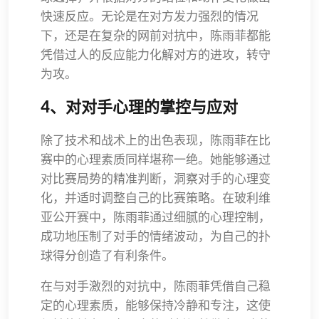
快速反应。无论是在对方发力强烈的情况
下，还是在复杂的网前对抗中，陈雨菲都能
凭借过人的反应能力化解对方的进攻，转守
为攻。
4、对对手心理的掌控与应对
除了技术和战术上的出色表现，陈雨菲在比
赛中的心理素质同样堪称一绝。她能够通过
对比赛局势的精准判断，洞察对手的心理变
化，并适时调整自己的比赛策略。在玻利维
亚公开赛中，陈雨菲通过细腻的心理控制，
成功地压制了对手的情绪波动，为自己的扑
球得分创造了有利条件。
在与对手激烈的对抗中，陈雨菲凭借自己稳
定的心理素质，能够保持冷静和专注，这使