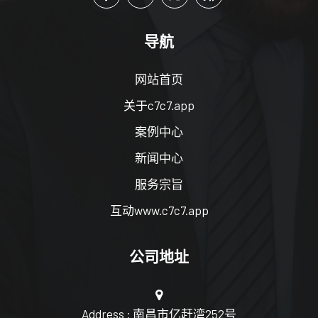
导航
网站首页
关于c7c7.app
案例中心
新闻中心
服务宗旨
互动www.c7c7.app
公司地址
Address : 南昌市亿赶湾252号