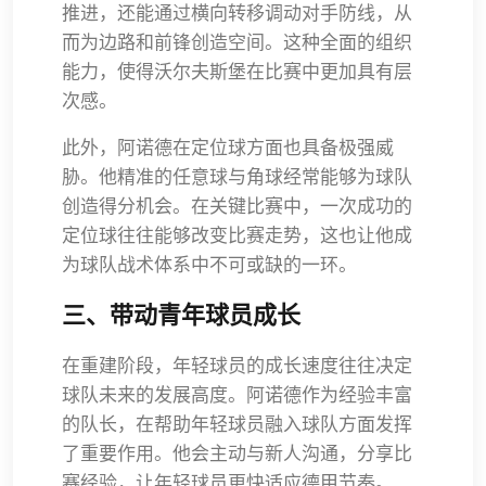
推进，还能通过横向转移调动对手防线，从
而为边路和前锋创造空间。这种全面的组织
能力，使得沃尔夫斯堡在比赛中更加具有层
次感。
此外，阿诺德在定位球方面也具备极强威
胁。他精准的任意球与角球经常能够为球队
创造得分机会。在关键比赛中，一次成功的
定位球往往能够改变比赛走势，这也让他成
为球队战术体系中不可或缺的一环。
三、带动青年球员成长
在重建阶段，年轻球员的成长速度往往决定
球队未来的发展高度。阿诺德作为经验丰富
的队长，在帮助年轻球员融入球队方面发挥
了重要作用。他会主动与新人沟通，分享比
赛经验，让年轻球员更快适应德甲节奏。