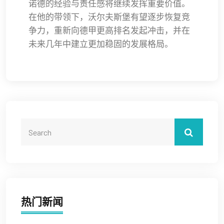
诺德的经验与责任感将继续发挥重要价值。
在他的带领下，沃尔夫斯堡有望逐步恢复竞
争力，重新向德甲更高排名发起冲击，并在
未来几年中建立更加稳固的发展格局。
热门新闻