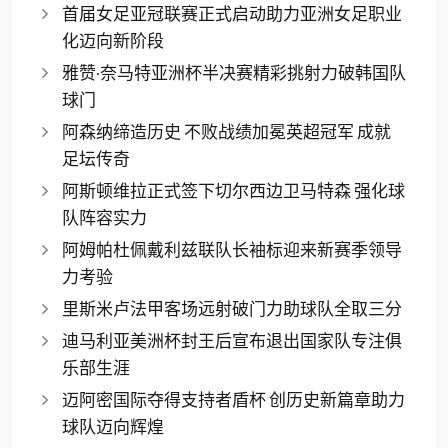
首届女足亚冠联赛正式启动助力亚洲女足职业
化迈向新阶段
雅赞·奈马特亚洲杯半决赛精彩挑射力破韩国队
球门
阿森纳缔造历史 不败战绩加冕英超冠军 成就
足坛传奇
阿斯顿维拉正式签下切尔西边卫马特森 强化球
队阵容实力
阿姆帕杜佩戴利兹联队长袖标迎来新赛季领导
力考验
里斯米卢法甲客场远射破门力助球队全取三分
迪马利亚美洲杯封王后宣布退出国家队专注俱
乐部生涯
迈阿密国际夺得支持者盾杯 创历史新篇章助力
球队迈向辉煌