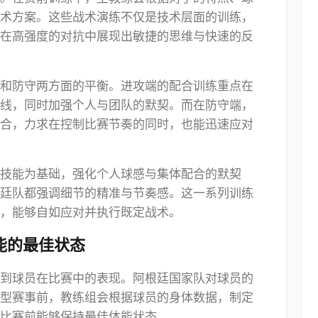
术方案。这些战术演练不仅是技术层面的训练，
在高强度的对抗中展现出敏捷的思维与快速的反
和防守两方面的平衡。进攻端的配合训练重点在
线，同时加强个人与团队的默契。而在防守端，
合，力求在控制比赛节奏的同时，也能迅速应对
技能为基础，强化个人球感与集体配合的默契
廷队都强调细节的精准与节奏感。这一系列训练
，能够自如应对并执行既定战术。
能的最佳状态
到球员在比赛中的表现。阿根廷国家队对球员的
型赛事前，教练组会根据球员的身体数据，制定
比赛前能够保持最佳体能状态。