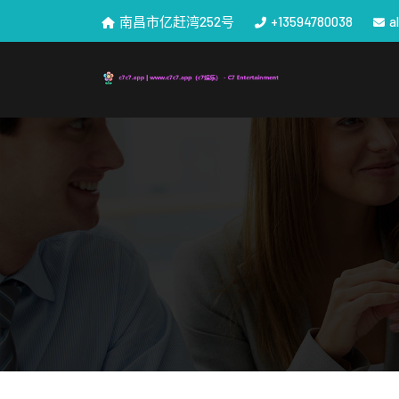
南昌市亿赶湾252号
+13594780038
a