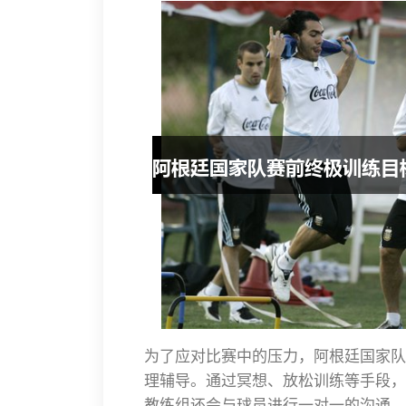
为了应对比赛中的压力，阿根廷国家队
理辅导。通过冥想、放松训练等手段，
教练组还会与球员进行一对一的沟通，