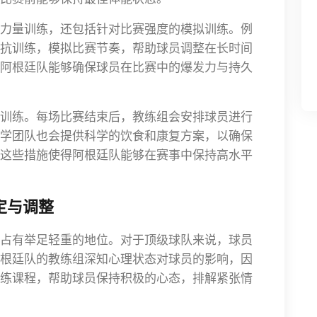
力量训练，还包括针对比赛强度的模拟训练。例
抗训练，模拟比赛节奏，帮助球员调整在长时间
阿根廷队能够确保球员在比赛中的爆发力与持久
训练。每场比赛结束后，教练组会安排球员进行
学团队也会提供科学的饮食和康复方案，以确保
这些措施使得阿根廷队能够在赛事中保持高水平
定与调整
占有举足轻重的地位。对于顶级球队来说，球员
根廷队的教练组深知心理状态对球员的影响，因
练课程，帮助球员保持积极的心态，排解紧张情