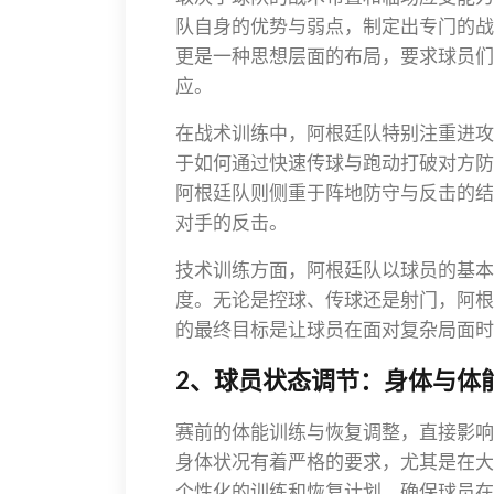
队自身的优势与弱点，制定出专门的战
更是一种思想层面的布局，要求球员们
应。
在战术训练中，阿根廷队特别注重进攻
于如何通过快速传球与跑动打破对方防
阿根廷队则侧重于阵地防守与反击的结
对手的反击。
技术训练方面，阿根廷队以球员的基本
度。无论是控球、传球还是射门，阿根
的最终目标是让球员在面对复杂局面时
2、球员状态调节：身体与体
赛前的体能训练与恢复调整，直接影响
身体状况有着严格的要求，尤其是在大
个性化的训练和恢复计划，确保球员在