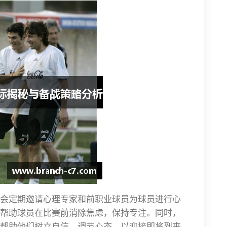
会定期邀请心理专家和前职业球员为球员进行心
帮助球员在比赛前消除焦虑，保持专注。同时，
帮助他们树立自信，调节心态，以迎接即将到来