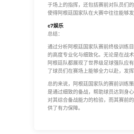
于场上的指挥，还包括赛前对队员们的
使得阿根廷国家队在大赛中往往能够发
c7娱乐
总结：
通过分析阿根廷国家队赛前终极训练目
的高度专业化与细致化。无论是在战术
阿根廷队都展现了世界级足球强队应有
了球员们在赛场上能够全力以赴，发挥
总的来说，阿根廷国家队的赛前训练策
是通过细致的备战，帮助球员达到身心
对其综合备战能力的检验，而其赛前的
供了有力保障。