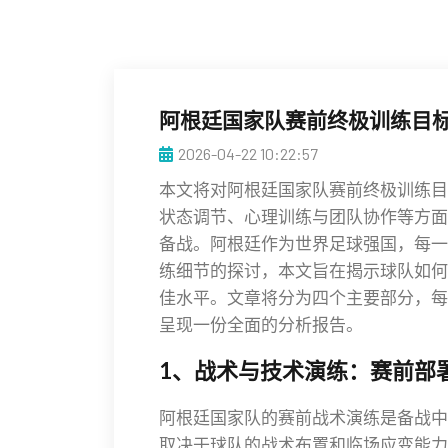
阿根廷国家队赛前终极训练目
2026-04-22 10:22:57
本文将对阿根廷国家队赛前终极训练目
状态调节、心理训练与团队协作等方面
备战。阿根廷作为世界足球强国，每一
练细节的探讨，本文旨在揭示球队如何
佳水平。文章将分为四个主要部分，每
呈现一份全面的分析报告。
1、战术与技术演练：赛前部
阿根廷国家队的赛前战术演练是备战中
取决于球队的战术布置和临场应变能力