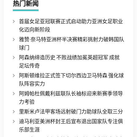
热门新闻
首届女足亚冠联赛正式启动助力亚洲女足职业
化迈向新阶段
雅赞·奈马特亚洲杯半决赛精彩挑射力破韩国队
球门
阿森纳缔造历史 不败战绩加冕英超冠军 成就
足坛传奇
阿斯顿维拉正式签下切尔西边卫马特森 强化球
队阵容实力
阿姆帕杜佩戴利兹联队长袖标迎来新赛季领导
力考验
里斯米卢法甲客场远射破门力助球队全取三分
迪马利亚美洲杯封王后宣布退出国家队专注俱
乐部生涯