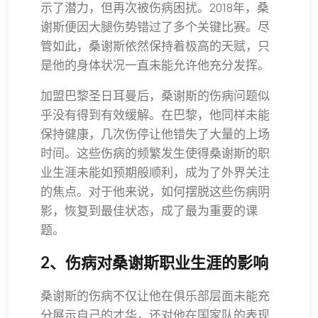
示了潜力，但再次被伤病困扰。2018年，桑
谢斯便因大腿伤势错过了多个关键比赛。尽
管如此，桑谢斯依然保持着极高的天赋，只
是他的身体状况一直未能允许他充分发挥。
加盟巴黎圣日耳曼后，桑谢斯的伤病问题似
乎没有得到有效缓解。在巴黎，他同样未能
保持健康，几次伤停让他错失了大量的上场
时间。这些伤病的频繁发生使得桑谢斯的职
业生涯未能如预期般顺利，成为了外界关注
的焦点。对于他来说，如何摆脱这些伤病阴
影，恢复到最佳状态，成了最为重要的课
题。
2、伤病对桑谢斯职业生涯的影响
桑谢斯的伤病不仅让他在俱乐部层面未能充
分展示自己的才华，还对他在国家队的表现