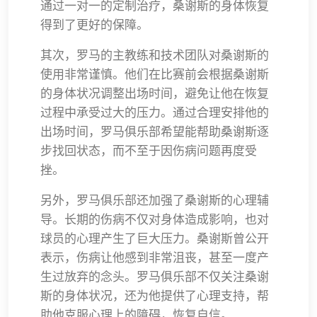
通过一对一的定制治疗，桑谢斯的身体恢复
得到了更好的保障。
其次，罗马的主教练和技术团队对桑谢斯的
使用非常谨慎。他们在比赛前会根据桑谢斯
的身体状况调整出场时间，避免让他在恢复
过程中承受过大的压力。通过合理安排他的
出场时间，罗马俱乐部希望能帮助桑谢斯逐
步找回状态，而不至于因伤病问题再度受
挫。
另外，罗马俱乐部还加强了桑谢斯的心理辅
导。长期的伤病不仅对身体造成影响，也对
球员的心理产生了巨大压力。桑谢斯曾公开
表示，伤病让他感到非常沮丧，甚至一度产
生过放弃的念头。罗马俱乐部不仅关注桑谢
斯的身体状况，还为他提供了心理支持，帮
助他克服心理上的障碍，恢复自信。