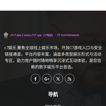
c7娱乐,聚焦全球线上娱乐市场，开放C7游戏入口与安全
链接通道，平台内容丰富，涵盖多类型娱乐形式与活动
专区，助力用户随时随地畅享沉浸式互动体验，是您信
赖的数字娱乐平台首选。
导航