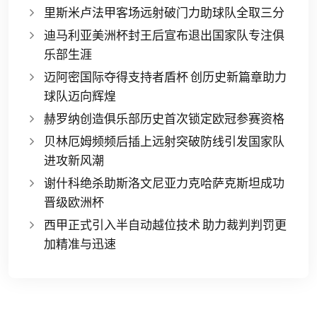
里斯米卢法甲客场远射破门力助球队全取三分
迪马利亚美洲杯封王后宣布退出国家队专注俱
乐部生涯
迈阿密国际夺得支持者盾杯 创历史新篇章助力
球队迈向辉煌
赫罗纳创造俱乐部历史首次锁定欧冠参赛资格
贝林厄姆频频后插上远射突破防线引发国家队
进攻新风潮
谢什科绝杀助斯洛文尼亚力克哈萨克斯坦成功
晋级欧洲杯
西甲正式引入半自动越位技术 助力裁判判罚更
加精准与迅速