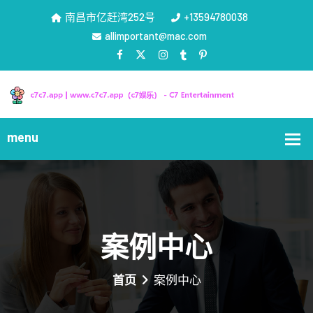
南昌市亿赶湾252号
+13594780038
allimportant@mac.com
案例中心
首页
案例中心