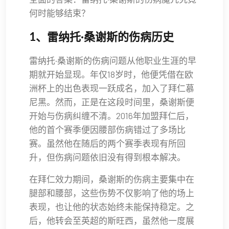
何时能够结束？
1、雷纳托·桑谢斯的伤病历史
雷纳托·桑谢斯的伤病问题从他职业生涯的早
期就开始显现。年仅18岁时，他便凭借在欧
洲杯上的出色表现一跃成名，加入了拜仁慕
尼黑。然而，正是在这段时间里，桑谢斯便
开始与伤病纠缠不清。2016年加盟拜仁后，
他的首个赛季便因腰部伤病错过了多场比
赛。虽然他在随后的两个赛季表现有所回
升，但伤病问题依旧没有得到根本解决。
在拜仁效力期间，桑谢斯的伤病主要集中在
腿部和腰部，这些伤势不仅影响了他的场上
表现，也让他的状态始终未能保持稳定。之
后，他转会至英超的斯旺西，虽然他一度展