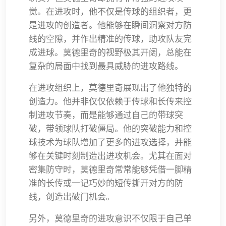
觉。在进攻时，他不仅是传球的组织者，更
是进攻的创造者。他能够在瞬间洞察对方防
线的空隙，并作出精准的传球，助攻队友完
成进球。莫德里奇的视野极其开阔，总能在
复杂的局面中找到最具威胁的进攻路线。
在进攻组织上，莫德里奇展现出了他独特的
创造力。他并非仅仅依赖于传球和长传来控
制进攻节奏，而是能够通过自己的带球突
破，带领球队打破僵局。他的突破能力和控
球技术为球队增加了更多的进攻选择，并能
够在关键时刻制造出进攻机会。尤其在面对
密集防守时，莫德里奇常常能够凭借一脚精
准的长传或一记巧妙的短传撕开对方的防
线，创造出破门机会。
另外，莫德里奇的进攻意识不仅限于自己单