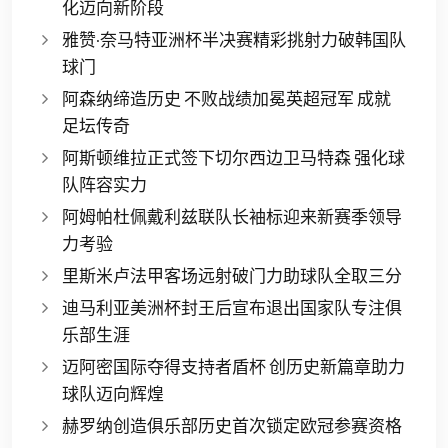
化迈向新阶段
雅赞·奈马特亚洲杯半决赛精彩挑射力破韩国队
球门
阿森纳缔造历史 不败战绩加冕英超冠军 成就
足坛传奇
阿斯顿维拉正式签下切尔西边卫马特森 强化球
队阵容实力
阿姆帕杜佩戴利兹联队长袖标迎来新赛季领导
力考验
里斯米卢法甲客场远射破门力助球队全取三分
迪马利亚美洲杯封王后宣布退出国家队专注俱
乐部生涯
迈阿密国际夺得支持者盾杯 创历史新篇章助力
球队迈向辉煌
赫罗纳创造俱乐部历史首次锁定欧冠参赛资格