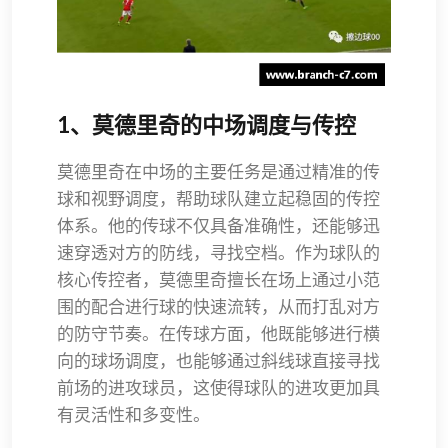
1、莫德里奇的中场调度与传控
莫德里奇在中场的主要任务是通过精准的传
球和视野调度，帮助球队建立起稳固的传控
体系。他的传球不仅具备准确性，还能够迅
速穿透对方的防线，寻找空档。作为球队的
核心传控者，莫德里奇擅长在场上通过小范
围的配合进行球的快速流转，从而打乱对方
的防守节奏。在传球方面，他既能够进行横
向的球场调度，也能够通过斜线球直接寻找
前场的进攻球员，这使得球队的进攻更加具
有灵活性和多变性。