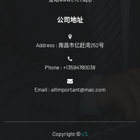
公司地址
Address : 南昌市亿赶湾252号
Phone : +13594780038
Email : allimportant@mac.com
Copyright ©
c7
.