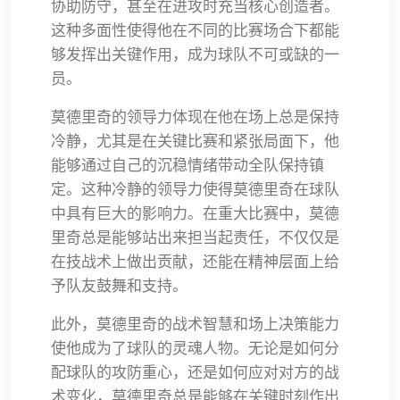
协助防守，甚至在进攻时充当核心创造者。
这种多面性使得他在不同的比赛场合下都能
够发挥出关键作用，成为球队不可或缺的一
员。
莫德里奇的领导力体现在他在场上总是保持
冷静，尤其是在关键比赛和紧张局面下，他
能够通过自己的沉稳情绪带动全队保持镇
定。这种冷静的领导力使得莫德里奇在球队
中具有巨大的影响力。在重大比赛中，莫德
里奇总是能够站出来担当起责任，不仅仅是
在技战术上做出贡献，还能在精神层面上给
予队友鼓舞和支持。
此外，莫德里奇的战术智慧和场上决策能力
使他成为了球队的灵魂人物。无论是如何分
配球队的攻防重心，还是如何应对对方的战
术变化，莫德里奇总是能够在关键时刻作出