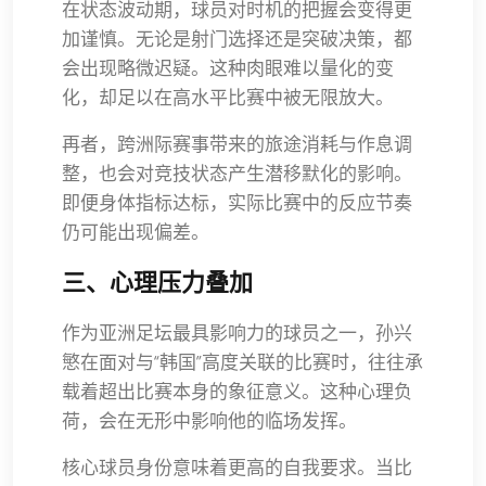
在状态波动期，球员对时机的把握会变得更
加谨慎。无论是射门选择还是突破决策，都
会出现略微迟疑。这种肉眼难以量化的变
化，却足以在高水平比赛中被无限放大。
再者，跨洲际赛事带来的旅途消耗与作息调
整，也会对竞技状态产生潜移默化的影响。
即便身体指标达标，实际比赛中的反应节奏
仍可能出现偏差。
三、心理压力叠加
作为亚洲足坛最具影响力的球员之一，孙兴
慜在面对与“韩国”高度关联的比赛时，往往承
载着超出比赛本身的象征意义。这种心理负
荷，会在无形中影响他的临场发挥。
核心球员身份意味着更高的自我要求。当比