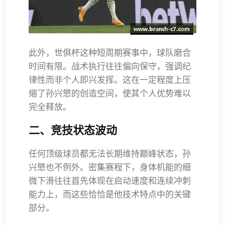
此外，世俱杯这种短周期赛事中，球队磨合
时间有限。战术执行往往偏向保守，强调纪
律性而非个人即兴发挥。这在一定程度上压
缩了孙兴慜的创造空间，使其个人优势难以
完全释放。
二、竞技状态波动
任何顶级球员都无法长期维持巅峰状态，孙
兴慜也不例外。密集赛程下，身体机能的细
微下滑往往首先体现在启动速度和连续冲刺
能力上，而这些恰恰是他技术特点中的关键
部分。