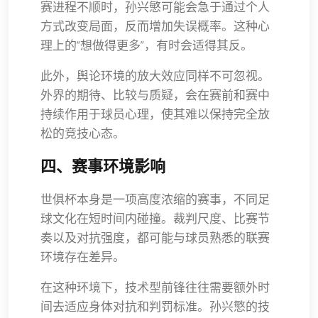
赛进程不顺时，孙兴慜可能会急于通过个人
方式改变局面，反而增加失误概率。这种心
理上的“想做得更多”，有时会适得其反。
此外，舆论环境的放大效应同样不可忽视。
外界的期待、比较与质疑，会在赛前和赛中
持续作用于球员心理，使其难以保持完全放
松的竞技心态。
四、赛事环境影响
世俱杯本身是一项高度浓缩的赛事，不同足
球文化在短时间内碰撞。裁判尺度、比赛节
奏以及对抗强度，都可能与球员熟悉的联赛
环境存在差异。
在这种环境下，技术型前锋往往需要额外时
间去适应身体对抗和判罚标准。孙兴慜的技