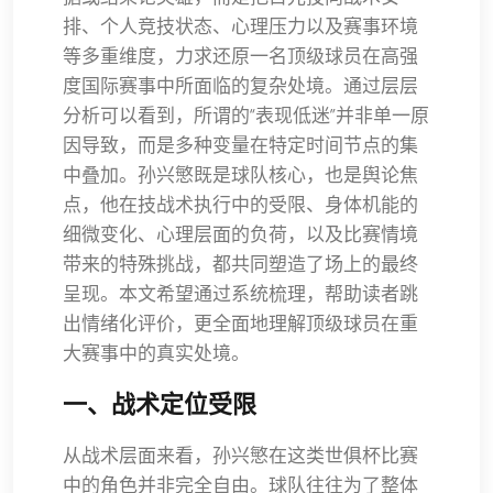
排、个人竞技状态、心理压力以及赛事环境
等多重维度，力求还原一名顶级球员在高强
度国际赛事中所面临的复杂处境。通过层层
分析可以看到，所谓的“表现低迷”并非单一原
因导致，而是多种变量在特定时间节点的集
中叠加。孙兴慜既是球队核心，也是舆论焦
点，他在技战术执行中的受限、身体机能的
细微变化、心理层面的负荷，以及比赛情境
带来的特殊挑战，都共同塑造了场上的最终
呈现。本文希望通过系统梳理，帮助读者跳
出情绪化评价，更全面地理解顶级球员在重
大赛事中的真实处境。
一、战术定位受限
从战术层面来看，孙兴慜在这类世俱杯比赛
中的角色并非完全自由。球队往往为了整体