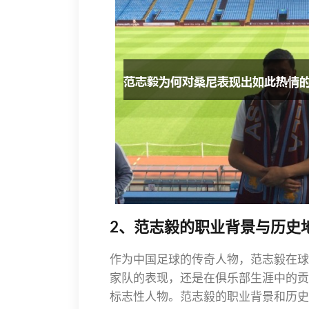
2、范志毅的职业背景与历史
作为中国足球的传奇人物，范志毅在球
家队的表现，还是在俱乐部生涯中的贡
标志性人物。范志毅的职业背景和历史