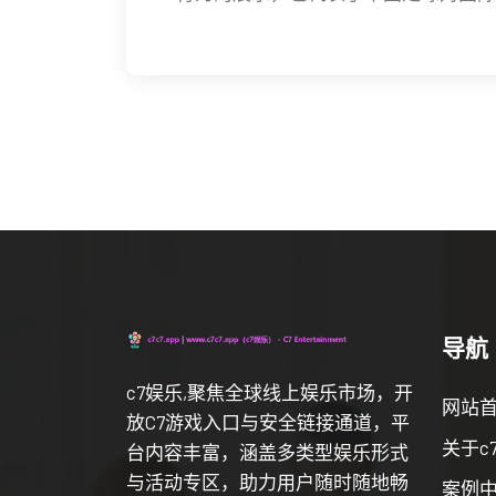
导航
c7娱乐,聚焦全球线上娱乐市场，开
网站
放C7游戏入口与安全链接通道，平
关于c7
台内容丰富，涵盖多类型娱乐形式
与活动专区，助力用户随时随地畅
案例