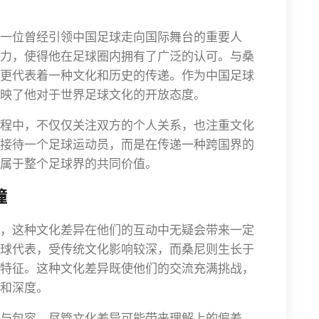
一位曾经引领中国足球走向国际舞台的重要人
力，使得他在足球圈内拥有了广泛的认可。与桑
更代表着一种文化和历史的传递。作为中国足球
映了他对于世界足球文化的开放态度。
程中，不仅仅关注双方的个人关系，也注重文化
接待一个足球运动员，而是在传递一种跨国界的
属于整个足球界的共同价值。
撞
，这种文化差异在他们的互动中无疑会带来一定
球代表，受传统文化影响较深，而桑尼则生长于
特征。这种文化差异既使他们的交流充满挑战，
和深度。
与包容。尽管文化差异可能带来理解上的偏差，