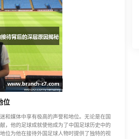
地位
迷和媒体中享有极高的声誉和地位。无论是在国
献，他的足球成就使他成为了中国足球历史中的
地位为他在接待外国足球人物时提供了独特的视