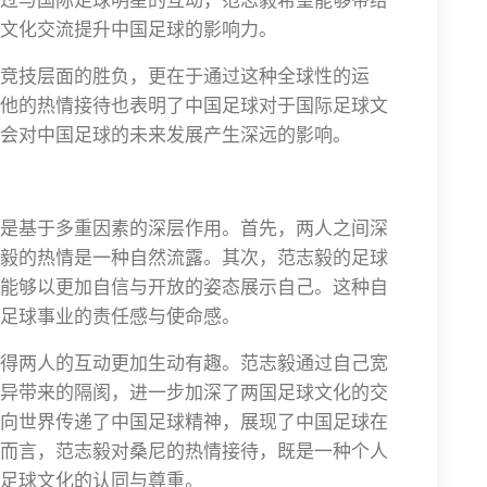
文化交流提升中国足球的影响力。
竞技层面的胜负，更在于通过这种全球性的运
他的热情接待也表明了中国足球对于国际足球文
会对中国足球的未来发展产生深远的影响。
是基于多重因素的深层作用。首先，两人之间深
毅的热情是一种自然流露。其次，范志毅的足球
能够以更加自信与开放的姿态展示自己。这种自
足球事业的责任感与使命感。
得两人的互动更加生动有趣。范志毅通过自己宽
异带来的隔阂，进一步加深了两国足球文化的交
向世界传递了中国足球精神，展现了中国足球在
而言，范志毅对桑尼的热情接待，既是一种个人
足球文化的认同与尊重。