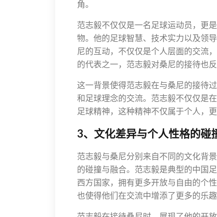
角。
范志毅不仅仅是一名足球运动员，更是
物。他的足球智慧、技术实力以及领导
尼的互动，不仅仅是个人层面的交流，
的代表之一，范志毅对桑尼的接待也反
这一背景使得范志毅在与桑尼的接待过
和足球理念的交流。范志毅不仅仅是在
足球精神，这种精神不仅属于个人，更
3、文化差异与个人性格的碰
范志毅与桑尼分别来自不同的文化背景
的碰撞与融合。范志毅是典型的中国足
西方国家，拥有更多开放与自由的个性
也使得他们在交流中增添了更多的乐趣
范志毅在接待桑尼时，展现了他的开放