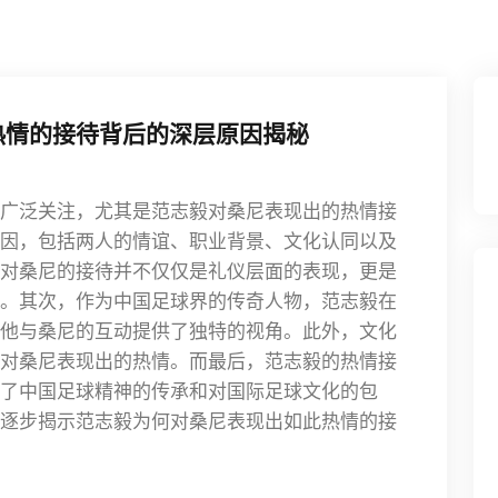
热情的接待背后的深层原因揭秘
广泛关注，尤其是范志毅对桑尼表现出的热情接
因，包括两人的情谊、职业背景、文化认同以及
对桑尼的接待并不仅仅是礼仪层面的表现，更是
。其次，作为中国足球界的传奇人物，范志毅在
他与桑尼的互动提供了独特的视角。此外，文化
对桑尼表现出的热情。而最后，范志毅的热情接
了中国足球精神的传承和对国际足球文化的包
逐步揭示范志毅为何对桑尼表现出如此热情的接