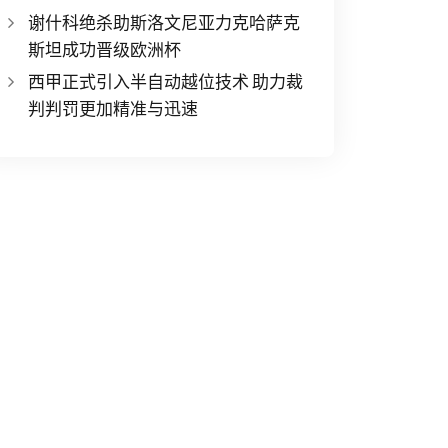
谢什科绝杀助斯洛文尼亚力克哈萨克
斯坦成功晋级欧洲杯
西甲正式引入半自动越位技术 助力裁
判判罚更加精准与迅速