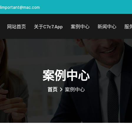
llimportant@mac.com
网站首页
关于c7c7.app
案例中心
新闻中心
服
案例中心
首页
案例中心