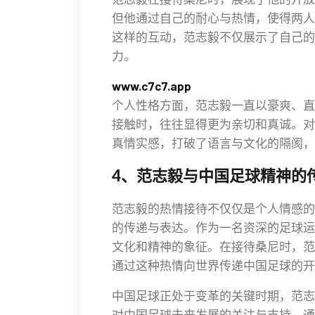
但他通过自己的耐心与热情，使得两人
这样的互动，范志毅不仅展示了自己的
力。
www.c7c7.app
个人性格方面，范志毅一直以豪爽、直
接触时，往往显得更为亲切和真诚。对
真情实感，打破了语言与文化的隔阂，
4、范志毅与中国足球精神的
范志毅的热情接待不仅仅是个人情感的
的传递与表达。作为一名资深的足球运
文化和精神的象征。在接待桑尼时，范
通过这种热情向世界传递中国足球的开
中国足球正处于变革的关键时期，范志
对中国足球未来发展的关注与支持。通