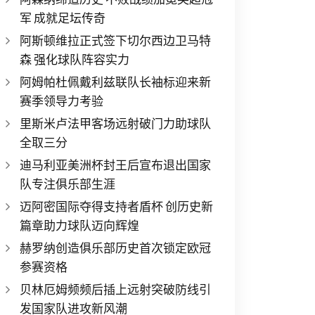
军 成就足坛传奇
阿斯顿维拉正式签下切尔西边卫马特
森 强化球队阵容实力
阿姆帕杜佩戴利兹联队长袖标迎来新
赛季领导力考验
里斯米卢法甲客场远射破门力助球队
全取三分
迪马利亚美洲杯封王后宣布退出国家
队专注俱乐部生涯
迈阿密国际夺得支持者盾杯 创历史新
篇章助力球队迈向辉煌
赫罗纳创造俱乐部历史首次锁定欧冠
参赛资格
贝林厄姆频频后插上远射突破防线引
发国家队进攻新风潮