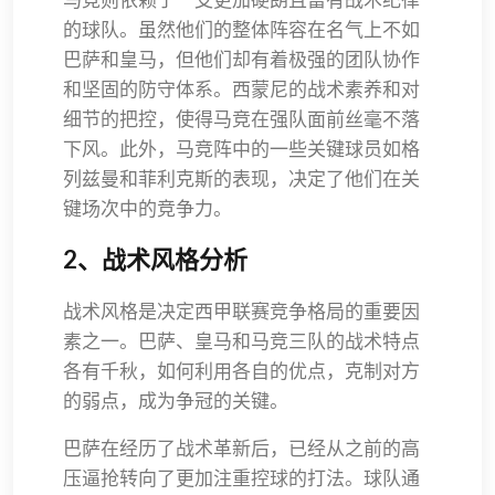
的球队。虽然他们的整体阵容在名气上不如
巴萨和皇马，但他们却有着极强的团队协作
和坚固的防守体系。西蒙尼的战术素养和对
细节的把控，使得马竞在强队面前丝毫不落
下风。此外，马竞阵中的一些关键球员如格
列兹曼和菲利克斯的表现，决定了他们在关
键场次中的竞争力。
2、战术风格分析
战术风格是决定西甲联赛竞争格局的重要因
素之一。巴萨、皇马和马竞三队的战术特点
各有千秋，如何利用各自的优点，克制对方
的弱点，成为争冠的关键。
巴萨在经历了战术革新后，已经从之前的高
压逼抢转向了更加注重控球的打法。球队通