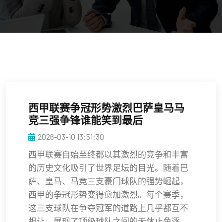
西甲联赛争冠形势激烈巴萨皇马马
竞三强争锋谁能笑到最后
2026-03-10 13:51:30
西甲联赛自始至终都以其激烈的竞争和丰富
的历史文化吸引了世界足坛的目光。随着巴
萨、皇马、马竞三支豪门球队的强势崛起，
西甲的争冠形势变得愈加激烈。每个赛季，
这三支球队在争夺冠军的道路上几乎都互不
相让，展现了顶级球队之间的无休止角逐。