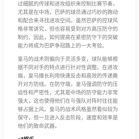
过细腻的传球和进攻组织来控制比赛节奏，
尤其是在中场，巴萨的球员通过巧妙的跑动
和配合来寻找进攻空间。虽然巴萨的控球风
格非常讲究，但也容易受到对方高压防守的
制约，因此，如何提高在紧密防守下的突破
能力将成为巴萨争冠路上的一大考验。
皇马的战术则偏向于灵活多变，球队能够根
据不同对手的特点进行针对性调整。在进攻
端，皇马擅长利用快速反击和高效的传递撕
开对方防线。在防守端，皇马强调防守的压
迫性和严密性，尤其是中场的防守能力非常
强大，这也使得他们在与强队对阵时往往能
够占据上风。皇马的战术风格虽然看似较为
保守，但一旦进入反击阶段，速度和效率是
他们的致命武器。