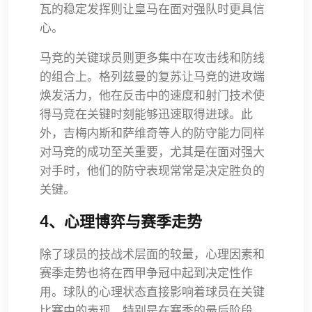
瓦的稳定发挥则让皇马在面对强队时更具信
心。
马竞的关键球员则更多集中在攻击线和防线
的组合上。格列兹曼的复苏让马竞的进攻端
焕发活力，他在反击中的速度和射门技术使
得马竞在关键时刻能够迅速取得进球。此
外，吉梅内斯和萨维奇等人的防守能力同样
对马竞的成功至关重要，尤其是在面对强大
对手时，他们的防守表现常常是决定胜负的
关键。
4、心理博弈与赛季走势
除了球员的技战术层面的较量，心理因素和
赛季走势也将在西甲争冠中起到决定性作
用。球队的心理状态直接影响着球员在关键
比赛中的表现，特别是在赛季的最后阶段。