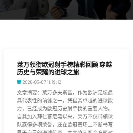
莱万领衔欧冠射手榜精彩回顾 穿越
历史与荣耀的进球之旅
2026-03-07 11:19:12
文章摘要：莱万多夫斯基，作为欧洲足坛最
具代表性的前锋之一，凭借其卓越的进球能
力，已经成为欧冠历史射手榜的重要人物。
自其加入拜仁慕尼黑以来，莱万不仅带领球
队赢得多项荣誉，还在欧冠赛场上不断书写
属于自己的进球传奇。本文将从四个方面对