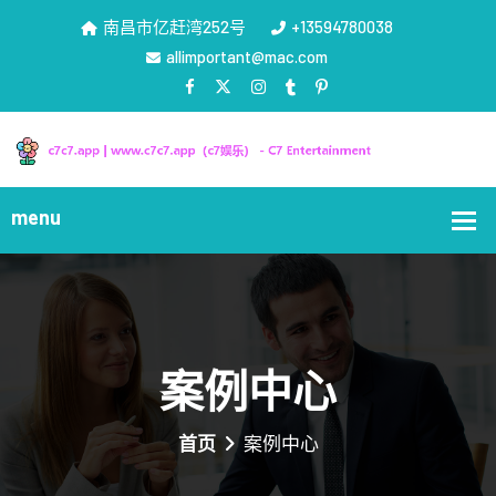
南昌市亿赶湾252号
+13594780038
allimportant@mac.com
案例中心
首页
案例中心