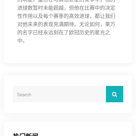
进球数暂时未能超越，但他在比赛中的决定
性作用以及每个赛季的高效进球，都让我们
对他未来的表现充满期待。无论如何，莱万
的名字已经永远刻在了欧冠历史的星光之
中。