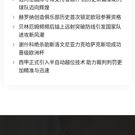
球队迈向辉煌
赫罗纳创造俱乐部历史首次锁定欧冠参赛资格
贝林厄姆频频后插上远射突破防线引发国家队
进攻新风潮
谢什科绝杀助斯洛文尼亚力克哈萨克斯坦成功
晋级欧洲杯
西甲正式引入半自动越位技术 助力裁判判罚更
加精准与迅速