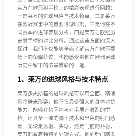
莱万在欧冠射手榜上的精彩表现进行回顾：
一是莱万的进球风格与技术特点，二是莱万
在欧冠赛事中的重要进球时刻，三是他在不
同赛季的进球表现分析，四是莱万与欧冠历
史射手榜的对比分析。通过这些方面的深入
探讨，我们不仅能够全面了解莱万在欧冠赛
场上的荣耀轨迹，也能感受到他在欧洲足球
历史中留下的浓墨重彩的一笔。
1、莱万的进球风格与技术特点
莱万多夫斯基的进球风格可以用全面、精确
和冷静来形容。他不仅具备强大的身体对抗
能力，能够在禁区内与对手展开激烈的拼
抢，还具备一流的脚下技术和出色的射门感
觉。无论是远射、头球，还是门前的补射，
莱万都有着独特的处理方式。他的射门精准