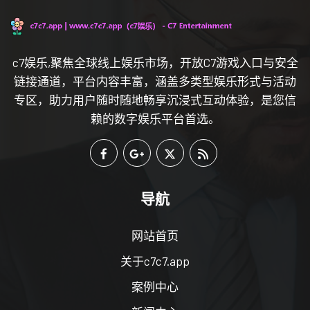
c7娱乐,聚焦全球线上娱乐市场，开放C7游戏入口与安全
链接通道，平台内容丰富，涵盖多类型娱乐形式与活动
专区，助力用户随时随地畅享沉浸式互动体验，是您信
赖的数字娱乐平台首选。
导航
网站首页
关于c7c7.app
案例中心