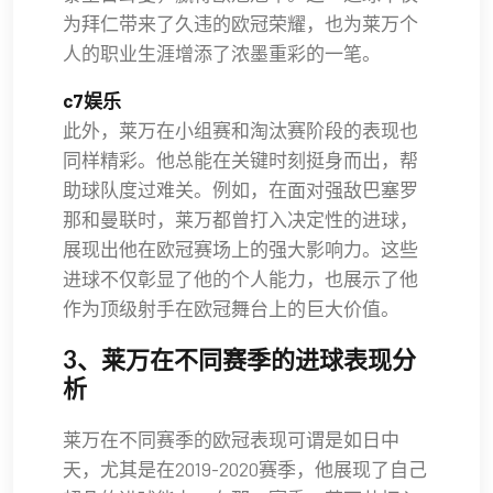
为拜仁带来了久违的欧冠荣耀，也为莱万个
人的职业生涯增添了浓墨重彩的一笔。
c7娱乐
此外，莱万在小组赛和淘汰赛阶段的表现也
同样精彩。他总能在关键时刻挺身而出，帮
助球队度过难关。例如，在面对强敌巴塞罗
那和曼联时，莱万都曾打入决定性的进球，
展现出他在欧冠赛场上的强大影响力。这些
进球不仅彰显了他的个人能力，也展示了他
作为顶级射手在欧冠舞台上的巨大价值。
3、莱万在不同赛季的进球表现分
析
莱万在不同赛季的欧冠表现可谓是如日中
天，尤其是在2019-2020赛季，他展现了自己