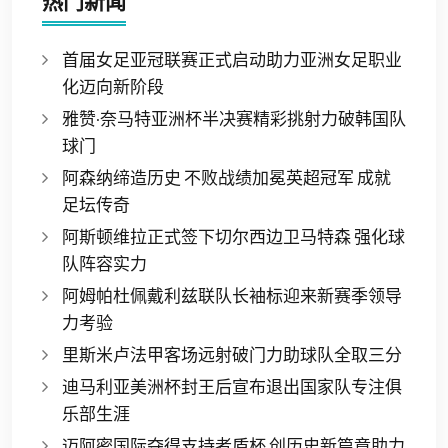
热门新闻
首届女足亚冠联赛正式启动助力亚洲女足职业
化迈向新阶段
雅赞·奈马特亚洲杯半决赛精彩挑射力破韩国队
球门
阿森纳缔造历史 不败战绩加冕英超冠军 成就
足坛传奇
阿斯顿维拉正式签下切尔西边卫马特森 强化球
队阵容实力
阿姆帕杜佩戴利兹联队长袖标迎来新赛季领导
力考验
里斯米卢法甲客场远射破门力助球队全取三分
迪马利亚美洲杯封王后宣布退出国家队专注俱
乐部生涯
迈阿密国际夺得支持者盾杯 创历史新篇章助力