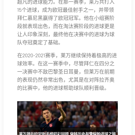
超凡的进球能力。在那一赛季，莱万共打入
15个进球，成为欧冠最佳射手之一，并带领
拜仁慕尼黑赢得了欧冠冠军。他在小组赛阶
段就表现出色，而在淘汰赛阶段的进球更是
让人印象深刻，最终他在决赛中的进球为球
队夺冠奠定了基础。
在2020-2021赛季，莱万继续保持着极高的进
球效率。在这一赛季中，尽管拜仁在四分之
一决赛中不敌巴黎圣日耳曼，但莱万在前期
的表现仍然非常出色，尤其是在对阵拉齐奥
的比赛中，他的进球帮助球队顺利晋级。