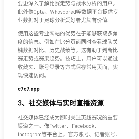
要更深入了解比赛走势与战术分析的用户。
此外像Opta、Whoscored等数据平台提供专
业数据对于足球分析爱好者尤其有价值。
使用这些专业网站的优势在于能够获取多角
度的信息。例如在比分页面同时查看球队关
键数据对比、历史战绩等，这有助于判断比
赛走势或赛果趋势。技巧上，用户可以通过
收藏夹、账号登录等方式保存常用页面，实
现快速访问。
c7c7.app
3、社交媒体与实时直播资源
社交媒体已经成为即时关注英超赛况的重要
渠道之一。像Twitter、Facebook、
Instagram等平台上，官方账号、记者账号、