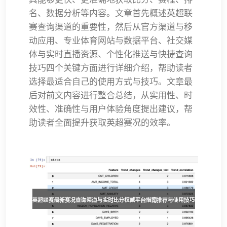
名、数据分析等内容。文章首先概述英超联
赛查询渠道的重要性，然后从官方渠道与移
动应用、专业体育网站与数据平台、社交媒
体与实时直播资源、个性化推送与快捷查询
技巧四个关键方面进行详细介绍，帮助读者
选择最适合自己的使用方式与技巧。文章最
后对前文内容进行整合总结，从实用性、时
效性、准确性与用户体验角度提出建议，帮
助读者全面提升获取英超赛况的效率。