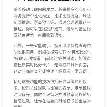
随着移动互联网的发展，越来越多的应用和
服务支持个性化推送，比如比分提醒、球队
新闻推送、赛事预告等。通过合理设置这些
推送，你可以在比赛开始前、进球时甚至比
赛结束后第一时间收到通知。
此外，一些智能助手、搜索引擎快捷查询功
能也很实用，例如在搜索框输入“英超比分”、
“曼联 vs 利物浦 当前比分”等关键词，能够直
接显示实时比分卡片，无需打开具体页面。
这对于临时查分或快速了解赛况非常方便。
使用这些功能的技巧包括开启系统通知权
限、设置关注球队与比赛的名单、定制推送
时间段等。同时合理管理推送频率可以避免
信息过载，让你在需要的时候获取最重要的