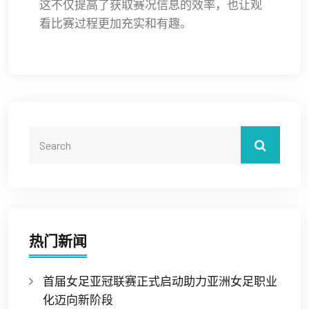
这不仅提高了获取赛况信息的效率，也让观
看比赛过程更加充实和有趣。
热门新闻
首届女足亚冠联赛正式启动助力亚洲女足职业
化迈向新阶段