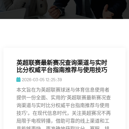
英超联赛最新赛况查询渠道与实时
比分权威平台指南推荐与使用技巧
2026-03-05 12:25:39
本文旨在为英超联赛球迷与体育信息使用者
提供一份全面、实用的“英超联赛最新赛况查
询渠道与实时比分权威平台指南推荐与使用
技巧”。在现代信息时代，关注英超赛况不再
局限于电视转播，借助可靠的线上渠道和工
具能够更快、更准确地获取比分、赛程、排