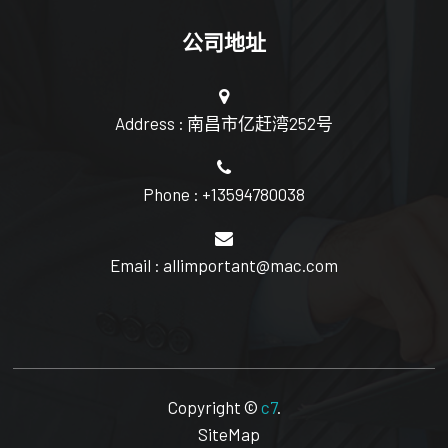
公司地址
Address : 南昌市亿赶湾252号
Phone : +13594780038
Email : allimportant@mac.com
Copyright ©
c7
.
SiteMap