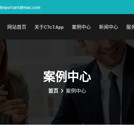
llimportant@mac.com
网站首页
关于c7c7.app
案例中心
新闻中心
服
案例中心
首页
案例中心