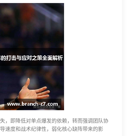
失，即降低对单点爆发的依赖，转而强调团队协
导速度和战术纪律性，弱化核心缺阵带来的影