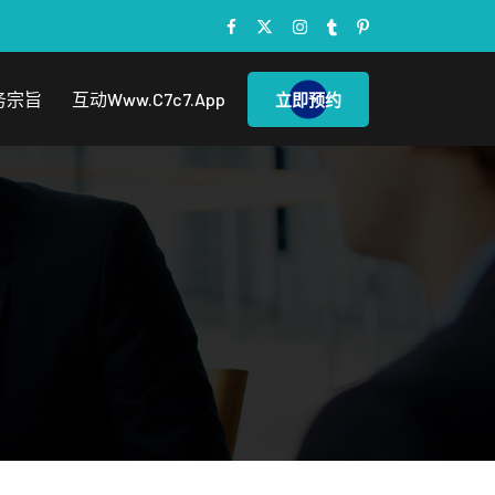
务宗旨
互动www.c7c7.app
立即预约