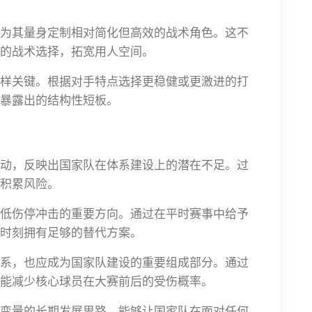
为其量身定制相对简化但高效的战术角色。这不
的战术选择，拓宽用人空间。
样关键。根据对手特点选择更稳健或更激进的打
暴露出的结构性短板。
动，反映出国家队在体系建设上的潜在不足。过
积累风险。
低伤停冲击的重要方向。通过在平时赛事中给予
时刻拥有足够的替代方案。
系，也应成为国家队建设的重要组成部分。通过
能减少核心球员在大赛前后的受伤概率。
变量的长期发展思路，能够让国家队在面对任何