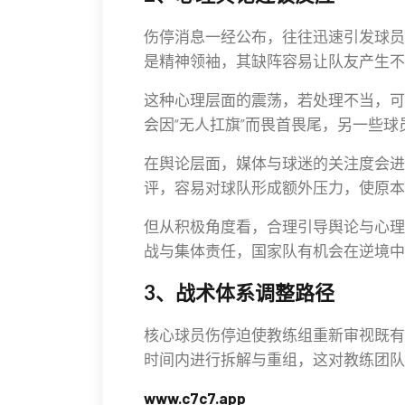
伤停消息一经公布，往往迅速引发球员
是精神领袖，其缺阵容易让队友产生不
这种心理层面的震荡，若处理不当，可
会因“无人扛旗”而畏首畏尾，另一些
在舆论层面，媒体与球迷的关注度会进
评，容易对球队形成额外压力，使原本
但从积极角度看，合理引导舆论与心理
战与集体责任，国家队有机会在逆境中
3、战术体系调整路径
核心球员伤停迫使教练组重新审视既有
时间内进行拆解与重组，这对教练团队
www.c7c7.app