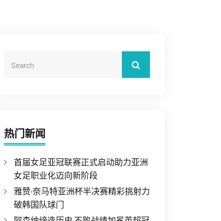
热门新闻
首届女足亚冠联赛正式启动助力亚洲
女足职业化迈向新阶段
雅赞·奈马特亚洲杯半决赛精彩挑射力
破韩国队球门
阿森纳缔造历史 不败战绩加冕英超冠