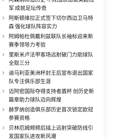
军 成就足坛传奇
阿斯顿维拉正式签下切尔西边卫马特
森 强化球队阵容实力
阿姆帕杜佩戴利兹联队长袖标迎来新
赛季领导力考验
里斯米卢法甲客场远射破门力助球队
全取三分
迪马利亚美洲杯封王后宣布退出国家
队专注俱乐部生涯
迈阿密国际夺得支持者盾杯 创历史新
篇章助力球队迈向辉煌
赫罗纳创造俱乐部历史首次锁定欧冠
参赛资格
贝林厄姆频频后插上远射突破防线引
发国家队进攻新风潮