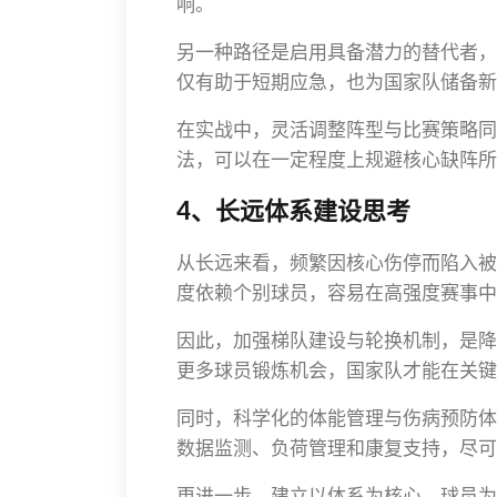
响。
另一种路径是启用具备潜力的替代者，
仅有助于短期应急，也为国家队储备新
在实战中，灵活调整阵型与比赛策略同
法，可以在一定程度上规避核心缺阵所
4、长远体系建设思考
从长远来看，频繁因核心伤停而陷入被
度依赖个别球员，容易在高强度赛事中
因此，加强梯队建设与轮换机制，是降
更多球员锻炼机会，国家队才能在关键
同时，科学化的体能管理与伤病预防体
数据监测、负荷管理和康复支持，尽可
更进一步，建立以体系为核心、球员为