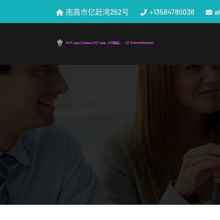
南昌市亿赶湾252号
+13594780038
a