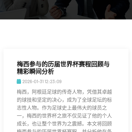
梅西参与的历届世界杯赛程回顾与
精彩瞬间分析
2026-01-31 12:23:09
梅西，阿根廷足球的传奇人物，凭借其卓越
的球技和坚定的决心，成为了全球足坛的标
志性人物。作为足球史上最伟大的球员之
一，梅西的世界杯之旅不仅见证了他的个人
成长，也让整个世界为之震撼。本文将回顾
梅西参与的历届世界杯赛程，并分析他在各