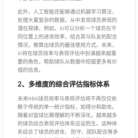
此外，人工智能还能够通过机器学习算法，
处理大量复杂的数据，从中发现球员表现的
潜在规律。例如，AI可以分析一个球员在不
同位置上的进攻效率，结合其与队友的配合
情况，推算出球员的最佳使用方式。未来，
AI将在球员效率与表现评估中扮演越来越重
要的角色，帮助球队从数据中挖掘更多有价
值的信息。
2、多维度的综合评估指标体系
未来NBA球员效率与表现评估将不再仅仅依
赖于传统的单一统计指标，如得分和助攻。
随着对篮球比赛理解的不断深化，越来越多
的球员综合表现评估体系应运而生。这种体
系综合了球员的进攻、 防守、团队配合等多