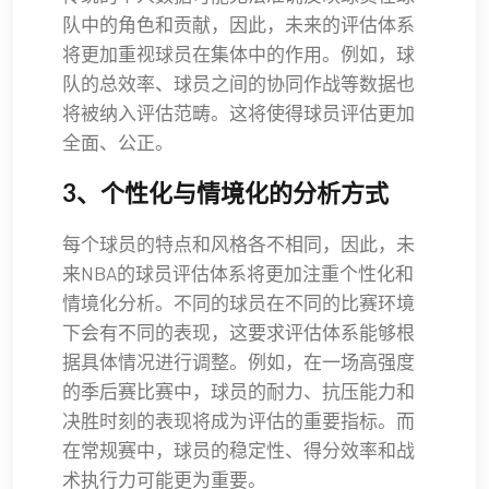
队中的角色和贡献，因此，未来的评估体系
将更加重视球员在集体中的作用。例如，球
队的总效率、球员之间的协同作战等数据也
将被纳入评估范畴。这将使得球员评估更加
全面、公正。
3、个性化与情境化的分析方式
每个球员的特点和风格各不相同，因此，未
来NBA的球员评估体系将更加注重个性化和
情境化分析。不同的球员在不同的比赛环境
下会有不同的表现，这要求评估体系能够根
据具体情况进行调整。例如，在一场高强度
的季后赛比赛中，球员的耐力、抗压能力和
决胜时刻的表现将成为评估的重要指标。而
在常规赛中，球员的稳定性、得分效率和战
术执行力可能更为重要。