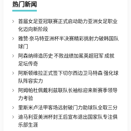
热门新闻
首届女足亚冠联赛正式启动助力亚洲女足职业
化迈向新阶段
雅赞·奈马特亚洲杯半决赛精彩挑射力破韩国队
球门
阿森纳缔造历史 不败战绩加冕英超冠军 成就
足坛传奇
阿斯顿维拉正式签下切尔西边卫马特森 强化球
队阵容实力
阿姆帕杜佩戴利兹联队长袖标迎来新赛季领导
力考验
里斯米卢法甲客场远射破门力助球队全取三分
迪马利亚美洲杯封王后宣布退出国家队专注俱
乐部生涯