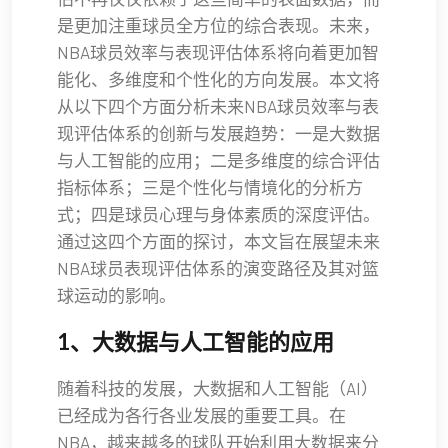
是更加注重球员全方位的综合表现。未来，
NBA球员效率与表现评估体系将向着更加智
能化、多维度和个性化的方向发展。本文将
从以下四个方面分析未来NBA球员效率与表
现评估体系的创新与发展趋势：一是大数据
与人工智能的应用；二是多维度的综合评估
指标体系；三是个性化与情境化的分析方
式；四是球员心理与身体素质的深度评估。
通过这四个方面的探讨，本文旨在展望未来
NBA球员表现评估体系的演变路径及其对篮
球运动的影响。
1、大数据与人工智能的应用
随着科技的发展，大数据和人工智能（AI）
已经成为各行各业发展的重要工具。在
NBA，越来越多的球队开始利用大数据来分