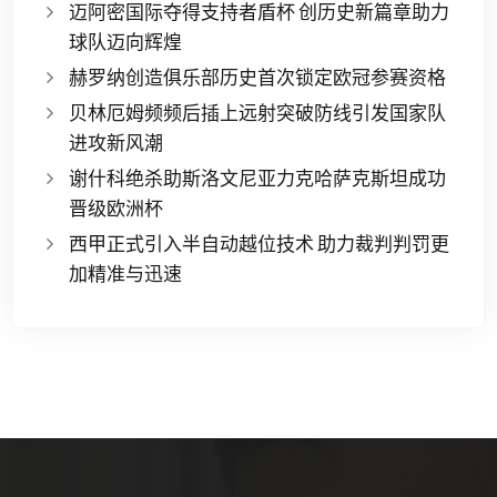
迈阿密国际夺得支持者盾杯 创历史新篇章助力
球队迈向辉煌
赫罗纳创造俱乐部历史首次锁定欧冠参赛资格
贝林厄姆频频后插上远射突破防线引发国家队
进攻新风潮
谢什科绝杀助斯洛文尼亚力克哈萨克斯坦成功
晋级欧洲杯
西甲正式引入半自动越位技术 助力裁判判罚更
加精准与迅速