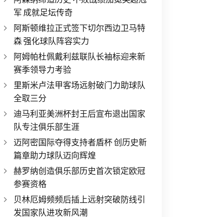
军 成就足坛传奇
阿斯顿维拉正式签下切尔西边卫马特
森 强化球队阵容实力
阿姆帕杜佩戴利兹联队长袖标迎来新
赛季领导力考验
里斯米卢法甲客场远射破门力助球队
全取三分
迪马利亚美洲杯封王后宣布退出国家
队专注俱乐部生涯
迈阿密国际夺得支持者盾杯 创历史新
篇章助力球队迈向辉煌
赫罗纳创造俱乐部历史首次锁定欧冠
参赛资格
贝林厄姆频频后插上远射突破防线引
发国家队进攻新风潮