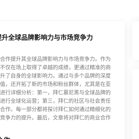
提升全球品牌影响力与市场竞争力
合作提升其全球品牌影响力与市场竞争力。作为
不仅在场上取得了卓越的成绩，更通过精准的商
升了自身的全球影响力。通过与多个品牌的深度
值，还开拓了新的市场和粉丝群体，尤其是在亚
进行详细分析：第一，拜仁慕尼黑与全球品牌的
进行全球化运营；第三，拜仁的社区与社会责任
合作。每一部分都将探讨拜仁如何通过精细化的
竞争力的提升。最后，文章将对拜仁的商业合作