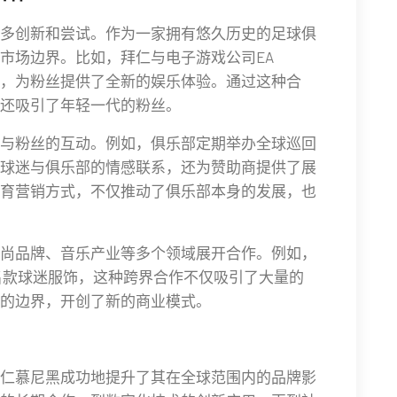
多创新和尝试。作为一家拥有悠久历史的足球俱
市场边界。比如，拜仁与电子游戏公司EA
结合，为粉丝提供了全新的娱乐体验。通过这种合
还吸引了年轻一代的粉丝。
与粉丝的互动。例如，俱乐部定期举办全球巡回
球迷与俱乐部的情感联系，还为赞助商提供了展
育营销方式，不仅推动了俱乐部本身的发展，也
尚品牌、音乐产业等多个领域展开合作。例如，
名款球迷服饰，这种跨界合作不仅吸引了大量的
的边界，开创了新的商业模式。
仁慕尼黑成功地提升了其在全球范围内的品牌影