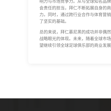
响力与市场竞争力。从与全球知名品牌
会责任的担当，拜仁不断拓展自身的商
力。同时，通过跨行业合作与体育营销
了坚实的基础。
总的来说，拜仁慕尼黑的成功并非偶然
战略眼光的体现。未来，随着全球市场
望继续引领全球足球俱乐部的商业发展