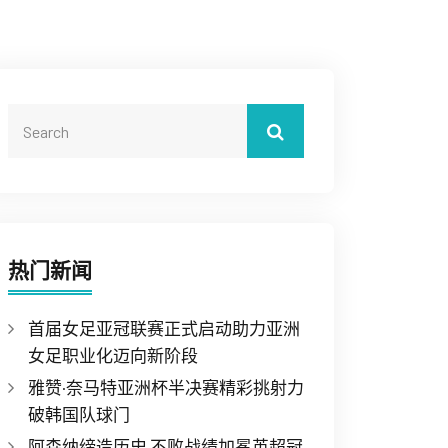
热门新闻
首届女足亚冠联赛正式启动助力亚洲
女足职业化迈向新阶段
雅赞·奈马特亚洲杯半决赛精彩挑射力
破韩国队球门
阿森纳缔造历史 不败战绩加冕英超冠