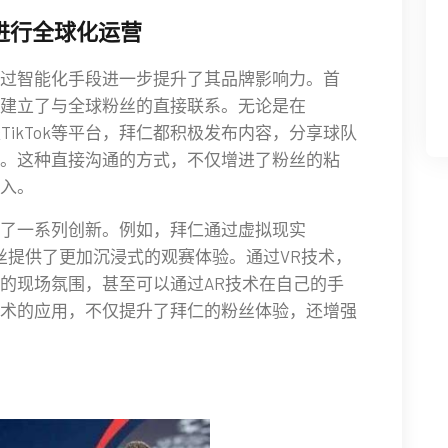
进行全球化运营
过智能化手段进一步提升了其品牌影响力。首
建立了与全球粉丝的直接联系。无论是在
ram，还是TikTok等平台，拜仁都积极发布内容，分享球队
。这种直接沟通的方式，不仅增进了粉丝的粘
入。
了一系列创新。例如，拜仁通过虚拟现实
丝提供了更加沉浸式的观赛体验。通过VR技术，
的现场氛围，甚至可以通过AR技术在自己的手
术的应用，不仅提升了拜仁的粉丝体验，还增强