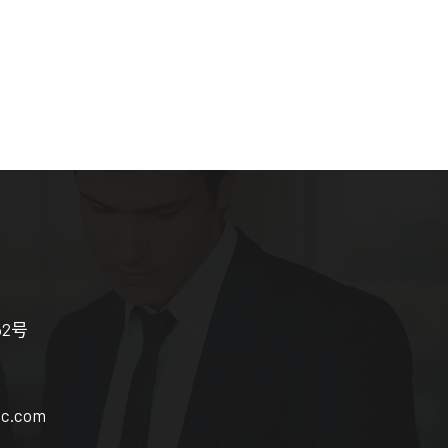
52号
ac.com