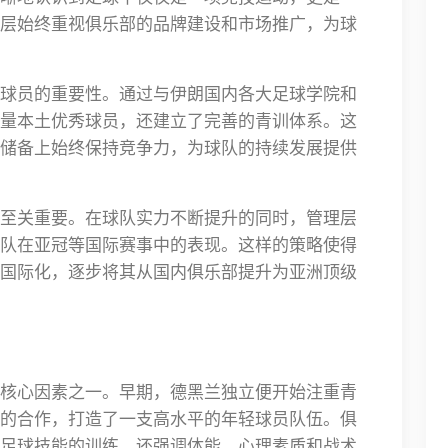
层始终重视俱乐部的品牌建设和市场推广，为球
球员的重要性。通过与伊朗国内各大足球学院和
量本土优秀球员，还建立了完善的青训体系。这
储备上始终保持竞争力，为球队的持续发展提供
至关重要。在球队实力不断提升的同时，管理层
队在亚冠等国际赛事中的表现。这样的策略使得
国际化，逐步将其从国内俱乐部提升为亚洲顶级
核心因素之一。早期，德黑兰独立便开始注重青
的合作，打造了一支高水平的年轻球员队伍。俱
足球技能的训练，还强调体能、心理素质和战术