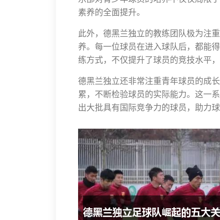
素养的全面提升。
此外，德黑兰独立的教练团队极为注重
养。每一位球员在进入球队后，都能得
练方式，不仅提升了球员的竞技水平，
德黑兰独立还非常注重青年球员的成长
累，不断检验球员的实际能力。这一系
出大批具有国际竞争力的球员，助力球