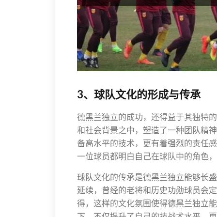
3、球队文化的形成与传承
德黑兰独立的成功，还得益于其独特的
和社会背景之中，塑造了一种团队精神
备高水平的技术，更有着强烈的责任感
一位球员都明白自己在球队中的角色，
球队文化的传承是德黑兰独立能够长盛
延续，曾经的老将和历史功勋球员会定
得，这样的文化氛围使得德黑兰独立能
下，不仅提升了自己的技战术水平，更