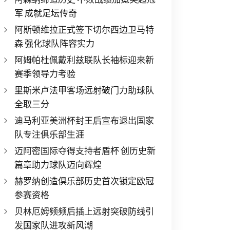
军 成就足坛传奇
阿斯顿维拉正式签下切尔西边卫马特
森 强化球队阵容实力
阿姆帕杜佩戴利兹联队长袖标迎来新
赛季领导力考验
里斯米卢法甲客场远射破门力助球队
全取三分
迪马利亚美洲杯封王后宣布退出国家
队专注俱乐部生涯
迈阿密国际夺得支持者盾杯 创历史新
篇章助力球队迈向辉煌
赫罗纳创造俱乐部历史首次锁定欧冠
参赛资格
贝林厄姆频频后插上远射突破防线引
发国家队进攻新风潮