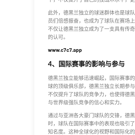
此外，德黑兰独立的球迷群体也是球队
员们倍感振奋，也成为了球队在赛场上
不仅让德黑兰独立成为了一支具有传奇
的认可。
www.c7c7.app
4、国际赛事的影响与参与
德黑兰独立能够迅速崛起，国际赛事的
球的顶级俱乐部，德黑兰独立长期参与
不仅提升了球队的竞争力，也使得德黑
与世界级强队竞争的信心和实力。
通过与亚洲各大豪门球队的交锋，德黑
时，球队在国际赛事中的表现也吸引了
知名度。这种全球化的视野和国际化的