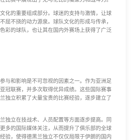
文化的重要组成部分。球迷的支持与激情，让球
不屈不挠的动力源泉。球队文化的形成与传承，
色彩的球队，也让其在国内外赛场上获得了广泛
参与和影响是不可忽视的因素之一。作为亚洲足
亚冠联赛，并多次取得优异成绩。这些国际赛事
兰独立积累了大量宝贵的比赛经验，逐步建立了
兰独立在技战术、人员配置等方面逐步提高。同
更多的国际媒体关注，从而提升了俱乐部的全球
经验，使得德黑兰独立不仅仅局限于伊朗的国内