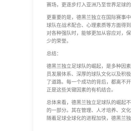
赛场，更逐步打入亚洲乃至世界足球的
更重要的是，德黑兰独立在国际赛事中
球队在战术配合、心理素质等方面得到
对各种强队时，能够更加从容应对，保
少的荣誉。
总结：
德黑兰独立足球队的崛起，是多种因素
员发展体系、深厚的球队文化以及积极
了道路。每一个成功的背后，都离不开
正是这些关键因素的有机结合。
总体来看，德黑兰独立足球队的崛起不
的一部分。其在管理、人才培养、文化
随着足球全球化的进程加快，德黑兰独