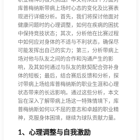
库普梅纳斯带病上场时心态的变化及比赛表
现进行详细分析。首先，我们将探讨他面对
健康问题时的心理调整，如何在疾病的困扰
中保持竞技状态；其次，分析他在比赛过程
中如何应对身体的不适与不利状态，确保尽
可能发挥出自己的实力；第三，分析带病上
场对他与队友之间的合作和沟通产生的影
响，及其如何通过与队友的默契配合弥补身
体的短板；最后，结合赛后反馈和分析，探
讨带病上场给库普梅纳斯的职业生涯和心理
状态带来的长远影响。通过这些分析，本文
旨在深入了解带病上场这一特殊情境下，库
普梅纳斯如何以不屈的意志和卓越的职业精
神，克服身体困境，继续为球队贡献力量。
1、心理调整与自我激励