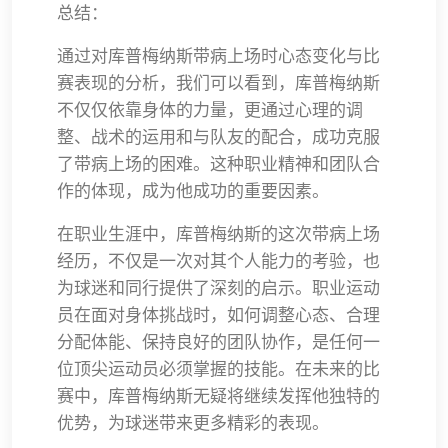
总结：
通过对库普梅纳斯带病上场时心态变化与比
赛表现的分析，我们可以看到，库普梅纳斯
不仅仅依靠身体的力量，更通过心理的调
整、战术的运用和与队友的配合，成功克服
了带病上场的困难。这种职业精神和团队合
作的体现，成为他成功的重要因素。
在职业生涯中，库普梅纳斯的这次带病上场
经历，不仅是一次对其个人能力的考验，也
为球迷和同行提供了深刻的启示。职业运动
员在面对身体挑战时，如何调整心态、合理
分配体能、保持良好的团队协作，是任何一
位顶尖运动员必须掌握的技能。在未来的比
赛中，库普梅纳斯无疑将继续发挥他独特的
优势，为球迷带来更多精彩的表现。