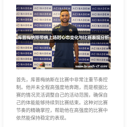
首先，库普梅纳斯在比赛中非常注重节奏控
制。他并未全程高强度地奔跑，而是根据比
赛的情况灵活调整自己的活动范围，确保自
己的体能能够持续到比赛结束。这种对比赛
节奏的精确掌控，帮助他在高强度的比赛中
依然能保持稳定的表现。