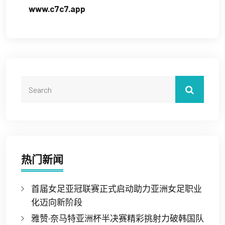
www.c7c7.app
热门新闻
首届女足亚冠联赛正式启动助力亚洲女足职业
化迈向新阶段
雅赞·奈马特亚洲杯半决赛精彩挑射力破韩国队