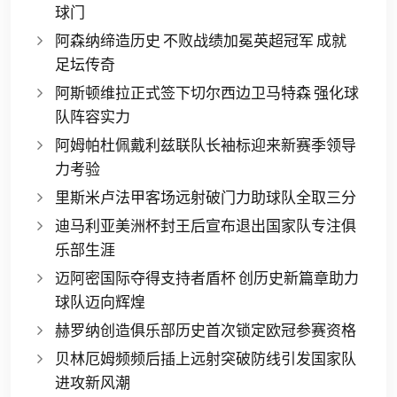
球门
阿森纳缔造历史 不败战绩加冕英超冠军 成就
足坛传奇
阿斯顿维拉正式签下切尔西边卫马特森 强化球
队阵容实力
阿姆帕杜佩戴利兹联队长袖标迎来新赛季领导
力考验
里斯米卢法甲客场远射破门力助球队全取三分
迪马利亚美洲杯封王后宣布退出国家队专注俱
乐部生涯
迈阿密国际夺得支持者盾杯 创历史新篇章助力
球队迈向辉煌
赫罗纳创造俱乐部历史首次锁定欧冠参赛资格
贝林厄姆频频后插上远射突破防线引发国家队
进攻新风潮