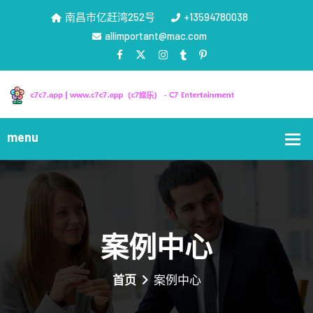
南昌市亿赶湾252号
+13594780038
allimportant@mac.com
案例中心
首页
案例中心