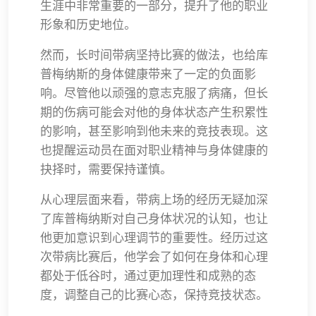
生涯中非常重要的一部分，提升了他的职业
形象和历史地位。
然而，长时间带病坚持比赛的做法，也给库
普梅纳斯的身体健康带来了一定的负面影
响。尽管他以顽强的意志克服了病痛，但长
期的伤病可能会对他的身体状态产生积累性
的影响，甚至影响到他未来的竞技表现。这
也提醒运动员在面对职业精神与身体健康的
抉择时，需要保持谨慎。
从心理层面来看，带病上场的经历无疑加深
了库普梅纳斯对自己身体状况的认知，也让
他更加意识到心理调节的重要性。经历过这
次带病比赛后，他学会了如何在身体和心理
都处于低谷时，通过更加理性和成熟的态
度，调整自己的比赛心态，保持竞技状态。