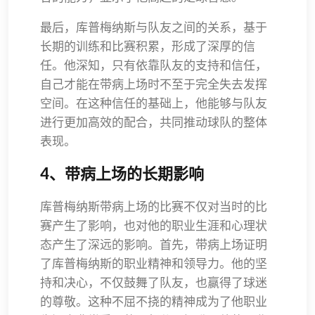
最后，库普梅纳斯与队友之间的关系，基于
长期的训练和比赛积累，形成了深厚的信
任。他深知，只有依靠队友的支持和信任，
自己才能在带病上场时不至于完全失去发挥
空间。在这种信任的基础上，他能够与队友
进行更加高效的配合，共同推动球队的整体
表现。
4、带病上场的长期影响
库普梅纳斯带病上场的比赛不仅对当时的比
赛产生了影响，也对他的职业生涯和心理状
态产生了深远的影响。首先，带病上场证明
了库普梅纳斯的职业精神和领导力。他的坚
持和决心，不仅鼓舞了队友，也赢得了球迷
的尊敬。这种不屈不挠的精神成为了他职业