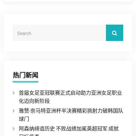
热门新闻
首届女足亚冠联赛正式启动助力亚洲女足职业
化迈向新阶段
雅赞·奈马特亚洲杯半决赛精彩挑射力破韩国队
球门
阿森纳缔造历史 不败战绩加冕英超冠军 成就