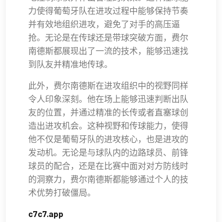
力使得葡萄牙队在进攻过程中能够保持节奏
并有效地组织进攻，避免了对手的高压逼
抢。无论是在传球还是带球突破方面，费尔
南德斯都展现出了一流的技术，能够迅速找
到队友并精准地传球。
此外，费尔南德斯在进攻组织中的视野同样
令人印象深刻。他在场上能够迅速判断出队
友的位置，并通过精准的长传或者直塞球创
造出进攻机会。这种视野和传球能力，使得
他不仅是葡萄牙队的进攻核心，也是进攻的
发动机。无论是与球队内的边路球员、前锋
球员的配合，还是在比赛中面对对方防线时
的洞察力，费尔南德斯都能够通过个人的技
术优势打破僵局。
c7c7.app