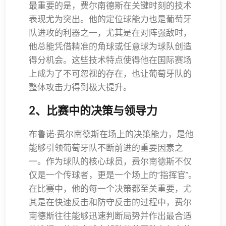
最重要的是，费尔南德斯在关键时刻的技术
表现尤为突出。他的定位球能力也是葡萄牙
队进攻的利器之一，尤其是在对阵强敌时，
他总能凭借精准的角球或任意球为球队创造
得分机会。这些技术特点使得他在国际赛场
上成为了不可忽视的存在，也让葡萄牙队的
整体攻击力得到极大提升。
2、比赛中的决策与领导力
布鲁诺·费尔南德斯在场上的决策能力，是他
能够引领葡萄牙队不断前进的重要因素之
一。作为球队的核心球员，费尔南德斯不仅
仅是一个传球者，更是一个场上的“指挥官”。
在比赛中，他的每一个决策都至关重要，尤
其是在快速反击和防守反击的过程中，费尔
南德斯往往能够迅速判断局势并作出最合适