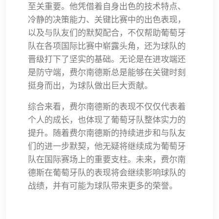
至关重要。他凭借着自身出色的技术特点、
冷静的决策能力、关键比赛中的出色表现，
以及与队友们的默契配合，不仅帮助葡萄牙
队在各项国际比赛中崭露头角，还为球队的
晋级打下了坚实的基础。无论是在进攻端还
是防守端，费尔南德斯总是能够在关键时刻
挺身而出，为球队做出巨大贡献。
综合来看，费尔南德斯的表现不仅仅代表着
个人的成长，也体现了葡萄牙队整体实力的
提升。随着费尔南德斯的持续进步和与队友
们的进一步默契，他无疑将继续成为葡萄牙
队在国际赛场上的重要支柱。未来，费尔南
德斯在葡萄牙队的表现将会继续影响球队的
战绩，并有可能为球队带来更多的荣誉。