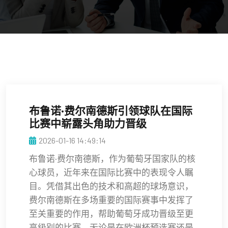
布鲁诺·费尔南德斯引领球队在国际
比赛中崭露头角助力晋级
2026-01-16 14:49:14
布鲁诺·费尔南德斯，作为葡萄牙国家队的核
心球员，近年来在国际比赛中的表现令人瞩
目。凭借其出色的技术和高超的球场意识，
费尔南德斯在多场重要的国际赛事中发挥了
至关重要的作用，帮助葡萄牙成功晋级至更
高级别的比赛。无论是在欧洲杯预选赛还是