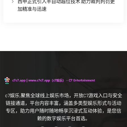
西甲正式引入半自动越位技术 助力裁判判罚更
加精准与迅速
c7娱乐,聚焦全球线上娱乐市场，开放C7游戏入口与安全
链接通道，平台内容丰富，涵盖多类型娱乐形式与活动
专区，助力用户随时随地畅享沉浸式互动体验，是您信
赖的数字娱乐平台首选。