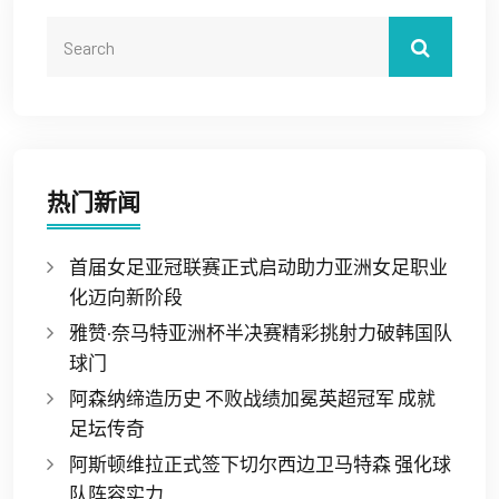
热门新闻
首届女足亚冠联赛正式启动助力亚洲女足职业
化迈向新阶段
雅赞·奈马特亚洲杯半决赛精彩挑射力破韩国队
球门
阿森纳缔造历史 不败战绩加冕英超冠军 成就
足坛传奇
阿斯顿维拉正式签下切尔西边卫马特森 强化球
队阵容实力