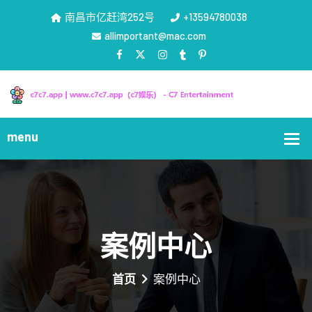
南昌市亿赶湾252号
+13594780038
allimportant@mac.com
案例中心
首页
案例中心