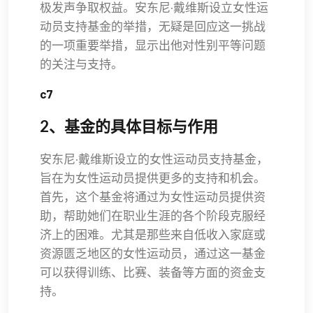
极发声争取权益。安东尼·戴维斯设立女性运
动员支持基金的举措，无疑是回应这一挑战
的一项重要举措，显示出他对性别平等问题
的关注与支持。
c7
2、基金的具体目标与作用
安东尼·戴维斯设立的女性运动员支持基金，
旨在为女性运动员提供更多的支持和机会。
首先，这个基金将通过为女性运动员提供资
助，帮助她们在职业生涯的各个阶段克服经
济上的困难。尤其是那些来自低收入家庭或
资源匮乏地区的女性运动员，通过这一基金
可以获得训练、比赛、装备等方面的资金支
持。