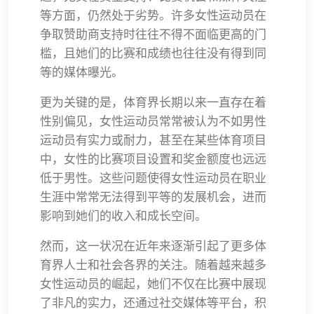
等方面，仍然处于劣势。许多女性运动员在
争取赞助商支持时往往不得不面临更高的门
槛，且她们的比赛和成绩也往往没有得到同
等的媒体曝光。
更为关键的是，体育界长期以来一直存在着
性别偏见，女性运动员常常被认为不如男性
运动员有实力或耐力，甚至在某些体育项目
中，女性的比赛项目设置和奖金额度也远远
低于男性。这些问题使得女性运动员在职业
生涯中常常无法得到平等的发展机会，进而
影响到她们的收入和成长空间。
然而，这一状况在近年来逐渐引起了更多体
育界人士和社会各界的关注。随着越来越多
女性运动员的崛起，她们不仅在比赛中展现
了非凡的实力，还通过社交媒体等平台，积