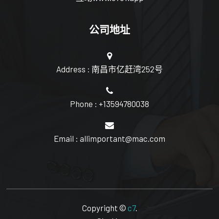
公司地址
Address : 南昌市亿赶湾252号
Phone : +13594780038
Email : allimportant@mac.com
Copyright ©
c7
.