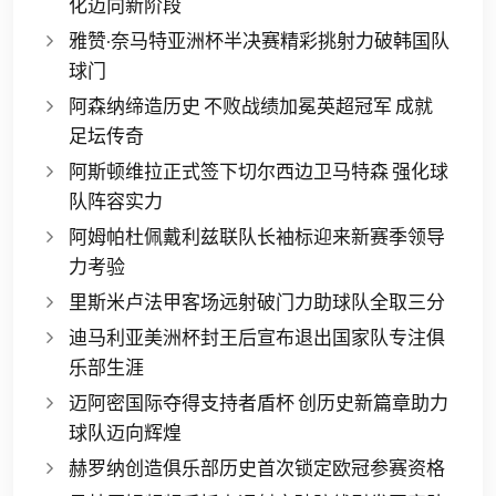
化迈向新阶段
雅赞·奈马特亚洲杯半决赛精彩挑射力破韩国队
球门
阿森纳缔造历史 不败战绩加冕英超冠军 成就
足坛传奇
阿斯顿维拉正式签下切尔西边卫马特森 强化球
队阵容实力
阿姆帕杜佩戴利兹联队长袖标迎来新赛季领导
力考验
里斯米卢法甲客场远射破门力助球队全取三分
迪马利亚美洲杯封王后宣布退出国家队专注俱
乐部生涯
迈阿密国际夺得支持者盾杯 创历史新篇章助力
球队迈向辉煌
赫罗纳创造俱乐部历史首次锁定欧冠参赛资格