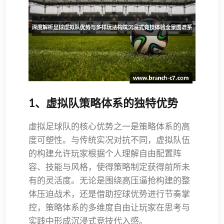
1、虚拟队策略体系的独特优势
虚拟足球队的核心优势之一是策略体系的高
度可塑性。与传统实况对抗不同，虚拟队伍
的构建允许玩家根据个人理解自由配置阵
容、技能与风格，使得策略制定获得前所未
有的灵活度。无论是围绕高压逼抢构建的整
体压迫战术，还是借助控球优势进行节奏掌
控，策略体系的多维度自由让玩家在思考与
实践中形成沉浸式竞技代入感。