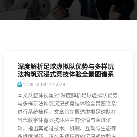
深度解析足球虚拟队优势与多样玩
法构筑沉浸式竞技体验全景图谱系
2025-12-09 10:43:36
本文从整体视角对“深度解析足球虚拟队优势
与多样玩法构筑沉浸式竞技体验全景图谱系”
进行系统梳理。文章首先概述虚拟足球队在
当代数字体育竞技环境中的价值与演进逻
辑，指出其通过技术、机制、互动与生态等
多维度创新，正在重塑玩家的沉浸式体验方