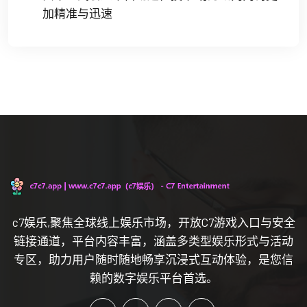
加精准与迅速
c7娱乐,聚焦全球线上娱乐市场，开放C7游戏入口与安全
链接通道，平台内容丰富，涵盖多类型娱乐形式与活动
专区，助力用户随时随地畅享沉浸式互动体验，是您信
赖的数字娱乐平台首选。