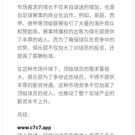
市场需求的增长不仅来自球迷的增加，也源
自足球赛事的商业化运作。例如，英超、西
甲、德甲等顶级联赛吸引了大量的海外观众
和赞助商，赛事转播权的出售为俱乐部提供
了丰厚的收入。而为了确保球队在竞争中的
优势，俱乐部不仅加大了对球员的投资，还
提高了薪酬标准。
在这种市场环境下，顶级球员的需求量极
大，俱乐部为了争夺这些球员，不得不提供
丰厚的薪资待遇。这种市场竞争不仅抬高了
顶级球员的收入，也推动了整个足球产业的
薪资水平上升。
总结：
www.c7c7.app