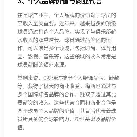
3、个人品牌价值与商业代言
在足球产业中，个人品牌的价值对于球员的
高收入至关重要。近年来，越来越多的顶级
球员通过打造个人品牌，实现了与俱乐部薪
水收入的双重增长。球员通过品牌化的运
作，可以涉足多个领域，包括时尚、体育用
品、影视、音乐等，这些领域的收入常常是
球员薪酬的额外来源。
举例来说，C罗通过推出个人服饰品牌、鞋款
等，获得了极大的商业收益。梅西也通过与
多个国际知名品牌的合作，赚取了超过其比
赛薪资的收入。这些代言合同和商业合作是
基于球员个人品牌的价值，其背后代表着球
员所具备的全球影响力、粉丝基础及品牌价
值。