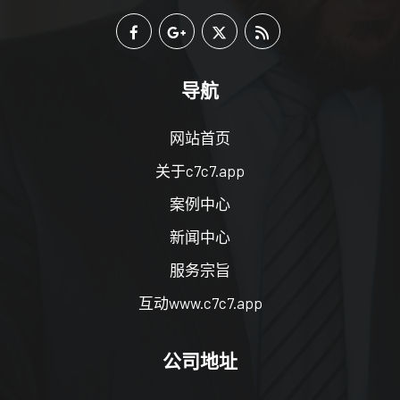
导航
网站首页
关于c7c7.app
案例中心
新闻中心
服务宗旨
互动www.c7c7.app
公司地址