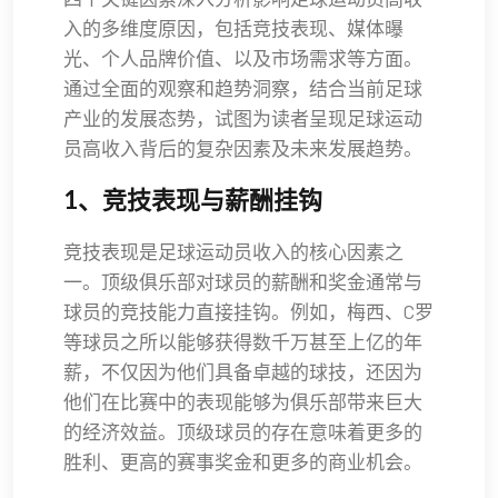
入的多维度原因，包括竞技表现、媒体曝
光、个人品牌价值、以及市场需求等方面。
通过全面的观察和趋势洞察，结合当前足球
产业的发展态势，试图为读者呈现足球运动
员高收入背后的复杂因素及未来发展趋势。
1、竞技表现与薪酬挂钩
竞技表现是足球运动员收入的核心因素之
一。顶级俱乐部对球员的薪酬和奖金通常与
球员的竞技能力直接挂钩。例如，梅西、C罗
等球员之所以能够获得数千万甚至上亿的年
薪，不仅因为他们具备卓越的球技，还因为
他们在比赛中的表现能够为俱乐部带来巨大
的经济效益。顶级球员的存在意味着更多的
胜利、更高的赛事奖金和更多的商业机会。