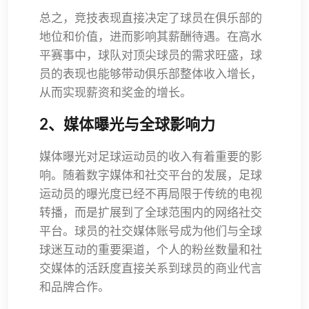
总之，竞技表现直接决定了球员在俱乐部的
地位和价值，进而影响其薪酬待遇。在高水
平赛事中，球队对顶尖球员的需求旺盛，球
员的表现也能够带动俱乐部整体收入增长，
从而实现薪资和奖金的增长。
2、媒体曝光与全球影响力
媒体曝光对足球运动员的收入有着重要的影
响。随着数字媒体和社交平台的发展，足球
运动员的曝光度已经不再局限于传统的电视
转播，而是扩展到了全球范围内的网络社交
平台。球员的社交媒体账号成为他们与全球
球迷互动的重要渠道，个人的粉丝数量和社
交媒体的活跃度直接关系到球员的商业代言
和品牌合作。