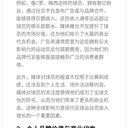
例如，像C罗、梅西这样的球员，拥有数亿粉
丝，通过社交平台发布广告或与品牌合作，
能够获得巨额收入。这些收入通常远远超过
球员的俱乐部薪水。媒体曝光不仅提升了球
员的市场价值，还为他们吸引了大量的商业
代言机会。广告商通常愿意为这些拥有巨大
影响力的运动员支付高额费用，因为他们的
品牌代言能够直接接触到广泛的消费者群
体。
此外，媒体对球员的报道不仅限于比赛和成
绩，还涉及到个人生活、场外活动等内容。
媒体对球员的关注度使得他们成为了全球文
化的符号，从而为他们带来了更多的商业机
会。这种全球影响力是现代足球运动员收入
增长的一个重要因素。