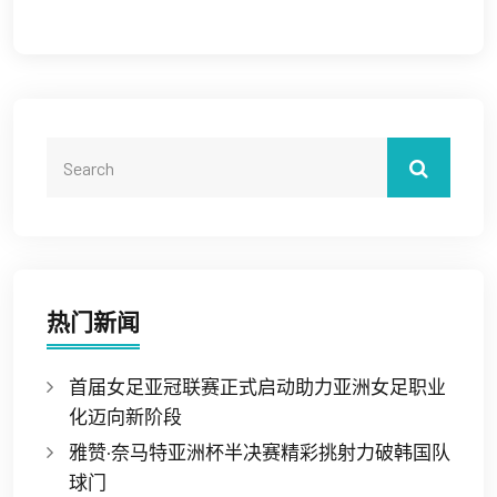
热门新闻
首届女足亚冠联赛正式启动助力亚洲女足职业
化迈向新阶段
雅赞·奈马特亚洲杯半决赛精彩挑射力破韩国队
球门