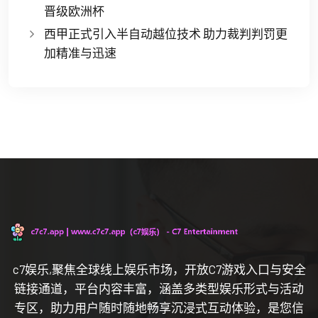
晋级欧洲杯
西甲正式引入半自动越位技术 助力裁判判罚更
加精准与迅速
c7娱乐,聚焦全球线上娱乐市场，开放C7游戏入口与安全
链接通道，平台内容丰富，涵盖多类型娱乐形式与活动
专区，助力用户随时随地畅享沉浸式互动体验，是您信