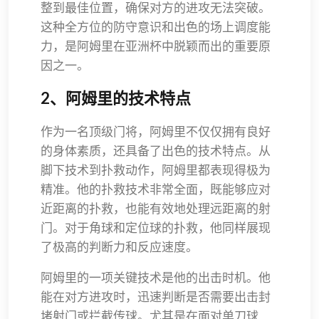
整到最佳位置，确保对方的进攻无法突破。
这种全方位的防守意识和出色的场上调度能
力，是阿姆里在亚洲杯中脱颖而出的重要原
因之一。
2、阿姆里的技术特点
作为一名顶级门将，阿姆里不仅仅拥有良好
的身体素质，还具备了出色的技术特点。从
脚下技术到扑救动作，阿姆里都表现得极为
精准。他的扑救技术非常全面，既能够应对
近距离的扑救，也能有效地处理远距离的射
门。对于角球和定位球的扑救，他同样展现
了极高的判断力和反应速度。
阿姆里的一项关键技术是他的出击时机。他
能在对方进攻时，迅速判断是否需要出击封
堵射门或拦截传球。尤其是在面对单刀球