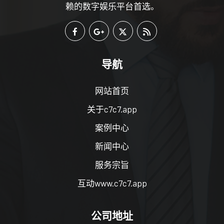
赖的数字娱乐平台首选。
导航
网站首页
关于c7c7.app
案例中心
新闻中心
服务宗旨
互动www.c7c7.app
公司地址