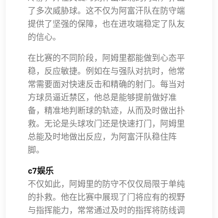
了多次威胁球。这不仅为阿富汗队在防守端
提供了坚强的保障，也在进攻端稳定了队友
的信心。
在比赛的不同阶段，阿姆里都能做到心态平
稳，反应敏捷。例如在与强队对抗时，他常
常需要面对快速反击和精确的射门。每当对
方球员逼近禁区，他总是能够提前做好准
备，精准地判断球的轨迹，从而及时做出扑
救。无论是头球攻门还是快速打门，阿姆里
总能及时地做出反应，为阿富汗队稳住阵
脚。
c7娱乐
不仅如此，阿姆里的防守不仅仅局限于单纯
的扑救。他在比赛中展现了门将应有的视野
与指挥能力，常常通过及时的指挥将防线调