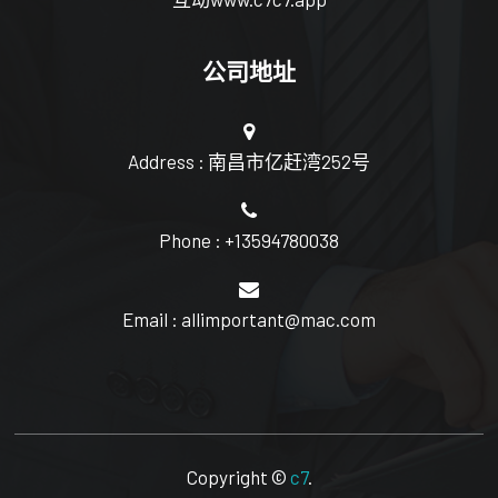
公司地址
Address : 南昌市亿赶湾252号
Phone : +13594780038
Email : allimportant@mac.com
Copyright ©
c7
.