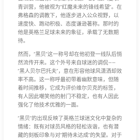
青训营，他被视为“红魔未来的锋线希望”。在
弗格森的调教下，他逐步进入公众视野，以
速度快、跑动积极、态度谦逊著称。那时的
他是英格兰足球未来的象征，承载了无数期
待。
然而，“黑贝”这一称号却在他初登一线队后悄
然流传开来。这个外号来自球迷的调侃——
“黑人贝尔巴托夫”，意在形容他球风潇洒却效
率不高。这一称呼最初带着幽默意味，但随
着时间推移，它成为评价维尔贝克的标签，
有人因此嘲笑他的射门不稳定，也有人因此
强化了他技术优雅的一面。
“黑贝”的出现反映了英格兰球迷文化中复杂的
情绪：既有对球员风格的轻松诙谐，也有潜
藏的刻板印象与对“期待未达成”的失望。对于