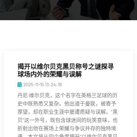
揭开以维尔贝克黑贝称号之谜探寻
球场内外的荣耀与误解
2025-11-15 13:24:18
丹尼·维尔贝克，这个名字在英格兰足球的历
史中既熟悉又复杂。他出道于曼联，被寄予
厚望，却在职业生涯中屡遭质疑与误解。“黑
贝”这一外号，既包含球迷间的玩笑意味，也
折射出他在赛场上荣耀与争议并存的独特境
遇。本文将从四个角度揭开“以维尔贝克黑贝