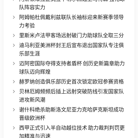
队阵容实力
阿姆帕杜佩戴利兹联队长袖标迎来新赛季领导
力考验
里斯米卢法甲客场远射破门力助球队全取三分
迪马利亚美洲杯封王后宣布退出国家队专注俱
乐部生涯
迈阿密国际夺得支持者盾杯 创历史新篇章助力
球队迈向辉煌
赫罗纳创造俱乐部历史首次锁定欧冠参赛资格
贝林厄姆频频后插上远射突破防线引发国家队
进攻新风潮
谢什科绝杀助斯洛文尼亚力克哈萨克斯坦成功
晋级欧洲杯
西甲正式引入半自动越位技术 助力裁判判罚更
加精准与迅速