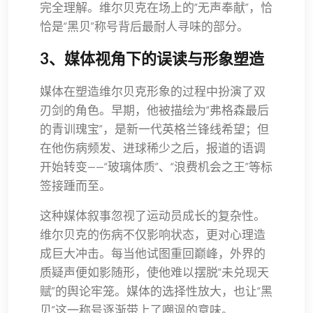
完全理解。维尔贝克在场上的“无声奉献”，恰
恰是“黑贝”称号背后最耐人寻味的部分。
3、媒体视角下的误读与形象塑造
媒体在塑造维尔贝克形象的过程中扮演了双
刃剑的角色。早期，他被描绘为“弗格森最后
的青训瑰宝”，是新一代英格兰锋线希望；但
在他伤病频发、进球稀少之后，报道的语调
开始转变——“玻璃体质”、“浪费机会之王”等标
签接踵而至。
这种媒体叙事忽视了运动员成长的复杂性。
维尔贝克的伤病不仅影响状态，更对心理造
成巨大冲击。每当他试图重回巅峰，外界的
质疑声便如影随形，使他难以摆脱“未兑现天
赋”的舆论牢笼。媒体的选择性放大，也让“黑
贝”这一称号逐渐带上了嘲讽的意味。