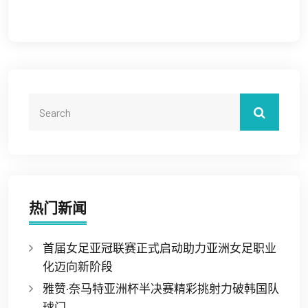
热门新闻
首届女足亚冠联赛正式启动助力亚洲女足职业
化迈向新阶段
雅赞·奈马特亚洲杯半决赛精彩挑射力破韩国队
球门