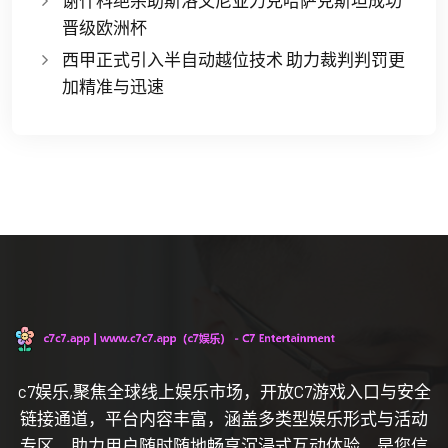
谢什科绝杀助斯洛文尼亚力克哈萨克斯坦成功
晋级欧洲杯
西甲正式引入半自动越位技术 助力裁判判罚更
加精准与迅速
c7娱乐,聚焦全球线上娱乐市场，开放C7游戏入口与安全
链接通道，平台内容丰富，涵盖多类型娱乐形式与活动
专区，助力用户随时随地畅享沉浸式互动体验，是您信