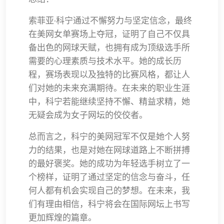
索菲亚·科宁通过不懈努力与坚定信念，最终
在美网女单赛场上夺冠，证明了自己不仅具
备出色的网球天赋，也拥有成为顶级选手所
需要的心理素质与技术水平。她的成长历
程，赛场表现以及独特的比赛风格，都让人
们对她的未来充满期待。在未来的职业生涯
中，科宁若能继续坚持不懈、精益求精，她
无疑会成为女子网坛的佼佼者。
总而言之，科宁的美网冠军不仅是她个人努
力的结果，也是对她在网球道路上不断拼搏
的最好褒奖。她的成功为年轻选手树立了一
个榜样，证明了通过坚定的信念与奋斗，任
何人都有机会实现自己的梦想。在未来，我
们有理由相信，科宁将会在国际网坛上书写
更加辉煌的篇章。