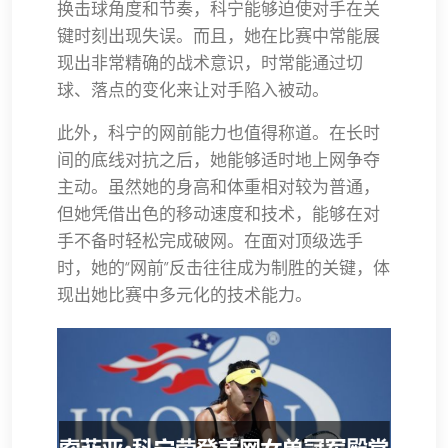
换击球角度和节奏，科宁能够迫使对手在关
键时刻出现失误。而且，她在比赛中常能展
现出非常精确的战术意识，时常能通过切
球、落点的变化来让对手陷入被动。
此外，科宁的网前能力也值得称道。在长时
间的底线对抗之后，她能够适时地上网争夺
主动。虽然她的身高和体重相对较为普通，
但她凭借出色的移动速度和技术，能够在对
手不备时轻松完成破网。在面对顶级选手
时，她的“网前”反击往往成为制胜的关键，体
现出她比赛中多元化的技术能力。