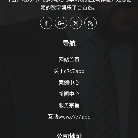
赖的数字娱乐平台首选。
导航
网站首页
关于c7c7.app
案例中心
新闻中心
服务宗旨
互动www.c7c7.app
公司地址