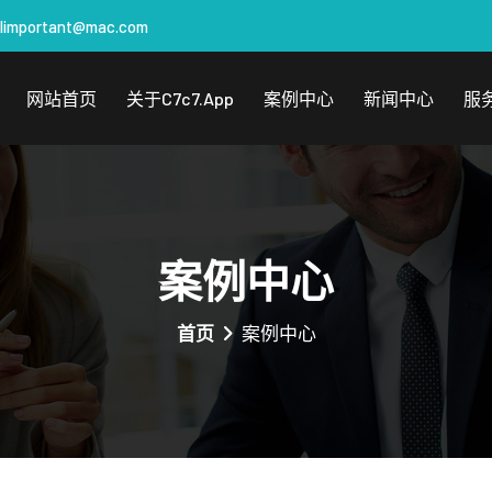
llimportant@mac.com
网站首页
关于c7c7.app
案例中心
新闻中心
服
案例中心
首页
案例中心