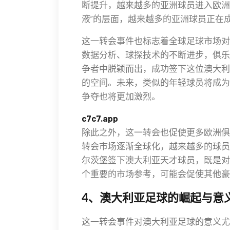
断提升，越来越多的亚洲球员进入欧洲
液”的层面，越来越多的亚洲球员正在
这一转会事件也标志着全球足球市场对
数据分析、球探技术的不断进步，俱乐
争者中脱颖而出，成功签下这位澳大利
的空间。未来，类似的年轻球员将成为
争夺也将更加激烈。
c7c7.app
除此之外，这一转会也促使更多欧洲俱
转会市场逐渐全球化，越来越多的球员
尔茨堡签下澳大利亚天才球员，既是对
个重要的市场参考，可能会促使其他豪
4、澳大利亚足球的崛起与意
这一转会事件对澳大利亚足球的意义尤