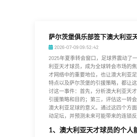
萨尔茨堡俱乐部签下澳大利亚天
2026-07-09 09:52:42
2025年夏季转会窗口，足球界震动了
利亚天才球员，成为全球转会市场的焦
才网络中的重要地位，也让澳大利亚足
特点以及萨尔茨堡的引援策略，都让这
讨这一事件：首先，分析澳大利亚天才
引援策略和目的；第三，评估这一转会
澳大利亚足球的意义。通过这四个方面
动足坛，并预测未来可能带来的连锁反
1、澳大利亚天才球员的个人