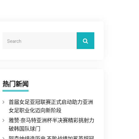
热门新闻
首届女足亚冠联赛正式启动助力亚洲
女足职业化迈向新阶段
雅赞·奈马特亚洲杯半决赛精彩挑射力
破韩国队球门
阿森纳缔造历史 不败战绩加冕英超冠