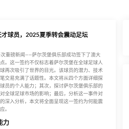
才球员，2025夏季转会震动足坛
一次重磅新闻——萨尔茨堡俱乐部成功签下了澳大
点。这一签约不仅标志着萨尔茨堡在全球足球人
球再次吸引了世界的目光。该球员的潜力、技术
笔交易充满了话题性。本文将从四个方面详细探
球员的个人能力；其次，探讨萨尔茨堡俱乐部的
对全球足球市场的影响；最后，分析这一事件对
的深入分析，本文将全面呈现这一签约为何能震
应。
能力