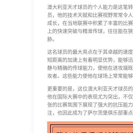
澳大利亚天才球员的个人能力是这笔转
员，他的技术天赋和比赛视野常常令人
成长，在当地联赛中积累了丰富的比赛
上的快速突破与精准传球，往往能在狭
胁。
这名球员的最大亮点在于其卓越的速度
短距离的加速上有着明显优势，能够迅
静与精确的传球能力，使他在进攻端既
攻者。这些能力使他在球场上常常能够
更重要的是，这位澳大利亚天才球员的
他在国际大赛中的表现尤为突出，不仅
张的比赛氛围下展现了强大的抗压能力
注，也因此成为了萨尔茨堡俱乐部重点