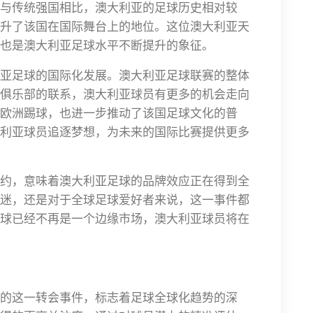
与传统强国相比，澳大利亚的足球历史相对较
升了该国在国际舞台上的地位。这位澳大利亚天
也是澳大利亚足球水平不断提升的象征。
亚足球的国际化发展。澳大利亚足球联赛的整体
俱乐部的联系，澳大利亚球员有更多的机会走向
欧洲踢球，也进一步推动了该国足球文化的普
利亚球员追逐梦想，为未来的国际比赛提供更多
约，意味着澳大利亚足球的品牌效应正在得到全
迷，还是对于全球足球爱好者来说，这一事件都
球已经不再是一个边缘市场，澳大利亚球员将在
的这一转会事件，标志着足球全球化趋势的深