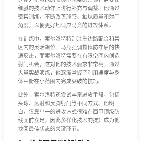
细腻的技术动作上进行补充与调整。他通过
密集训练，不断改善球感、触球质量和射门
角度，以便更好地适应马竞的进攻体系。
在训练中，索尔洛特特别注重边路配合和禁
区内的灵活跑位。马竞强调整体防守后的快
速反击，而索尔洛特需要在有限空间内创造
射门机会，这对他的技术要求非常高。通过
大量实战演练，他逐渐掌握了利用速度与身
体平衡在小范围内完成突破的技巧。
此外，索尔洛特还尝试丰富进攻手段，包括
头球、远射和反脚射门等不同方式。他明
白，仅靠单一的进攻方式很难在西甲顶级防
线面前立足，因此多样化技术的提升成为他
找回最佳状态的关键环节。