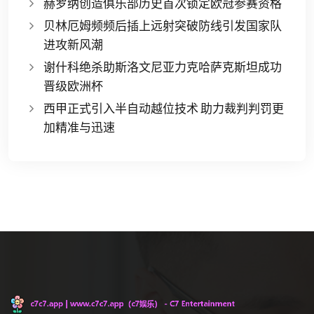
赫罗纳创造俱乐部历史首次锁定欧冠参赛资格
贝林厄姆频频后插上远射突破防线引发国家队
进攻新风潮
谢什科绝杀助斯洛文尼亚力克哈萨克斯坦成功
晋级欧洲杯
西甲正式引入半自动越位技术 助力裁判判罚更
加精准与迅速