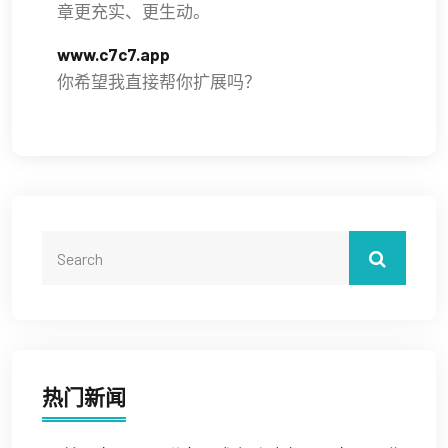
章更充实、更生动。
www.c7c7.app
你希望我直接帮你扩展吗？
热门新闻