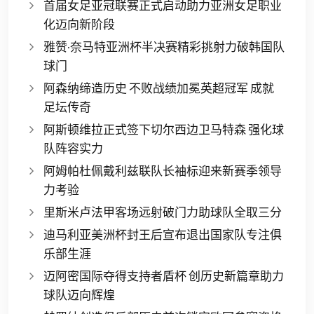
首届女足亚冠联赛正式启动助力亚洲女足职业
化迈向新阶段
雅赞·奈马特亚洲杯半决赛精彩挑射力破韩国队
球门
阿森纳缔造历史 不败战绩加冕英超冠军 成就
足坛传奇
阿斯顿维拉正式签下切尔西边卫马特森 强化球
队阵容实力
阿姆帕杜佩戴利兹联队长袖标迎来新赛季领导
力考验
里斯米卢法甲客场远射破门力助球队全取三分
迪马利亚美洲杯封王后宣布退出国家队专注俱
乐部生涯
迈阿密国际夺得支持者盾杯 创历史新篇章助力
球队迈向辉煌