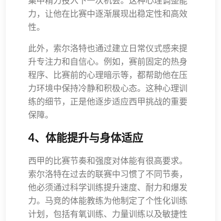
集中精力投入下一次机会。这种心理调整能
力，让他在比赛中逐渐展现出稳定性和高效
性。
此外，索尔洛特也通过建立日常仪式感来提
升专注力和自信心。例如，赛前固定的热身
程序、比赛前的心理暗示等，都帮助他在压
力环境中保持冷静和积极心态。这种心理训
练的细节，正是他逐步适应西甲挑战的重要
保障。
4、体能提升与身体适应
西甲的比赛节奏和强度对体能有很高要求。
索尔洛特在过去的联赛中习惯了不同节奏，
他必须通过科学训练提升速度、耐力和爆发
力。马竞的体能教练为他制定了个性化训练
计划，包括有氧训练、力量训练以及敏捷性