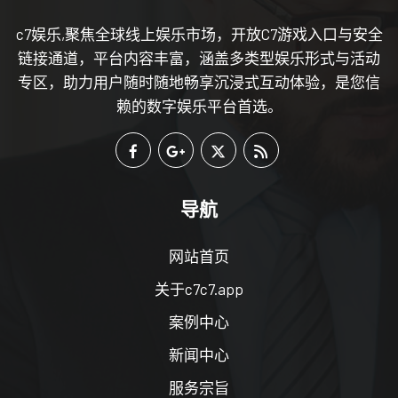
c7娱乐,聚焦全球线上娱乐市场，开放C7游戏入口与安全
链接通道，平台内容丰富，涵盖多类型娱乐形式与活动
专区，助力用户随时随地畅享沉浸式互动体验，是您信
赖的数字娱乐平台首选。
导航
网站首页
关于c7c7.app
案例中心
新闻中心
服务宗旨