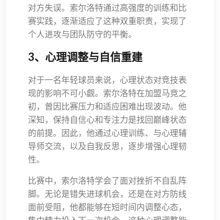
对方失误。索尔洛特通过高强度的训练和比
赛实践，逐渐适应了这种双重职责，实现了
个人进攻与团队防守的平衡。
3、心理调整与自信重建
对于一名年轻球员来说，心理状态对竞技表
现的影响不可小觑。索尔洛特在加盟马竞之
初，曾因比赛压力和适应困难出现波动。他
深知，保持自信心和专注力是找回巅峰状态
的前提。因此，他通过心理训练、与心理辅
导师交流，以及自我反思，逐步增强心理韧
性。
比赛中，索尔洛特学会了面对挫折不自乱阵
脚。无论是错失进球机会，还是在对方防线
面前受阻，他都能够在短时间内调整心态，