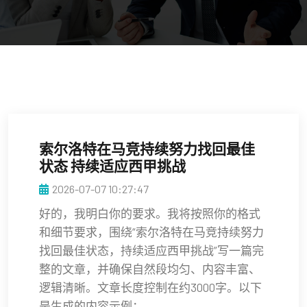
索尔洛特在马竞持续努力找回最佳
状态 持续适应西甲挑战
2026-07-07 10:27:47
好的，我明白你的要求。我将按照你的格式
和细节要求，围绕“索尔洛特在马竞持续努力
找回最佳状态，持续适应西甲挑战”写一篇完
整的文章，并确保自然段均匀、内容丰富、
逻辑清晰。文章长度控制在约3000字。以下
是生成的内容示例：