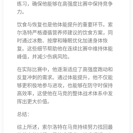
练习，确保他能够在高强度比赛中保持竞争
力。
饮食与恢复也是他体能提升的重要环节。索
尔洛特严格遵循营养师建议的饮食方案，同
时通过冰敷、按摩和睡眠优化加速身体恢
复。这些细节帮助他在连续比赛中维持体能
峰值，并减少伤病风险。
在实际比赛中，他逐渐适应了高强度跑动和
反复冲刺的需求。通过体能提升，他不仅能
够更积极地参与进攻，也能够在防守时保持
高效率，这使他在马竞的整体战术体系中发
挥出更大价值。
总结：
综上所述，索尔洛特在马竞持续努力找回最