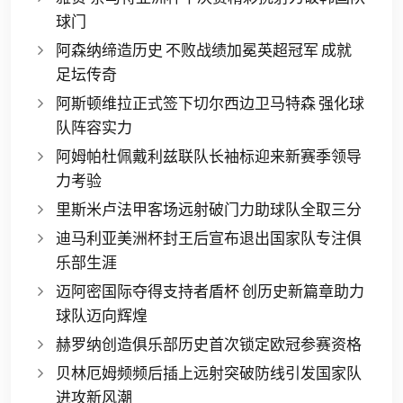
球门
阿森纳缔造历史 不败战绩加冕英超冠军 成就
足坛传奇
阿斯顿维拉正式签下切尔西边卫马特森 强化球
队阵容实力
阿姆帕杜佩戴利兹联队长袖标迎来新赛季领导
力考验
里斯米卢法甲客场远射破门力助球队全取三分
迪马利亚美洲杯封王后宣布退出国家队专注俱
乐部生涯
迈阿密国际夺得支持者盾杯 创历史新篇章助力
球队迈向辉煌
赫罗纳创造俱乐部历史首次锁定欧冠参赛资格
贝林厄姆频频后插上远射突破防线引发国家队
进攻新风潮