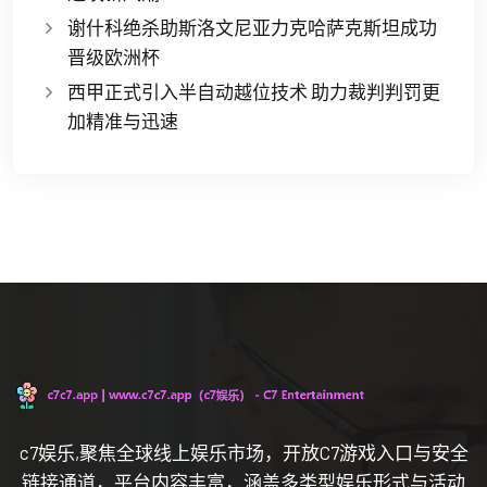
谢什科绝杀助斯洛文尼亚力克哈萨克斯坦成功
晋级欧洲杯
西甲正式引入半自动越位技术 助力裁判判罚更
加精准与迅速
c7娱乐,聚焦全球线上娱乐市场，开放C7游戏入口与安全
链接通道，平台内容丰富，涵盖多类型娱乐形式与活动