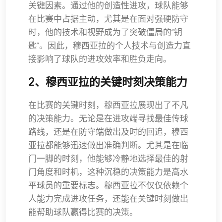
关键因素。通过他的创造性进攻，球队能够
在比赛中占据主动，尤其是在面对强硬防守
时，他的技术和视野成为了突破僵局的“钥
匙”。因此，穆西亚拉的个人技术与创造力直
接影响了球队的进攻效率和胜负走向。
2、穆西亚拉的关键时刻决策能力
在比赛的关键时刻，穆西亚拉展现出了不凡
的决策能力。无论是在进攻端寻找最佳传球
路线，还是在防守端做出及时的回追，穆西
亚拉都能够迅速做出准确判断。尤其是在临
门一脚的时刻，他能够冷静地选择最佳的射
门角度和时机，这种沉稳的决策能力是高水
平球员的重要标志。穆西亚拉不仅仅依赖个
人能力完成进攻任务，还能在关键时刻做出
能帮助球队赢得比赛的决策。