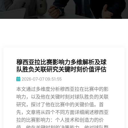
穆西亚拉比赛影响力多维解析及球
队胜负关联研究关键时刻价值评估
2026-07-07 09:51:55
本文通过多维度分析穆西亚拉在比赛中的影
响力，以及他在关键时刻对球队胜负的关联
研究，探讨了他在比赛中的关键价值。首
先，文章将从四个不同方面详细阐述穆西亚
拉的比赛影响力：个人技术和创造力的价
值、他在关键时刻的决策能力、他对球队整