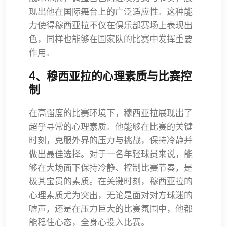
现出他在国际舞台上的广泛适应性。这种能
力使得穆西亚拉不仅在俱乐部赛场上表现出
色，同样也能够在国家队的比赛中发挥重要
作用。
4、穆西亚拉的心理素质与比赛控
制
在高强度的比赛环境下，穆西亚拉展现出了
超乎寻常的心理素质。他能够在比赛的关键
时刻，克服外界的压力与挑战，保持冷静并
做出最佳选择。对于一名年轻球员来说，能
够在大场面下保持冷静、控制比赛节奏，是
极其宝贵的素质。在关键时刻，穆西亚拉的
心理素质尤为突出，无论是面对对方球迷的
嘘声，还是在压力巨大的比赛氛围中，他都
能稳住心态，全身心投入比赛。