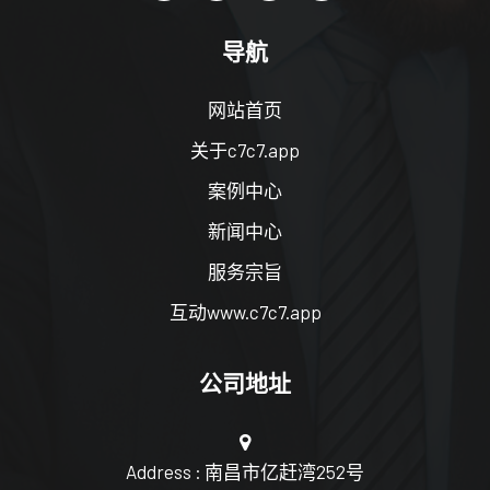
导航
网站首页
关于c7c7.app
案例中心
新闻中心
服务宗旨
互动www.c7c7.app
公司地址
Address : 南昌市亿赶湾252号