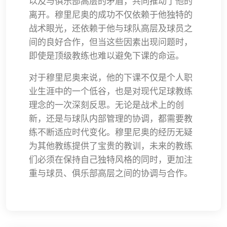
以及与俱乐部高层的矛盾，共同推动了他的
离开。穆里尼奥的成功不仅依赖于他独特的
战术眼光，还依赖于他与球队高层及球员之
间的良好合作，但当这些因素出现问题时，
即使是顶级教练也难以避免下课的命运。
对于穆里尼奥来说，他的下课不仅是个人职
业生涯中的一个低谷，也是对现代足球教练
理念的一次深刻反思。无论是战术上的创
新，还是与球队内部管理的协调，都需要教
练不断适应时代变化。穆里尼奥的经历无疑
为其他教练提供了宝贵的教训，未来的教练
们必须在保持自己独特风格的同时，更加注
重与球员、俱乐部高层之间的协调与合作。