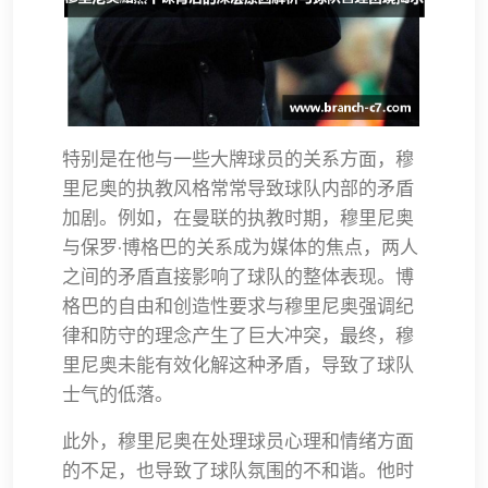
特别是在他与一些大牌球员的关系方面，穆
里尼奥的执教风格常常导致球队内部的矛盾
加剧。例如，在曼联的执教时期，穆里尼奥
与保罗·博格巴的关系成为媒体的焦点，两人
之间的矛盾直接影响了球队的整体表现。博
格巴的自由和创造性要求与穆里尼奥强调纪
律和防守的理念产生了巨大冲突，最终，穆
里尼奥未能有效化解这种矛盾，导致了球队
士气的低落。
此外，穆里尼奥在处理球员心理和情绪方面
的不足，也导致了球队氛围的不和谐。他时