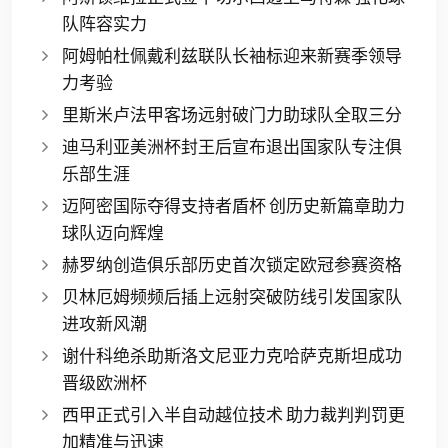
队阵容实力
阿姆帕杜佩戴利兹联队长袖标迎来新赛季领导
力考验
里斯米卢法甲客场远射破门力助球队全取三分
迪马利亚美洲杯封王后宣布退出国家队专注俱
乐部生涯
迈阿密国际夺得支持者盾杯 创历史新篇章助力
球队迈向辉煌
赫罗纳创造俱乐部历史首次锁定欧冠参赛资格
贝林厄姆频频后插上远射突破防线引发国家队
进攻新风潮
谢什科绝杀助斯洛文尼亚力克哈萨克斯坦成功
晋级欧洲杯
西甲正式引入半自动越位技术 助力裁判判罚更
加精准与迅速