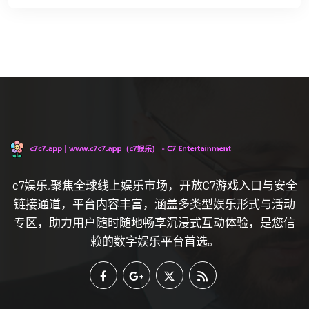
c7娱乐,聚焦全球线上娱乐市场，开放C7游戏入口与安全
链接通道，平台内容丰富，涵盖多类型娱乐形式与活动
专区，助力用户随时随地畅享沉浸式互动体验，是您信
赖的数字娱乐平台首选。