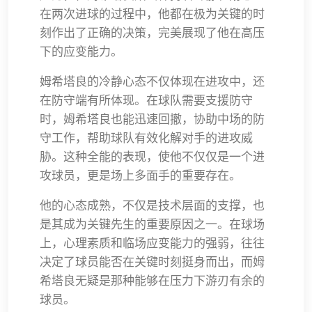
在两次进球的过程中，他都在极为关键的时
刻作出了正确的决策，完美展现了他在高压
下的应变能力。
姆希塔良的冷静心态不仅体现在进攻中，还
在防守端有所体现。在球队需要支援防守
时，姆希塔良也能迅速回撤，协助中场的防
守工作，帮助球队有效化解对手的进攻威
胁。这种全能的表现，使他不仅仅是一个进
攻球员，更是场上多面手的重要存在。
他的心态成熟，不仅是技术层面的支撑，也
是其成为关键先生的重要原因之一。在球场
上，心理素质和临场应变能力的强弱，往往
决定了球员能否在关键时刻挺身而出，而姆
希塔良无疑是那种能够在压力下游刃有余的
球员。