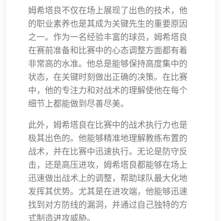
姆希塔良不仅在场上展现了出色的技术，他
的职业素养也是其成为关键先生的重要原因
之一。作为一名经验丰富的球员，姆希塔良
在赛前准备和比赛中的心态调整方面都有着
非常高的水准。他总是能够保持高度集中的
状态，在关键时刻做出正确的决策。在比赛
中，他的专注力和对战术的理解使他在每个
细节上都能做到尽善尽美。
此外，姆希塔良在比赛中的战术执行力也是
极其出色的。他能够精准地理解教练布置的
战术，并在比赛中迅速执行。无论是防守反
击，还是高压进攻，姆希塔良都能够在场上
迅速做出战术上的调整，帮助球队最大化地
发挥其优势。尤其是在进攻端，他能够迅速
找到对方防线的漏洞，并通过自己独特的方
式制造进攻威胁。