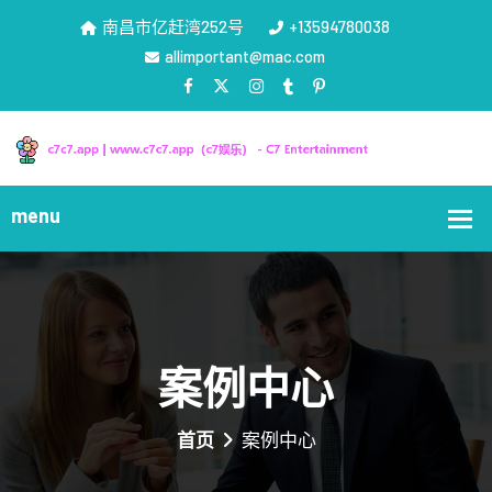
南昌市亿赶湾252号
+13594780038
allimportant@mac.com
案例中心
首页
案例中心