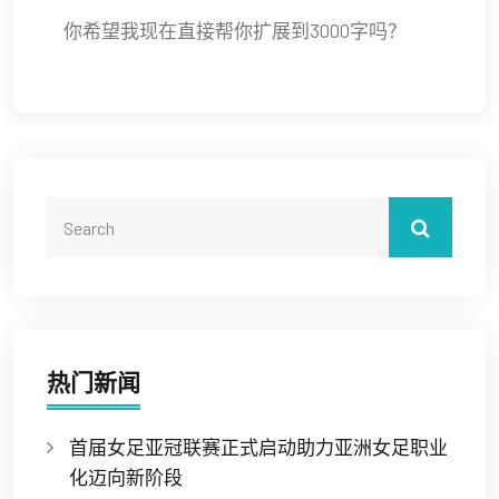
你希望我现在直接帮你扩展到3000字吗？
热门新闻
首届女足亚冠联赛正式启动助力亚洲女足职业
化迈向新阶段