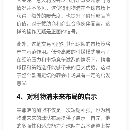
大关注。意大利边锋以低价加盟英超豪门的
情况并不多见，这使得利物浦在全球市场上
获得了额外的曝光度，也提升了俱乐部品牌
价值。对于赞助商和商业合作伙伴而言，这
样的操作无疑是正面的信号。
此外，这笔交易可能对其他球队的市场策略
产生示范作用。低价高质的引援模式展示了
在经济压力和市场竞争激烈的情况下，精准
球探和策略选择能够带来的巨大优势。这对
于整个欧洲足坛的转会市场具有一定的启发
意义。
4、对利物浦未来布局的启示
基耶萨的加盟不仅是一次短期补强，也为利
物浦未来的球队布局提供了启示。首先，他
的多面性和适应能力为球队在战术调整上提