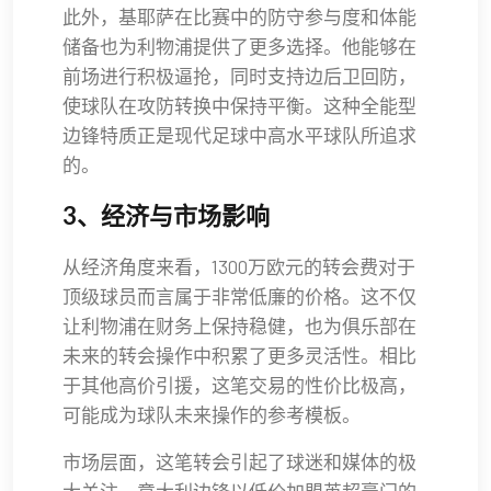
此外，基耶萨在比赛中的防守参与度和体能
储备也为利物浦提供了更多选择。他能够在
前场进行积极逼抢，同时支持边后卫回防，
使球队在攻防转换中保持平衡。这种全能型
边锋特质正是现代足球中高水平球队所追求
的。
3、经济与市场影响
从经济角度来看，1300万欧元的转会费对于
顶级球员而言属于非常低廉的价格。这不仅
让利物浦在财务上保持稳健，也为俱乐部在
未来的转会操作中积累了更多灵活性。相比
于其他高价引援，这笔交易的性价比极高，
可能成为球队未来操作的参考模板。
市场层面，这笔转会引起了球迷和媒体的极