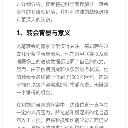
过详细分析，读者将能够全面理解这一转会
事件的多维度价值，并对利物浦的战略选择
有更深入的认识。
1、转会背景与意义
这笔转会的背景非常值得关注。基耶萨在过
去几个赛季表现出色，他在意甲联赛以及欧
洲赛场上的进攻数据都证明了自己的能力。
然而，由于伤病困扰和俱乐部财务状况，他
的转会费最终被压低到了1300万欧元，这对
于拥有顶级阵容需求的利物浦来说，无疑是
一个难得的机会。
在利物浦当前的阵容中，边锋位置一直存在
一定的人员压力。萨拉赫和努涅斯的组合虽
然攻击力强，但在轮换和伤病应对方面仍显
不足。基耶萨的到来为球队提供了更多选