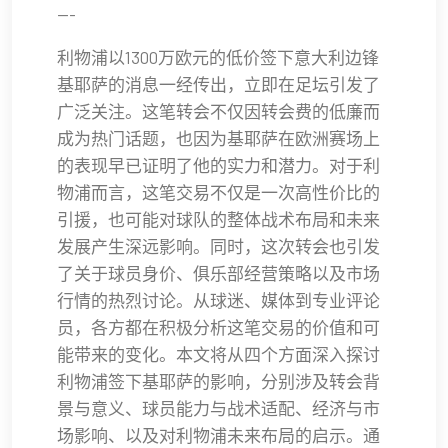
---
利物浦以1300万欧元的低价签下意大利边锋
基耶萨的消息一经传出，立即在足坛引发了
广泛关注。这笔转会不仅因转会费的低廉而
成为热门话题，也因为基耶萨在欧洲赛场上
的表现早已证明了他的实力和潜力。对于利
物浦而言，这笔交易不仅是一次高性价比的
引援，也可能对球队的整体战术布局和未来
发展产生深远影响。同时，这次转会也引发
了关于球员身价、俱乐部经营策略以及市场
行情的热烈讨论。从球迷、媒体到专业评论
员，各方都在积极分析这笔交易的价值和可
能带来的变化。本文将从四个方面深入探讨
利物浦签下基耶萨的影响，分别涉及转会背
景与意义、球员能力与战术适配、经济与市
场影响、以及对利物浦未来布局的启示。通