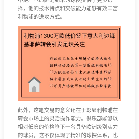
择，他的技术特点和突破能力能够有效丰富
利物浦的进攻方式。
此外，这笔交易的意义还在于彰显利物浦在
转会市场上的灵活操作能力。俱乐部能够以
相对低廉的价格签下一名具备欧洲级别实力
的球员，这不仅体现了精准的球探体系，也