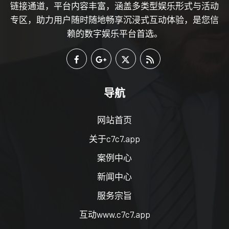
链接通道，平台内容丰富，涵盖多类型娱乐形式与活动
专区，助力用户随时随地畅享沉浸式互动体验，是您信
赖的数字娱乐平台首选。
导航
网站首页
关于c7c7.app
案例中心
新闻中心
服务宗旨
互动www.c7c7.app