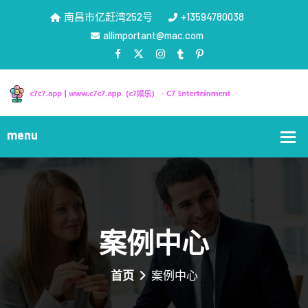
南昌市亿赶湾252号
+13594780038
allimportant@mac.com
案例中心
首页
案例中心