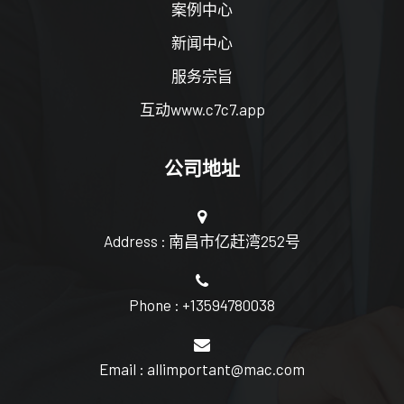
案例中心
新闻中心
服务宗旨
互动www.c7c7.app
公司地址
Address : 南昌市亿赶湾252号
Phone : +13594780038
Email : allimportant@mac.com