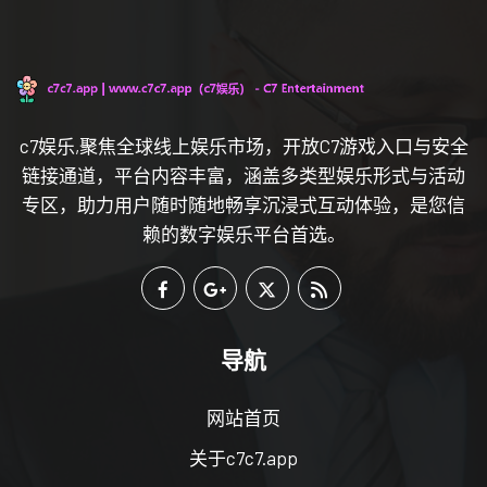
c7娱乐,聚焦全球线上娱乐市场，开放C7游戏入口与安全
链接通道，平台内容丰富，涵盖多类型娱乐形式与活动
专区，助力用户随时随地畅享沉浸式互动体验，是您信
赖的数字娱乐平台首选。
导航
网站首页
关于c7c7.app