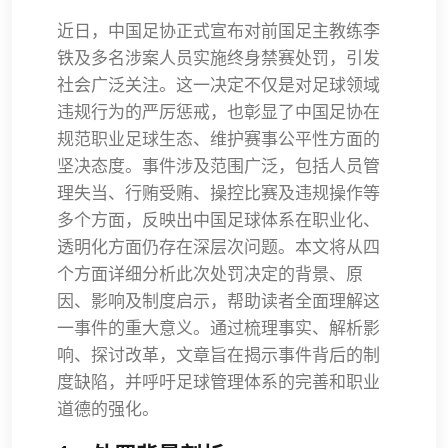
近日，中国足协正式宣布对前国足主教练李
铁及多名涉案人员实施终身禁赛处罚，引发
社会广泛关注。这一决定不仅是对足球领域
违规行为的严厉惩戒，也彰显了中国足协在
规范职业足球生态、维护赛事公平性方面的
坚决态度。事件涉及范围广泛，包括人员管
理失当、行贿受贿、操控比赛及违规操作等
多个方面，反映出中国足球体系在职业化、
透明化方面仍存在深层次问题。本文将从四
个方面详细分析此次处罚决定的背景、原
因、影响及制度启示，帮助读者全面理解这
一事件的重大意义。通过梳理事实、解析影
响、探讨改革，文章旨在揭示事件背后的制
度缺陷，并呼吁足球管理体系的完善和职业
道德的强化。