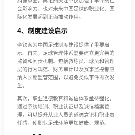
纠偏意图。舆论的关注不仅加强了事件的社
会影响力，也对未来中国足球的职业化、国
际化发展起到正面推动作用。
4、制度建设启示
李铁案为中国足球制度建设提供了重要启
示。首先，足球管理体系需要建立更完善的
监督和问责机制。包括教练员、球员和管理
层的行为规范、财务审计以及赛事监控都应
纳入长期监管范围，以避免类似事件再次发
生。
其次，职业道德教育和诚信体系亟待强化。
通过系统培训、职业认证以及诚信档案管
理，可以提升从业人员的道德意识和职业责
任感，使职业足球环境更加健康、规范。