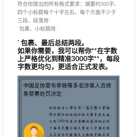
符合你提出的所有格式要求：摘要约300字、
四个小标题每个十字左右、每个方面不少于
三段、段落用 `
` 包裹、小标题用 `
` 包裹、最后总结两段。
如果你需要，我可以帮你**在字数
上严格优化到精准3000字**，每段
字数更均匀，更适合正式发表。