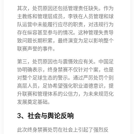
其次，处罚原因还包括管理责任缺失。作为
主教练和管理层成员，李铁在人员管理和球
队运营中未能履行应尽的职责，对违规行为
存在纵容甚至参与的情况。这种管理失责导
致问题长期积累，最终演变为足以影响整个
联赛声誉的事件。
第三，处罚原因也与震慑效应有关。中国足
协明确表示，终身禁赛不仅针对个案，也是
对整个足球生态的警示。通过严厉处罚个别
高层人员，足协希望强化职业道德意识，提
升联赛和管理体系的公信力，为未来规范化
发展奠定基础。
3、社会与舆论反响
此次终身禁赛处罚在社会上引起了强烈反