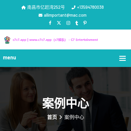
南昌市亿赶湾252号
+13594780038
allimportant@mac.com
案例中心
首页
案例中心