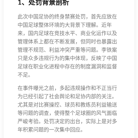
1、处罚背景剖析
此次中国足协的终身禁赛处罚，首先应放在
中国足球整体环境的大背景下理解。近年
来，国内足球在竞技水平、商业化运作以及
管理体系上都在不断发展，但同时也暴露出
管理不规范、利益冲突严重等问题。李铁案
只是众多违规行为的集中体现，反映了中国
足球在职业化进程中存在的制度漏洞和监督
不足。
在事件曝光之前，多起违规操作和不正当行
为已经引起了社会舆论和足协内部的关注。
尤其是对比赛操控、球员和教练员利益输送
等问题的调查，使得整个足球圈的风气面临
严峻考验。处罚决定的出台，实际上是对多
年积累问题的一次集中回应。