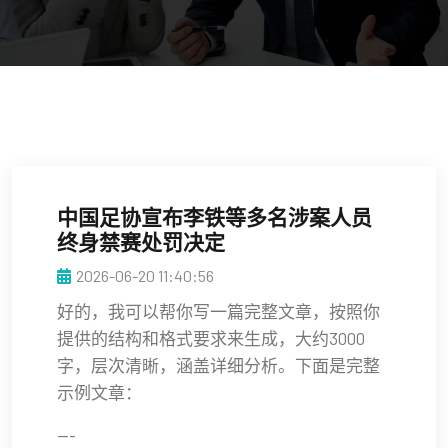
中国足协宣布李铁等多名涉案人员
终身禁赛处罚决定
2026-06-20 11:40:56
好的，我可以帮你写一篇完整文章，按照你
提供的结构和格式要求来生成，大约3000
字，层次清晰，涵盖详细分析。下面是完整
示例文章：
---