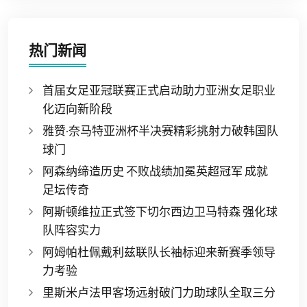
热门新闻
首届女足亚冠联赛正式启动助力亚洲女足职业
化迈向新阶段
雅赞·奈马特亚洲杯半决赛精彩挑射力破韩国队
球门
阿森纳缔造历史 不败战绩加冕英超冠军 成就
足坛传奇
阿斯顿维拉正式签下切尔西边卫马特森 强化球
队阵容实力
阿姆帕杜佩戴利兹联队长袖标迎来新赛季领导
力考验
里斯米卢法甲客场远射破门力助球队全取三分