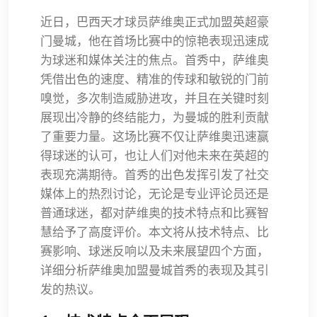
近日，巴西天才球员萨维奥正式加盟英超豪
门曼城，他在首场比赛中的惊艳表现迅速成
为球迷和媒体关注的焦点。首秀中，萨维奥
凭借出色的速度、精准的传球和敏锐的门前
嗅觉，多次制造威胁进攻，并且在关键时刻
展现出冷静的终结能力，为曼城的胜利贡献
了重要力量。这场比赛不仅让萨维奥迅速赢
得球迷的认可，也让人们对他未来在英超的
表现充满期待。首秀的出色发挥引发了社交
媒体上的热烈讨论，无论是专业评论员还是
普通球迷，都对萨维奥的技术特点和比赛智
慧给予了高度评价。本文将从技术特点、比
赛影响、球迷反响以及未来展望四个方面，
详细分析萨维奥加盟曼城首秀的表现及其引
发的热议。