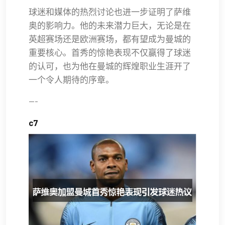
球迷和媒体的热烈讨论也进一步证明了萨维
奥的影响力。他的未来潜力巨大，无论是在
英超赛场还是欧洲赛场，都有望成为曼城的
重要核心。首秀的惊艳表现不仅赢得了球迷
的认可，也为他在曼城的辉煌职业生涯开了
一个令人期待的序章。
---
c7