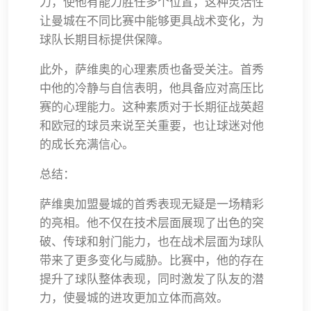
力，使他有能力胜任多个位置，这种灵活性
让曼城在不同比赛中能够更具战术变化，为
球队长期目标提供保障。
此外，萨维奥的心理素质也备受关注。首秀
中他的冷静与自信表明，他具备应对高压比
赛的心理能力。这种素质对于长期征战英超
和欧冠的球员来说至关重要，也让球迷对他
的成长充满信心。
总结：
萨维奥加盟曼城的首秀表现无疑是一场精彩
的亮相。他不仅在技术层面展现了出色的突
破、传球和射门能力，也在战术层面为球队
带来了更多变化与威胁。比赛中，他的存在
提升了球队整体表现，同时激发了队友的潜
力，使曼城的进攻更加立体而高效。