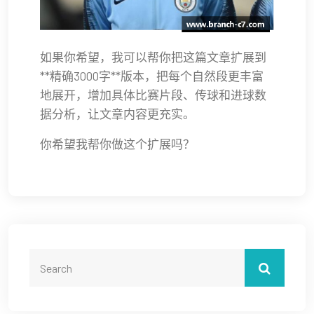
如果你希望，我可以帮你把这篇文章扩展到
**精确3000字**版本，把每个自然段更丰富
地展开，增加具体比赛片段、传球和进球数
据分析，让文章内容更充实。
你希望我帮你做这个扩展吗？