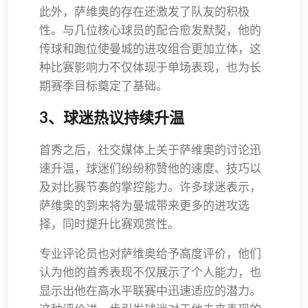
此外，萨维奥的存在还激发了队友的积极
性。与几位核心球员的配合愈发默契，他的
传球和跑位使曼城的进攻组合更加立体，这
种比赛影响力不仅体现于单场表现，也为长
期赛季目标奠定了基础。
3、球迷热议持续升温
首秀之后，社交媒体上关于萨维奥的讨论迅
速升温，球迷们纷纷称赞他的速度、技巧以
及对比赛节奏的掌控能力。许多球迷表示，
萨维奥的到来将为曼城带来更多的进攻选
择，同时提升比赛观赏性。
专业评论员也对萨维奥给予高度评价，他们
认为他的首秀表现不仅展示了个人能力，也
显示出他在高水平联赛中迅速适应的潜力。