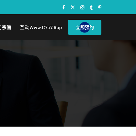
务宗旨
互动www.c7c7.app
立即预约