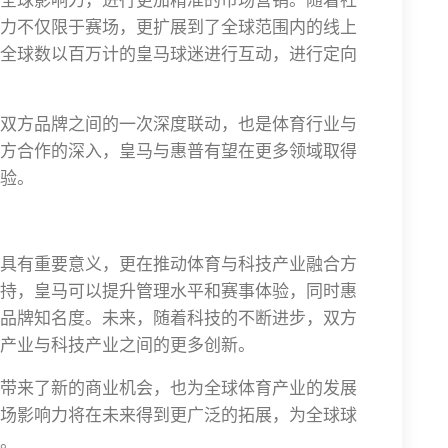
力不仅限于赛场，更扩展到了全球范围内的线上
全球数以百万计的皇马球迷进行互动，进行定向
双方品牌之间的一次深度联动，也是体育行业与
方合作的深入，皇马与惠普有望在更多领域取得
验。
具有重要意义，更在推动体育与科技产业融合方
持，皇马可以提升管理水平和赛事体验，同时惠
品牌知名度。未来，随着科技的不断进步，双方
产业与科技产业之间的更多创新。
带来了新的商业机会，也为全球体育产业的发展
场影响力将在未来得到更广泛的拓展，为全球球
。