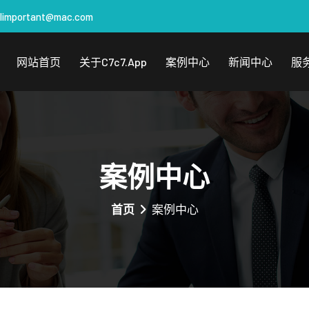
llimportant@mac.com
网站首页
关于c7c7.app
案例中心
新闻中心
服
案例中心
首页
案例中心