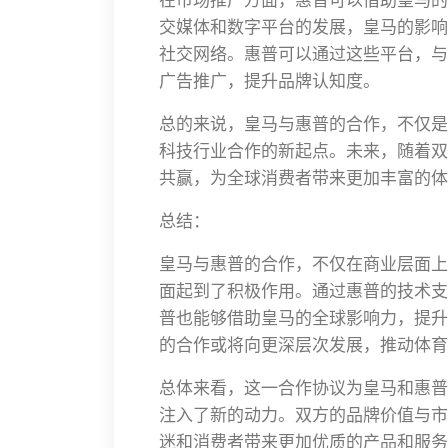
交媒体和数字平台的发展，皇马的影响
社交网络。惠普可以通过这些平台，与
广告推广，提升品牌认知度。
总的来说，皇马与惠普的合作，不仅是
科技行业合作的新起点。未来，随着双
共赢，为全球消费者带来更加丰富的体
总结：
皇马与惠普的合作，不仅在商业层面上
面起到了积极作用。通过惠普的技术支
普也能够借助皇马的全球影响力，提升
的合作或将向更深层次发展，推动体育
总体来看，这一合作协议为皇马和惠普
注入了新的动力。双方的品牌价值与市
迷和消费者带来更加优质的产品和服务