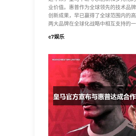
业价值。惠普作为全球领先的技术品牌
创新成果，早已赢得了全球范围内的高
两大品牌在全球化战略中相互支持的一
c7娱乐