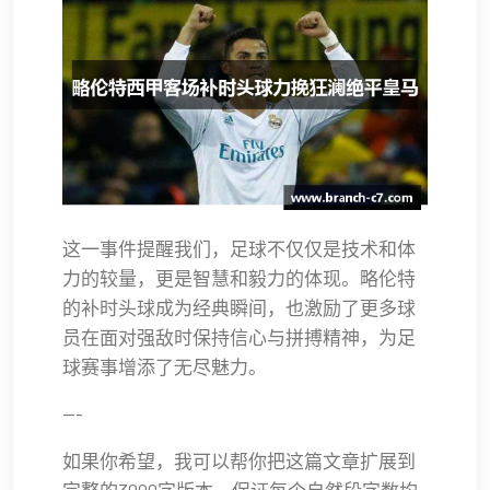
这一事件提醒我们，足球不仅仅是技术和体
力的较量，更是智慧和毅力的体现。略伦特
的补时头球成为经典瞬间，也激励了更多球
员在面对强敌时保持信心与拼搏精神，为足
球赛事增添了无尽魅力。
---
如果你希望，我可以帮你把这篇文章扩展到