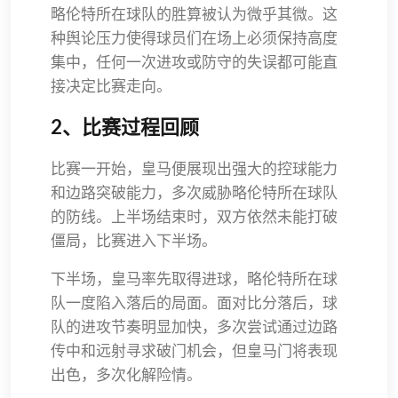
略伦特所在球队的胜算被认为微乎其微。这
种舆论压力使得球员们在场上必须保持高度
集中，任何一次进攻或防守的失误都可能直
接决定比赛走向。
2、比赛过程回顾
比赛一开始，皇马便展现出强大的控球能力
和边路突破能力，多次威胁略伦特所在球队
的防线。上半场结束时，双方依然未能打破
僵局，比赛进入下半场。
下半场，皇马率先取得进球，略伦特所在球
队一度陷入落后的局面。面对比分落后，球
队的进攻节奏明显加快，多次尝试通过边路
传中和远射寻求破门机会，但皇马门将表现
出色，多次化解险情。