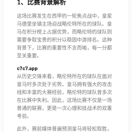
1、比赛背景解析
这场比赛发生在西甲的一轮焦点战中，皇家
马德里坐镇主场迎战略伦特所在的球队。皇
马在积分榜上占据优势，而略伦特的球队则
需要争取宝贵的积分以稳固中游排名。这种
背景下，比赛的重要性不言而喻，每一分都
至关重要。
c7c7.app
从历史交锋来看，略伦特所在的球队在面对
皇马时多次处于劣势。皇马拥有强大的攻击
线和丰富的大赛经验，略伦特的球队曾多次
在比赛中失利。因此，这场比赛不仅是一场
普通的联赛，更是一次心理和技战术的双重
考验。
此外，赛前媒体普遍预测皇马将轻松取胜，