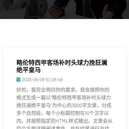
略伦特西甲客场补时头球力挽狂澜
绝平皇马
2026-06-08 10:08:46
好的，我完全明白你的要求。我会按照你的
格式生成一篇以“略伦特西甲客场补时头球力
挽狂澜绝平皇马”为中心的3000字文章，分成
多个自然段，每个小标题控制在10个汉字以
内，并按照指定的HTML样式输出。文章会从
四个方面详细阐述事件，并在结尾进行总结