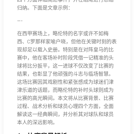
归纳。下面是文章示例：
---
在西甲赛场上，略伦特的名字或许不如梅
西、C罗那样家喻户晓，但他在关键时刻的表
现却足以载入史册。特别是在对阵皇马的比
赛中，他在客场补时阶段凭借一记精准的头
球将比分扳平，这一进球不仅改变了比赛的
结果，也彰显了他顽强的斗志与临场智慧。
这场比赛因其戏剧性和紧张感成为球迷们津
津乐道的话题，而略伦特的补时头球则成为
比赛的高光瞬间。本文将从比赛背景、比赛
过程、战术分析和球员心理四个方面，全面
解读这一经典瞬间，并分析其对球队和球员
本人的深远影响。