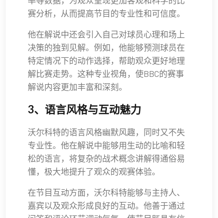
率等数据，为观众呈现更加客观和科学的比
赛分析，从而提高节目的专业性和可信度。
他在解说中还会引入自己对球员心理和场上
决策的独到见解。例如，他能够预测球员在
特定情况下的动作选择，帮助观众更好地理
解比赛走势。这种专业视角，使BBC的赛事
解说内容更加丰富和深刻。
3、语言风格与互动魅力
沃尔科特的语言风格幽默风趣，同时又不失
专业性。他在解说中能够用生动的比喻和轻
松的语言，将复杂的战术概念讲解得通俗易
懂，极大地提升了观众的观赛体验。
在节目互动方面，沃尔科特能够与主持人、
嘉宾以及观众形成良好的互动。他善于通过