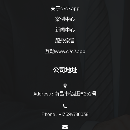
关于c7c7.app
案例中心
新闻中心
服务宗旨
互动www.c7c7.app
公司地址
Address : 南昌市亿赶湾252号
Phone : +13594780038