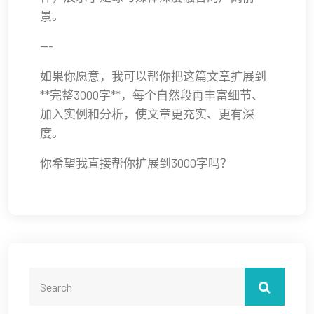
景。
---
如果你愿意，我可以帮你把这篇文章扩展到
**完整3000字**，每个自然段再丰富细节、
加入实例和分析，使文章更充实、更有深
度。
你希望我直接帮你扩展到3000字吗？