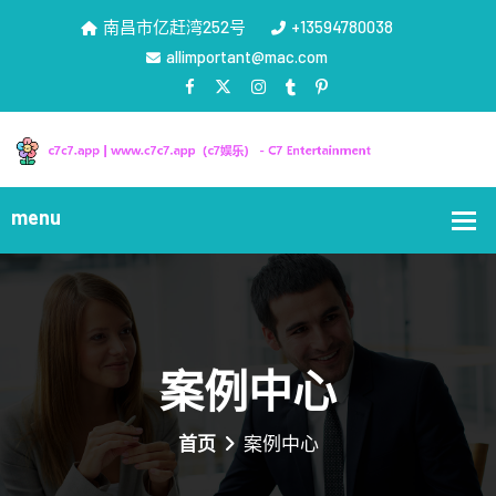
南昌市亿赶湾252号
+13594780038
allimportant@mac.com
案例中心
首页
案例中心