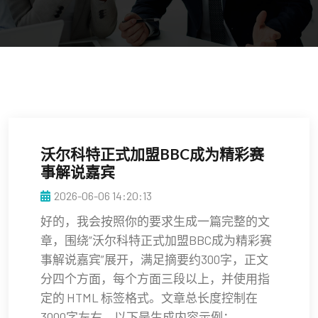
沃尔科特正式加盟BBC成为精彩赛
事解说嘉宾
2026-06-06 14:20:13
好的，我会按照你的要求生成一篇完整的文
章，围绕“沃尔科特正式加盟BBC成为精彩赛
事解说嘉宾”展开，满足摘要约300字，正文
分四个方面，每个方面三段以上，并使用指
定的 HTML 标签格式。文章总长度控制在
3000字左右。以下是生成内容示例：