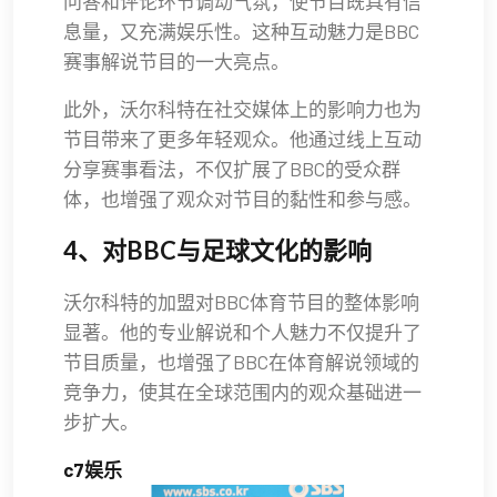
问答和评论环节调动气氛，使节目既具有信
息量，又充满娱乐性。这种互动魅力是BBC
赛事解说节目的一大亮点。
此外，沃尔科特在社交媒体上的影响力也为
节目带来了更多年轻观众。他通过线上互动
分享赛事看法，不仅扩展了BBC的受众群
体，也增强了观众对节目的黏性和参与感。
4、对BBC与足球文化的影响
沃尔科特的加盟对BBC体育节目的整体影响
显著。他的专业解说和个人魅力不仅提升了
节目质量，也增强了BBC在体育解说领域的
竞争力，使其在全球范围内的观众基础进一
步扩大。
c7娱乐